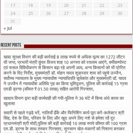
17
18
19
20
21
22
23
24
25
26
27
28
29
30
31
« Jul
Recent Posts
खाद्य सुरक्षा विभाग की बड़ी कार्रवाई 8 लाख रुपये से अधिक मूल्य का 1272 लीटर
घी जप्त, प्रभारी मंत्री कुंवर विजय शाह 10 अगस्त को रतलाम आएंगे, वर्मीकम्पोस्ट
एवं फसल विविधीकरण से किसान बढ़ा रहे अपनी आय, अन्य किसानों को भी प्रेरित
करने के दिए निर्देश, मुख्यमंत्री डॉ. मोहन यादव शुक्रवार शाम को पहुचे उज्जैन,
सर्वोच्च न्यायालय के मुख्‍य न्‍यायाधीश न्यायाधिपति सूर्यकांत और मुख्यमंत्री डॉ. यादव
ने उज्जैन में न्यायाधीश अतिथि गृह का किया भूमिपूजन, पुलिस की कार्रवाई 15 ग्राम
एमडी ड्रग्स (कीमत ₹ 01.50 लाख) सहित आरोपी गिरफ्तार,
खाद्यय विभाग द्वारा बड़ी कार्यवाही की गयी-पुलिस ने 36 घंटे में किया अंधे कत्ल का
खुलासा
सवारी से पहले गड्ढे भरें, नालियाँ ढँकें और फिनिशिंग कार्य पूरा करें-कलेक्टर श्री
सिंह, देश के लिए, परिवार के लिए और खुद अपने लिए नशे से हमेशा रहें दूर
प्रधानमंत्री श्री मोदी,पुलिस की बड़ी कार्रवाई 10 लाख रुपये कीमत की 100 ग्राम
एम.डी. ड्रग्स के साथ तस्कर गिरफ्तार, सुनसान खेत-मकानों को निशाना बनाकर