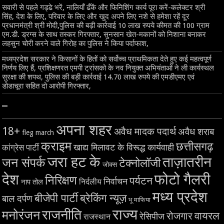
सवारी से पहले गड्ढे भरें, नालियाँ ढँकें और फिनिशिंग कार्य पूरा करें-कलेक्टर श्री
सिंह, देश के लिए, परिवार के लिए और खुद अपने लिए नशे से हमेशा रहें दूर
प्रधानमंत्री श्री मोदी,पुलिस की बड़ी कार्रवाई 10 लाख रुपये कीमत की 100 ग्राम
एम.डी. ड्रग्स के साथ तस्कर गिरफ्तार, सुनसान खेत-मकानों को निशाना बनाकर
लहसुन चोरी करने वाले गिरोह का पुलिस ने किया पर्दाफाश,
मध्यप्रदेश सरकार ने किसानों के हितों को सर्वोच्च प्राथमिकता देते हुए कई महत्वपूर्ण
निर्णय लिए हैं, प्रशिक्षणरत एमपी ट्रांसको के नव नियुक्त अभियंताओं ने ली कार्यस्थल
सुरक्षा की शपथ, पुलिस की बड़ी कार्रवाई 14.70 लाख रुपये की एमडीएमए एवं
डोडाचूरा सहित दो आरोपी गिरफ्तार,
–
अपना शहर
18+
अवैध मादक पदार्थ
अवैध शराब
fleg march
क्राइम
छत्तीसगढ़
खाद्य मिलावट के विरूद्ध कार्यवाही
कांग्रेस पार्टी
जरा हट के
ताज़ातरीन
जन संपर्क
टेक्नोलॉजी
जोक्स
देश
फोटो गैलरी
निरिक्षण
पर्यटन
निर्वाचन
निर्दलीय
नाप तोल
मध्य प्रदेश
बीजेपी पार्टी
ब्रेकिंग न्यूज़
बाल दर्पण
भू माफिया
राज्य
राजनीति
मनोरंजन
वायरल
रोजगार
रेसिपीज
राजस्थान