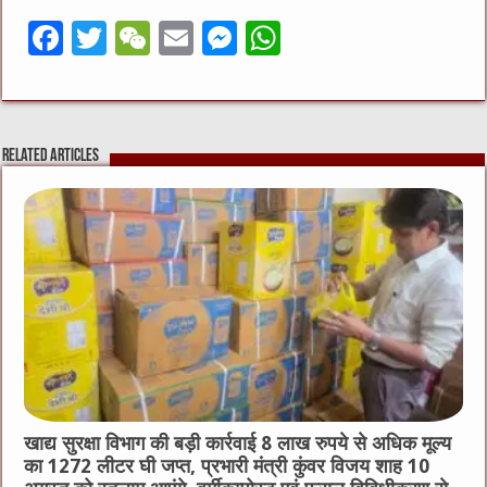
F
T
W
E
M
W
a
w
e
m
e
h
c
it
C
ai
ss
at
e
te
h
l
e
s
Related Articles
b
r
at
n
A
o
g
p
o
er
p
k
खाद्य सुरक्षा विभाग की बड़ी कार्रवाई 8 लाख रुपये से अधिक मूल्य
का 1272 लीटर घी जप्त, प्रभारी मंत्री कुंवर विजय शाह 10