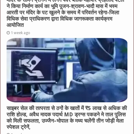
मंदिर के सामने प्रांगण में लगेंगे पेवर ब्लॉक महापौर प्रहलाद पटेल
ने किया निर्माण कार्य का भूमि पूजन-श्रावण-भादौ मास में भस्म
आरती पर मंदिर के पट खुलने के समय में परिवर्तन रहेगा-जिला
विधिक सेवा प्राधिकरण द्वारा विधिक जागरूकता कार्यक्रम
आयोजित
1 week ago
साइबर सेल की तत्परता से ठगों के खातों में ₹5 लाख से अधिक की
राशि होल्ड, अवैध मादक पदार्थ MD ड्रग्स पकडने मे ताल पुलिस
को मिली सफलता, उज्जैन–भोपाल के मध्य चलेंगी तीन जोड़ी मेला
स्पेशल ट्रेनें,