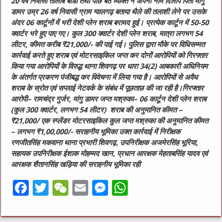
20 वर्ष निवासी तालाब बोर्डी तथा पीछे बैठे व्यक्ति ने अपना नाम दिलीप पिता मांगु
डामर उम्र 26 वर्ष निवासी ग्राम ग्वालगढ़ बताया
थैले की तलाशी लेने पर उसके
अंदर 06 कार्टूनों में भरी देशी प्लेन शराब बरामद हुई। प्रत्येक कार्टून में 50-50
क्वार्टर भरे हुए पाए गए। कुल 300 क्वार्टर देशी प्लेन शराब, मात्रा लगभग 54
लीटर, कीमत करीब ₹21,000/- की पाई गई। पुलिस द्वारा मौके पर विधिसम्मत
कार्रवाई करते हुए शराब एवं मोटरसाइकिल जप्त कर दोनों आरोपियों को गिरफ्तार
किया गया
आरोपियों के विरुद्ध थाना शिवगढ़ पर धारा 34(2) आबकारी अधिनियम
के अंतर्गत प्रकरण पंजीबद्ध कर विवेचना में लिया गया है। आरोपियों से अवैध
शराब के स्रोत एवं सप्लाई नेटवर्क के संबंध में पूछताछ की जा रही है।
गिरफ्तार
आरोपी–
रामचंद्र गुर्जर,
मांगु डामर
जप्त मश्रुका–
06 कार्टून देशी प्लेन शराब
(कुल 300 क्वार्टर, लगभग 54 लीटर)
शराब की अनुमानित कीमत –
₹21,000/
एक स्प्लेंडर मोटरसाइकिल
कुल जप्त मश्रुका की अनुमानित कीमत
– लगभग ₹1,00,000/-
सराहनीय भूमिका
उक्त कार्रवाई में निरीक्षक
रणजीतसिंह मकवाना थाना प्रभारी शिवगढ़, उपनिरीक्षक अजमेरसिंह भूरिया,
सहायक उपनिरीक्षक ईशाक मोहम्मद खान, प्रधान आरक्षक मेहताबसिंह यादव एवं
आरक्षक शैतानसिंह खड़िया की सराहनीय भूमिका रही
F
T
W
E
M
W
a
w
e
m
e
h
c
it
C
ai
ss
at