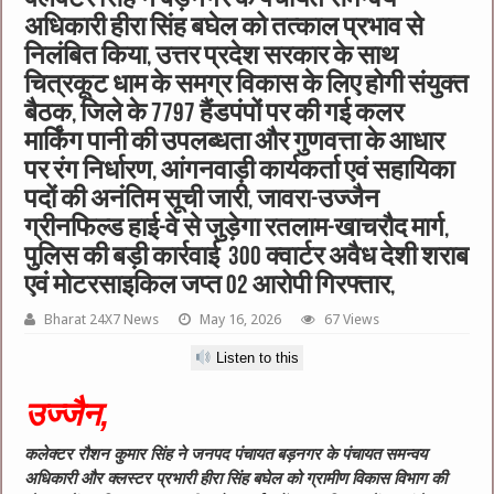
अधिकारी हीरा सिंह बघेल को तत्‍काल प्रभाव से
निलंबित किया, उत्तर प्रदेश सरकार के साथ
चित्रकूट धाम के समग्र विकास के लिए होगी संयुक्त
बैठक, जिले के 7797 हैंडपंपों पर की गई कलर
मार्किंग पानी की उपलब्धता और गुणवत्ता के आधार
पर रंग निर्धारण, आंगनवाड़ी कार्यकर्ता एवं सहायिका
पदों की अनंतिम सूची जारी, जावरा-उज्जैन
ग्रीनफिल्ड हाई-वे से जुड़ेगा रतलाम-खाचरौद मार्ग,
पुलिस की बड़ी कार्रवाई 300 क्वार्टर अवैध देशी शराब
एवं मोटरसाइकिल जप्त 02 आरोपी गिरफ्तार,
Bharat 24X7 News
May 16, 2026
67 Views
Listen to this
उज्जैन,
कलेक्‍टर रौशन कुमार सिंह ने जनपद पंचायत बड़नगर के पंचायत समन्‍वय
अधिकारी और क्‍लस्‍टर प्रभारी हीरा सिंह बघेल को ग्रामीण विकास विभाग की