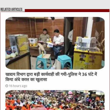
e
te
h
l
e
s
Related Articles
b
r
at
n
A
o
g
p
o
er
p
k
खाद्यय विभाग द्वारा बड़ी कार्यवाही की गयी-पुलिस ने 36 घंटे में
किया अंधे कत्ल का खुलासा
16 hours ago