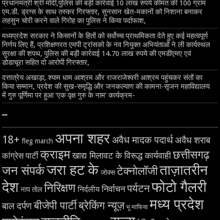
प्रधानमंत्री श्री मोदी,पुलिस की बड़ी कार्रवाई 10 लाख रुपये कीमत की 100 ग्राम
एम.डी. ड्रग्स के साथ तस्कर गिरफ्तार, सुनसान खेत-मकानों को निशाना बनाकर
लहसुन चोरी करने वाले गिरोह का पुलिस ने किया पर्दाफाश,
मध्यप्रदेश सरकार ने किसानों के हितों को सर्वोच्च प्राथमिकता देते हुए कई महत्वपूर्ण
निर्णय लिए हैं, प्रशिक्षणरत एमपी ट्रांसको के नव नियुक्त अभियंताओं ने ली कार्यस्थल
सुरक्षा की शपथ, पुलिस की बड़ी कार्रवाई 14.70 लाख रुपये की एमडीएमए एवं
डोडाचूरा सहित दो आरोपी गिरफ्तार,
दत्तात्रेय अखाड़ा, श्याम धाम आश्रम और राजराजेश्वरी आश्रम पहुंचकर संतों का
किया सम्मान, प्रदेश की सुख-समृद्धि और जनकल्याण की कामना-सृजन महाविद्यालय
में गुरु पूर्णिमा पर हुआ ‘एक वृक्ष गुरु के नाम’ कार्यक्रम-
–
अपना शहर
18+
अवैध मादक पदार्थ
अवैध शराब
fleg march
क्राइम
छत्तीसगढ़
खाद्य मिलावट के विरूद्ध कार्यवाही
कांग्रेस पार्टी
जरा हट के
ताज़ातरीन
जन संपर्क
टेक्नोलॉजी
जोक्स
देश
फोटो गैलरी
निरिक्षण
पर्यटन
निर्वाचन
निर्दलीय
नाप तोल
मध्य प्रदेश
बीजेपी पार्टी
ब्रेकिंग न्यूज़
बाल दर्पण
भू माफिया