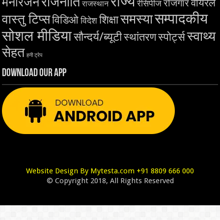
राज्य
राजनीति
मनोरंजन
वायरल
रोजगार
रेसिपीज
राजस्थान
सम्पादकीय
समस्या
वास्तु टिप्स
शिक्षा
विडिओ
विदेश
सोशल मीडिया
स्वाथ्य
सौन्दर्य/ब्यूटी
स्थांतरण
स्पोर्ट्स
सेहत
हनी ट्रेप
Download Our App
Website Design By Mytesta.com +91 8809 666 000
© Copyright 2018, All Rights Reserved