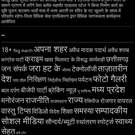
सामने प्रांगण में लगेंगे पेवर ब्लॉक महापौर प्रहलाद पटेल ने किया निर्माण कार्य का
भूमि पूजन-श्रावण-भादौ मास में भस्म आरती पर मंदिर के पट खुलने के समय में
परिवर्तन रहेगा-जिला विधिक सेवा प्राधिकरण द्वारा विधिक जागरूकता कार्यक्रम
आयोजित
–
अपना शहर
18+
अवैध मादक पदार्थ
अवैध शराब
fleg march
क्राइम
छत्तीसगढ़
खाद्य मिलावट के विरूद्ध कार्यवाही
कांग्रेस पार्टी
जरा हट के
ताज़ातरीन
जन संपर्क
टेक्नोलॉजी
जोक्स
देश
फोटो गैलरी
निरिक्षण
पर्यटन
निर्वाचन
निर्दलीय
नाप तोल
मध्य प्रदेश
बीजेपी पार्टी
ब्रेकिंग न्यूज़
बाल दर्पण
भू माफिया
राज्य
राजनीति
मनोरंजन
वायरल
रोजगार
रेसिपीज
राजस्थान
सम्पादकीय
समस्या
वास्तु टिप्स
शिक्षा
विडिओ
विदेश
सोशल मीडिया
स्वाथ्य
सौन्दर्य/ब्यूटी
स्थांतरण
स्पोर्ट्स
सेहत
हनी ट्रेप