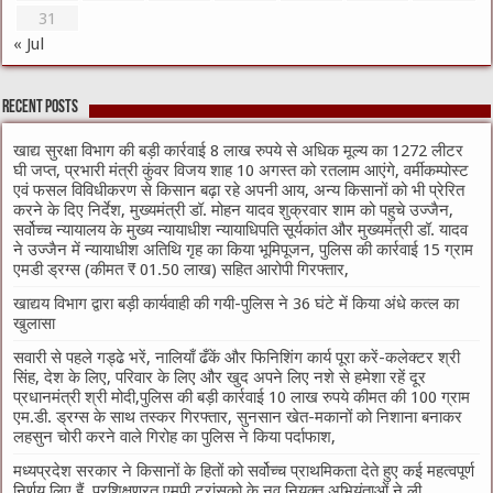
31
« Jul
Recent Posts
खाद्य सुरक्षा विभाग की बड़ी कार्रवाई 8 लाख रुपये से अधिक मूल्य का 1272 लीटर
घी जप्त, प्रभारी मंत्री कुंवर विजय शाह 10 अगस्त को रतलाम आएंगे, वर्मीकम्पोस्ट
एवं फसल विविधीकरण से किसान बढ़ा रहे अपनी आय, अन्य किसानों को भी प्रेरित
करने के दिए निर्देश, मुख्यमंत्री डॉ. मोहन यादव शुक्रवार शाम को पहुचे उज्जैन,
सर्वोच्च न्यायालय के मुख्‍य न्‍यायाधीश न्यायाधिपति सूर्यकांत और मुख्यमंत्री डॉ. यादव
ने उज्जैन में न्यायाधीश अतिथि गृह का किया भूमिपूजन, पुलिस की कार्रवाई 15 ग्राम
एमडी ड्रग्स (कीमत ₹ 01.50 लाख) सहित आरोपी गिरफ्तार,
खाद्यय विभाग द्वारा बड़ी कार्यवाही की गयी-पुलिस ने 36 घंटे में किया अंधे कत्ल का
खुलासा
सवारी से पहले गड्ढे भरें, नालियाँ ढँकें और फिनिशिंग कार्य पूरा करें-कलेक्टर श्री
सिंह, देश के लिए, परिवार के लिए और खुद अपने लिए नशे से हमेशा रहें दूर
प्रधानमंत्री श्री मोदी,पुलिस की बड़ी कार्रवाई 10 लाख रुपये कीमत की 100 ग्राम
एम.डी. ड्रग्स के साथ तस्कर गिरफ्तार, सुनसान खेत-मकानों को निशाना बनाकर
लहसुन चोरी करने वाले गिरोह का पुलिस ने किया पर्दाफाश,
मध्यप्रदेश सरकार ने किसानों के हितों को सर्वोच्च प्राथमिकता देते हुए कई महत्वपूर्ण
निर्णय लिए हैं, प्रशिक्षणरत एमपी ट्रांसको के नव नियुक्त अभियंताओं ने ली