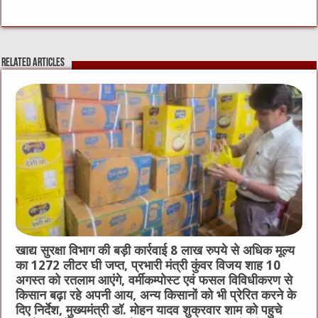
a
w
e
m
e
h
c
it
C
ai
ss
at
e
te
h
l
e
s
Related Articles
b
r
at
n
A
o
g
p
o
er
p
k
खाद्य सुरक्षा विभाग की बड़ी कार्रवाई 8 लाख रुपये से अधिक मूल्य
का 1272 लीटर घी जप्त, प्रभारी मंत्री कुंवर विजय शाह 10
अगस्त को रतलाम आएंगे, वर्मीकम्पोस्ट एवं फसल विविधीकरण से
किसान बढ़ा रहे अपनी आय, अन्य किसानों को भी प्रेरित करने के
दिए निर्देश, मुख्यमंत्री डॉ. मोहन यादव शुक्रवार शाम को पहुचे