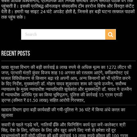
सबसे अधिक विश्वसनीय, प्रामाणिक और निष्पक्ष समाचार अपने समर्पित पाठक वर्ग तक
पहुंचाती है। इसकी प्रतिबद्ध ऑनलाइन संपादकीय टीम हररोज विशेष और विस्तृत कंटेंट
देती है। हमारी यह साइट 24 घंटे अपडेट होती है, जिससे हर बड़ी घटना तत्काल पाठकों
तक पहुंच सके।
Recent Posts
खाद्य सुरक्षा विभाग की बड़ी कार्रवाई 8 लाख रुपये से अधिक मूल्य का 1272 लीटर घी
जप्त, प्रभारी मंत्री कुंवर विजय शाह 10 अगस्त को रतलाम आएंगे, वर्मीकम्पोस्ट एवं
फसल विविधीकरण से किसान बढ़ा रहे अपनी आय, अन्य किसानों को भी प्रेरित करने
के दिए निर्देश, मुख्यमंत्री डॉ. मोहन यादव शुक्रवार शाम को पहुचे उज्जैन, सर्वोच्च
न्यायालय के मुख्‍य न्‍यायाधीश न्यायाधिपति सूर्यकांत और मुख्यमंत्री डॉ. यादव ने उज्जैन
में न्यायाधीश अतिथि गृह का किया भूमिपूजन, पुलिस की कार्रवाई 15 ग्राम एमडी
ड्रग्स (कीमत ₹ 01.50 लाख) सहित आरोपी गिरफ्तार,
खाद्यय विभाग द्वारा बड़ी कार्यवाही की गयी-पुलिस ने 36 घंटे में किया अंधे कत्ल का
खुलासा
सवारी से पहले गड्ढे भरें, नालियाँ ढँकें और फिनिशिंग कार्य पूरा करें-कलेक्टर श्री
सिंह, देश के लिए, परिवार के लिए और खुद अपने लिए नशे से हमेशा रहें दूर
प्रधानमंत्री श्री मोदी,पुलिस की बड़ी कार्रवाई 10 लाख रुपये कीमत की 100 ग्राम