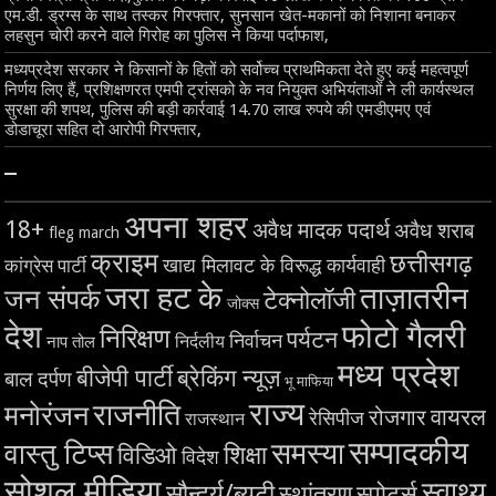
एम.डी. ड्रग्स के साथ तस्कर गिरफ्तार, सुनसान खेत-मकानों को निशाना बनाकर
लहसुन चोरी करने वाले गिरोह का पुलिस ने किया पर्दाफाश,
मध्यप्रदेश सरकार ने किसानों के हितों को सर्वोच्च प्राथमिकता देते हुए कई महत्वपूर्ण
निर्णय लिए हैं, प्रशिक्षणरत एमपी ट्रांसको के नव नियुक्त अभियंताओं ने ली कार्यस्थल
सुरक्षा की शपथ, पुलिस की बड़ी कार्रवाई 14.70 लाख रुपये की एमडीएमए एवं
डोडाचूरा सहित दो आरोपी गिरफ्तार,
–
अपना शहर
18+
अवैध मादक पदार्थ
अवैध शराब
fleg march
क्राइम
छत्तीसगढ़
खाद्य मिलावट के विरूद्ध कार्यवाही
कांग्रेस पार्टी
जरा हट के
ताज़ातरीन
जन संपर्क
टेक्नोलॉजी
जोक्स
देश
फोटो गैलरी
निरिक्षण
पर्यटन
निर्वाचन
निर्दलीय
नाप तोल
मध्य प्रदेश
बीजेपी पार्टी
ब्रेकिंग न्यूज़
बाल दर्पण
भू माफिया
राज्य
राजनीति
मनोरंजन
वायरल
रोजगार
रेसिपीज
राजस्थान
सम्पादकीय
समस्या
वास्तु टिप्स
शिक्षा
विडिओ
विदेश
सोशल मीडिया
स्वाथ्य
सौन्दर्य/ब्यूटी
स्थांतरण
स्पोर्ट्स