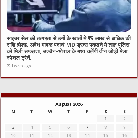
साइबर सेल की तत्परता से ठगों के खातों में ₹5 लाख से अधिक की
राशि होल्ड, अवैध मादक पदार्थ MD ड्रग्स पकडने मे ताल पुलिस
को मिली सफलता, उज्जैन–भोपाल के मध्य चलेंगी तीन जोड़ी मेला
स्पेशल ट्रेनें,
1 week ago
August 2026
M
T
W
T
F
S
S
1
2
3
4
5
6
7
8
9
10
11
12
13
14
15
16