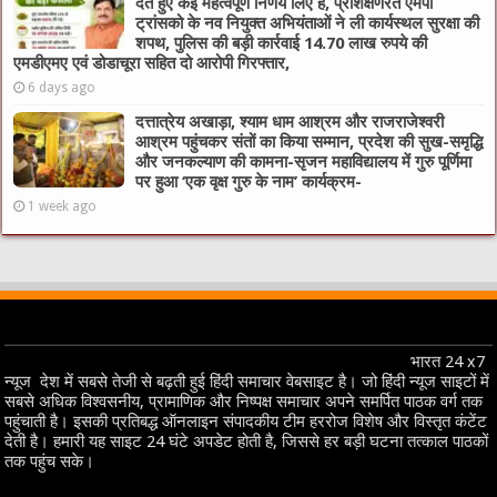
देते हुए कई महत्वपूर्ण निर्णय लिए हैं, प्रशिक्षणरत एमपी
ट्रांसको के नव नियुक्त अभियंताओं ने ली कार्यस्थल सुरक्षा की
शपथ, पुलिस की बड़ी कार्रवाई 14.70 लाख रुपये की
एमडीएमए एवं डोडाचूरा सहित दो आरोपी गिरफ्तार,
6 days ago
दत्तात्रेय अखाड़ा, श्याम धाम आश्रम और राजराजेश्वरी
आश्रम पहुंचकर संतों का किया सम्मान, प्रदेश की सुख-समृद्धि
और जनकल्याण की कामना-सृजन महाविद्यालय में गुरु पूर्णिमा
पर हुआ ‘एक वृक्ष गुरु के नाम’ कार्यक्रम-
1 week ago
भारत 24 x7
न्यूज देश में सबसे तेजी से बढ़ती हुई हिंदी समाचार वेबसाइट है। जो हिंदी न्यूज साइटों में
सबसे अधिक विश्वसनीय, प्रामाणिक और निष्पक्ष समाचार अपने समर्पित पाठक वर्ग तक
पहुंचाती है। इसकी प्रतिबद्ध ऑनलाइन संपादकीय टीम हररोज विशेष और विस्तृत कंटेंट
देती है। हमारी यह साइट 24 घंटे अपडेट होती है, जिससे हर बड़ी घटना तत्काल पाठकों
तक पहुंच सके।