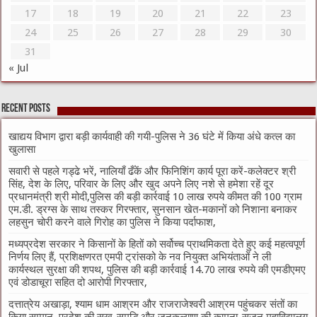
17
18
19
20
21
22
23
24
25
26
27
28
29
30
31
« Jul
Recent Posts
खाद्यय विभाग द्वारा बड़ी कार्यवाही की गयी-पुलिस ने 36 घंटे में किया अंधे कत्ल का
खुलासा
सवारी से पहले गड्ढे भरें, नालियाँ ढँकें और फिनिशिंग कार्य पूरा करें-कलेक्टर श्री
सिंह, देश के लिए, परिवार के लिए और खुद अपने लिए नशे से हमेशा रहें दूर
प्रधानमंत्री श्री मोदी,पुलिस की बड़ी कार्रवाई 10 लाख रुपये कीमत की 100 ग्राम
एम.डी. ड्रग्स के साथ तस्कर गिरफ्तार, सुनसान खेत-मकानों को निशाना बनाकर
लहसुन चोरी करने वाले गिरोह का पुलिस ने किया पर्दाफाश,
मध्यप्रदेश सरकार ने किसानों के हितों को सर्वोच्च प्राथमिकता देते हुए कई महत्वपूर्ण
निर्णय लिए हैं, प्रशिक्षणरत एमपी ट्रांसको के नव नियुक्त अभियंताओं ने ली
कार्यस्थल सुरक्षा की शपथ, पुलिस की बड़ी कार्रवाई 14.70 लाख रुपये की एमडीएमए
एवं डोडाचूरा सहित दो आरोपी गिरफ्तार,
दत्तात्रेय अखाड़ा, श्याम धाम आश्रम और राजराजेश्वरी आश्रम पहुंचकर संतों का
किया सम्मान, प्रदेश की सुख-समृद्धि और जनकल्याण की कामना-सृजन महाविद्यालय