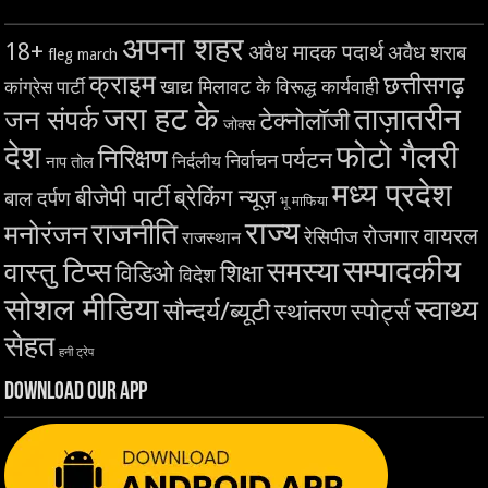
अपना शहर
18+
अवैध मादक पदार्थ
अवैध शराब
fleg march
क्राइम
छत्तीसगढ़
खाद्य मिलावट के विरूद्ध कार्यवाही
कांग्रेस पार्टी
जरा हट के
ताज़ातरीन
जन संपर्क
टेक्नोलॉजी
जोक्स
देश
फोटो गैलरी
निरिक्षण
पर्यटन
निर्वाचन
निर्दलीय
नाप तोल
मध्य प्रदेश
बीजेपी पार्टी
ब्रेकिंग न्यूज़
बाल दर्पण
भू माफिया
राज्य
राजनीति
मनोरंजन
वायरल
रोजगार
रेसिपीज
राजस्थान
सम्पादकीय
समस्या
वास्तु टिप्स
शिक्षा
विडिओ
विदेश
सोशल मीडिया
स्वाथ्य
सौन्दर्य/ब्यूटी
स्थांतरण
स्पोर्ट्स
सेहत
हनी ट्रेप
Download Our App