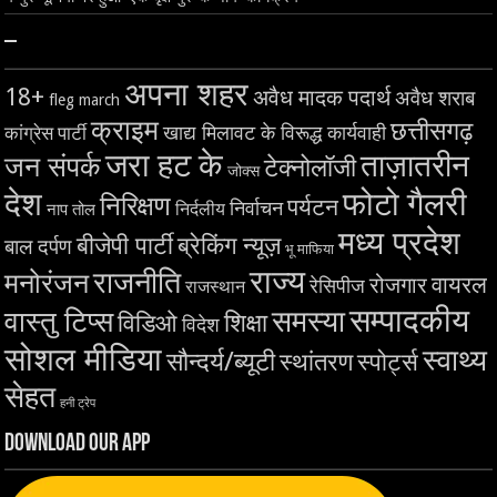
–
अपना शहर
18+
अवैध मादक पदार्थ
अवैध शराब
fleg march
क्राइम
छत्तीसगढ़
खाद्य मिलावट के विरूद्ध कार्यवाही
कांग्रेस पार्टी
जरा हट के
ताज़ातरीन
जन संपर्क
टेक्नोलॉजी
जोक्स
देश
फोटो गैलरी
निरिक्षण
पर्यटन
निर्वाचन
निर्दलीय
नाप तोल
मध्य प्रदेश
बीजेपी पार्टी
ब्रेकिंग न्यूज़
बाल दर्पण
भू माफिया
राज्य
राजनीति
मनोरंजन
वायरल
रोजगार
रेसिपीज
राजस्थान
सम्पादकीय
समस्या
वास्तु टिप्स
शिक्षा
विडिओ
विदेश
सोशल मीडिया
स्वाथ्य
सौन्दर्य/ब्यूटी
स्थांतरण
स्पोर्ट्स
सेहत
हनी ट्रेप
Download Our App