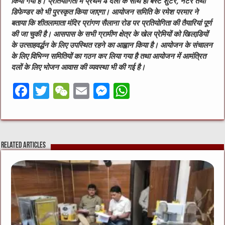
किया गया है। प्रतियोगिता में प्रथम 4 दलों के साथ ही बेस्‍ट शुटर, नेटर तथा
डिफेण्‍डर को भी पुरस्‍कृत किया जाएगा। आयोजन समिति के रमेश परमार ने
बताया कि शीतलामाता मंदिर प्रांगण सैलाना रोड पर प्रतियोगिता की तैयारियां पूर्ण
की जा चुकी है। आसपास के सभी ग्रामीण क्षेत्र के खेल प्रेमियों को खिलाडि़यों
के उत्‍साहवर्द्धन के लिए उपस्थित रहने का आह्वान किया है। आयोजन के संचालन
के लिए विभिन्‍न समितियों का गठन कर लिया गया है तथा आयोजन में आमंत्रित
दलों के लिए भोजन आवास की व्‍यवस्‍था भी की गई है।
F
T
W
E
M
W
a
w
e
m
e
h
c
it
C
ai
ss
at
e
te
h
l
e
s
Related Articles
b
r
at
n
A
o
g
p
o
er
p
k