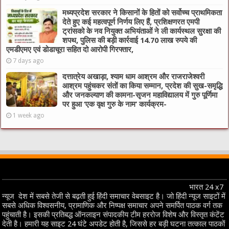
मध्यप्रदेश सरकार ने किसानों के हितों को सर्वोच्च प्राथमिकता
देते हुए कई महत्वपूर्ण निर्णय लिए हैं, प्रशिक्षणरत एमपी
ट्रांसको के नव नियुक्त अभियंताओं ने ली कार्यस्थल सुरक्षा की
शपथ, पुलिस की बड़ी कार्रवाई 14.70 लाख रुपये की
एमडीएमए एवं डोडाचूरा सहित दो आरोपी गिरफ्तार,
7 days ago
दत्तात्रेय अखाड़ा, श्याम धाम आश्रम और राजराजेश्वरी
आश्रम पहुंचकर संतों का किया सम्मान, प्रदेश की सुख-समृद्धि
और जनकल्याण की कामना-सृजन महाविद्यालय में गुरु पूर्णिमा
पर हुआ ‘एक वृक्ष गुरु के नाम’ कार्यक्रम-
1 week ago
भारत 24 x7
न्यूज देश में सबसे तेजी से बढ़ती हुई हिंदी समाचार वेबसाइट है। जो हिंदी न्यूज साइटों में
सबसे अधिक विश्वसनीय, प्रामाणिक और निष्पक्ष समाचार अपने समर्पित पाठक वर्ग तक
पहुंचाती है। इसकी प्रतिबद्ध ऑनलाइन संपादकीय टीम हररोज विशेष और विस्तृत कंटेंट
देती है। हमारी यह साइट 24 घंटे अपडेट होती है, जिससे हर बड़ी घटना तत्काल पाठकों