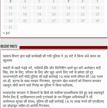
3
4
5
6
7
8
9
10
11
12
13
14
15
16
17
18
19
20
21
22
23
24
25
26
27
28
29
30
31
« Jul
Recent Posts
खाद्यय विभाग द्वारा बड़ी कार्यवाही की गयी-पुलिस ने 36 घंटे में किया अंधे कत्ल का
खुलासा
सवारी से पहले गड्ढे भरें, नालियाँ ढँकें और फिनिशिंग कार्य पूरा करें-कलेक्टर श्री
सिंह, देश के लिए, परिवार के लिए और खुद अपने लिए नशे से हमेशा रहें दूर
प्रधानमंत्री श्री मोदी,पुलिस की बड़ी कार्रवाई 10 लाख रुपये कीमत की 100 ग्राम
एम.डी. ड्रग्स के साथ तस्कर गिरफ्तार, सुनसान खेत-मकानों को निशाना बनाकर
लहसुन चोरी करने वाले गिरोह का पुलिस ने किया पर्दाफाश,
मध्यप्रदेश सरकार ने किसानों के हितों को सर्वोच्च प्राथमिकता देते हुए कई महत्वपूर्ण
निर्णय लिए हैं, प्रशिक्षणरत एमपी ट्रांसको के नव नियुक्त अभियंताओं ने ली
कार्यस्थल सुरक्षा की शपथ, पुलिस की बड़ी कार्रवाई 14.70 लाख रुपये की एमडीएमए
एवं डोडाचूरा सहित दो आरोपी गिरफ्तार,