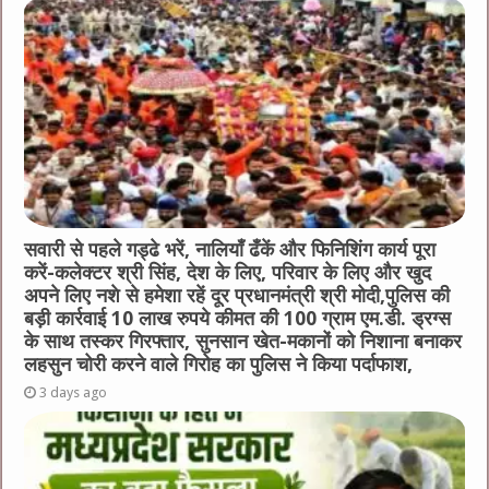
o
g
p
o
er
p
k
सवारी से पहले गड्ढे भरें, नालियाँ ढँकें और फिनिशिंग कार्य पूरा
करें-कलेक्टर श्री सिंह, देश के लिए, परिवार के लिए और खुद
अपने लिए नशे से हमेशा रहें दूर प्रधानमंत्री श्री मोदी,पुलिस की
बड़ी कार्रवाई 10 लाख रुपये कीमत की 100 ग्राम एम.डी. ड्रग्स
के साथ तस्कर गिरफ्तार, सुनसान खेत-मकानों को निशाना बनाकर
लहसुन चोरी करने वाले गिरोह का पुलिस ने किया पर्दाफाश,
3 days ago