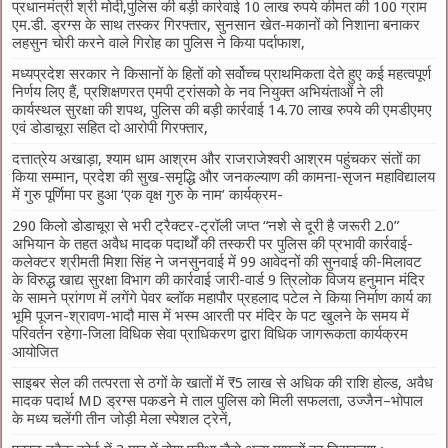
प्रधानमंत्री श्री मोदी,पुलिस की बड़ी कार्रवाई 10 लाख रुपये कीमत की 100 ग्राम
एम.डी. ड्रग्स के साथ तस्कर गिरफ्तार, सुनसान खेत-मकानों को निशाना बनाकर
लहसुन चोरी करने वाले गिरोह का पुलिस ने किया पर्दाफाश,
मध्यप्रदेश सरकार ने किसानों के हितों को सर्वोच्च प्राथमिकता देते हुए कई महत्वपूर्ण
निर्णय लिए हैं, प्रशिक्षणरत एमपी ट्रांसको के नव नियुक्त अभियंताओं ने ली
कार्यस्थल सुरक्षा की शपथ, पुलिस की बड़ी कार्रवाई 14.70 लाख रुपये की एमडीएमए
एवं डोडाचूरा सहित दो आरोपी गिरफ्तार,
दत्तात्रेय अखाड़ा, श्याम धाम आश्रम और राजराजेश्वरी आश्रम पहुंचकर संतों का
किया सम्मान, प्रदेश की सुख-समृद्धि और जनकल्याण की कामना-सृजन महाविद्यालय
में गुरु पूर्णिमा पर हुआ ‘एक वृक्ष गुरु के नाम’ कार्यक्रम-
290 किलो डोडाचूरा से भरी ट्रैक्टर-ट्रॉली जप्त “नशे से दूरी है जरूरी 2.0”
अभियान के तहत अवैध मादक पदार्थों की तस्करी पर पुलिस की प्रभावी कार्रवाई-
कलेक्टर श्रीमती मिशा सिंह ने जनसुनवाई में 99 आवेदनों की सुनवाई की-मिलावट
के विरुद्ध खाद्य सुरक्षा विभाग की कार्रवाई जारी-वार्ड 9 त्रिलोक विजय हनुमान मंदिर
के सामने प्रांगण में लगेंगे पेवर ब्लॉक महापौर प्रहलाद पटेल ने किया निर्माण कार्य का
भूमि पूजन-श्रावण-भादौ मास में भस्म आरती पर मंदिर के पट खुलने के समय में
परिवर्तन रहेगा-जिला विधिक सेवा प्राधिकरण द्वारा विधिक जागरूकता कार्यक्रम
आयोजित
साइबर सेल की तत्परता से ठगों के खातों में ₹5 लाख से अधिक की राशि होल्ड, अवैध
मादक पदार्थ MD ड्रग्स पकडने मे ताल पुलिस को मिली सफलता, उज्जैन–भोपाल
के मध्य चलेंगी तीन जोड़ी मेला स्पेशल ट्रेनें,