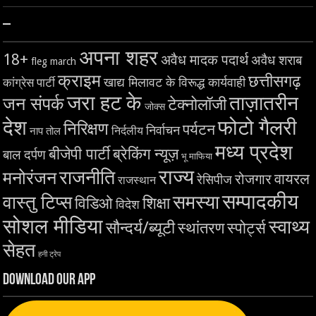
–
अपना शहर
18+
अवैध मादक पदार्थ
अवैध शराब
fleg march
क्राइम
छत्तीसगढ़
खाद्य मिलावट के विरूद्ध कार्यवाही
कांग्रेस पार्टी
जरा हट के
ताज़ातरीन
जन संपर्क
टेक्नोलॉजी
जोक्स
देश
फोटो गैलरी
निरिक्षण
पर्यटन
निर्वाचन
निर्दलीय
नाप तोल
मध्य प्रदेश
बीजेपी पार्टी
ब्रेकिंग न्यूज़
बाल दर्पण
भू माफिया
राज्य
राजनीति
मनोरंजन
वायरल
रोजगार
रेसिपीज
राजस्थान
सम्पादकीय
समस्या
वास्तु टिप्स
शिक्षा
विडिओ
विदेश
सोशल मीडिया
स्वाथ्य
सौन्दर्य/ब्यूटी
स्थांतरण
स्पोर्ट्स
सेहत
हनी ट्रेप
Download Our App