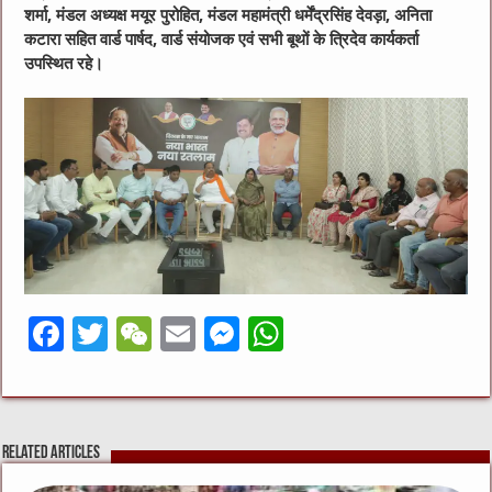
शर्मा, मंडल अध्यक्ष मयूर पुरोहित, मंडल महामंत्री धर्मेंद्रसिंह देवड़ा, अनिता
कटारा सहित वार्ड पार्षद, वार्ड संयोजक एवं सभी बूथों के त्रिदेव कार्यकर्ता
उपस्थित रहे।
F
T
W
E
M
W
a
w
e
m
e
h
c
it
C
ai
ss
at
e
te
h
l
e
s
Related Articles
b
r
at
n
A