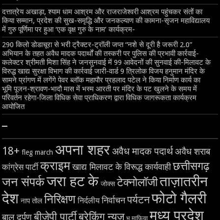
दत्तात्रेय अखाड़ा, श्याम धाम आश्रम और राजराजेश्वरी आश्रम पहुंचकर संतों का
किया सम्मान, प्रदेश की सुख-समृद्धि और जनकल्याण की कामना-सृजन महाविद्यालय
में गुरु पूर्णिमा पर हुआ ‘एक वृक्ष गुरु के नाम’ कार्यक्रम-
290 किलो डोडाचूरा से भरी ट्रैक्टर-ट्रॉली जप्त “नशे से दूरी है जरूरी 2.0”
अभियान के तहत अवैध मादक पदार्थों की तस्करी पर पुलिस की प्रभावी कार्रवाई-
कलेक्टर श्रीमती मिशा सिंह ने जनसुनवाई में 99 आवेदनों की सुनवाई की-मिलावट के
विरुद्ध खाद्य सुरक्षा विभाग की कार्रवाई जारी-वार्ड 9 त्रिलोक विजय हनुमान मंदिर के
सामने प्रांगण में लगेंगे पेवर ब्लॉक महापौर प्रहलाद पटेल ने किया निर्माण कार्य का
भूमि पूजन-श्रावण-भादौ मास में भस्म आरती पर मंदिर के पट खुलने के समय में
परिवर्तन रहेगा-जिला विधिक सेवा प्राधिकरण द्वारा विधिक जागरूकता कार्यक्रम
आयोजित
–
अपना शहर
18+
अवैध मादक पदार्थ
अवैध शराब
fleg march
क्राइम
छत्तीसगढ़
खाद्य मिलावट के विरूद्ध कार्यवाही
कांग्रेस पार्टी
जरा हट के
ताज़ातरीन
जन संपर्क
टेक्नोलॉजी
जोक्स
देश
फोटो गैलरी
निरिक्षण
पर्यटन
निर्वाचन
निर्दलीय
नाप तोल
मध्य प्रदेश
बीजेपी पार्टी
ब्रेकिंग न्यूज़
बाल दर्पण
भू माफिया