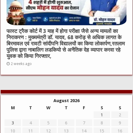
फास्ट ट्रैक कोर्ट में 3 माह में होगा परीक्षा जैसे अन्य मामलों का
निराकरण : मुख्यमंत्री डॉ. यादव, 68 करोड़ से अधिक लागत के
बिरमावल एवं रावटी सांदीपनि विद्यालयों का किया लोकार्पण,रतलाम
पुलिस द्वारा नाबालिग लडकियो से अनैतिक देह व्यापार करवा रहे
युवक को किया गिरफ्तार,
2 weeks ago
August 2026
M
T
W
T
F
S
S
1
2
3
4
5
6
7
8
9
10
11
12
13
14
15
16