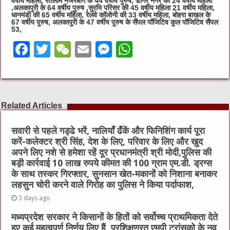
वर्षीय महिला, रतलाम नजरबाग के 44 वर्षीय पुरुष, डोंगरे नगर की 24 वर्षीय महिला
,अलकापुरी के 64 वर्षीय पुरुष ,सुरभि परिसर की 45 वर्षीय महिला 21 वर्षीय महिला,
धानमंडी की 65 वर्षीय महिला, रेलवे कॉलोनी की 33 वर्षीय महिला, बोहरा बाखल के
67 वर्षीय पुरुष, अलकापुरी के 47 वर्षीय पुरुष के सैंपल पॉजिटिव कुल पॉजिटिव सैंपल
53,
F
T
W
E
M
W
a
w
e
m
e
h
c
it
C
ai
ss
at
e
te
h
l
e
s
Related Articles
b
r
at
n
A
o
g
p
सवारी से पहले गड्ढे भरें, नालियाँ ढँकें और फिनिशिंग कार्य पूरा
करें-कलेक्टर श्री सिंह, देश के लिए, परिवार के लिए और खुद
o
er
p
अपने लिए नशे से हमेशा रहें दूर प्रधानमंत्री श्री मोदी,पुलिस की
k
बड़ी कार्रवाई 10 लाख रुपये कीमत की 100 ग्राम एम.डी. ड्रग्स
के साथ तस्कर गिरफ्तार, सुनसान खेत-मकानों को निशाना बनाकर
लहसुन चोरी करने वाले गिरोह का पुलिस ने किया पर्दाफाश,
3 days ago
मध्यप्रदेश सरकार ने किसानों के हितों को सर्वोच्च प्राथमिकता देते
हुए कई महत्वपूर्ण निर्णय लिए हैं, प्रशिक्षणरत एमपी ट्रांसको के नव