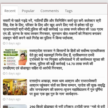
Recent
Popular
Comments
Tags
सवारी से पहले गड्ढे भरें, नालियाँ ढँकें और फिनिशिंग कार्य पूरा करें-कलेक्टर श्री
सिंह, देश के लिए, परिवार के लिए और खुद अपने लिए नशे से हमेशा रहें दूर
प्रधानमंत्री श्री मोदी,पुलिस की बड़ी कार्रवाई 10 लाख रुपये कीमत की 100 ग्राम
एम.डी. ड्रग्स के साथ तस्कर गिरफ्तार, सुनसान खेत-मकानों को निशाना बनाकर
लहसुन चोरी करने वाले गिरोह का पुलिस ने किया पर्दाफाश,
3 days ago
मध्यप्रदेश सरकार ने किसानों के हितों को सर्वोच्च प्राथमिकता
देते हुए कई महत्वपूर्ण निर्णय लिए हैं, प्रशिक्षणरत एमपी
ट्रांसको के नव नियुक्त अभियंताओं ने ली कार्यस्थल सुरक्षा की
शपथ, पुलिस की बड़ी कार्रवाई 14.70 लाख रुपये की
एमडीएमए एवं डोडाचूरा सहित दो आरोपी गिरफ्तार,
5 days ago
दत्तात्रेय अखाड़ा, श्याम धाम आश्रम और राजराजेश्वरी
आश्रम पहुंचकर संतों का किया सम्मान, प्रदेश की सुख-समृद्धि
और जनकल्याण की कामना-सृजन महाविद्यालय में गुरु पूर्णिमा
पर हुआ ‘एक वृक्ष गुरु के नाम’ कार्यक्रम-
7 days ago
290 किलो डोडाचूरा से भरी ट्रैक्टर-ट्रॉली जप्त “नशे से दूरी