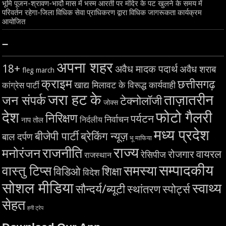
भूमि पूजन-श्रावण-भादौ मास में भस्म आरती पर मंदिर के पट खुलने के समय में
परिवर्तन रहेगा-जिला विधिक सेवा प्राधिकरण द्वारा विधिक जागरूकता कार्यक्रम
आयोजित
–
अपना शहर
18+
अवैध मादक पदार्थ
अवैध शराब
fleg march
क्राइम
छत्तीसगढ़
खाद्य मिलावट के विरूद्ध कार्यवाही
कांग्रेस पार्टी
जरा हट के
ताज़ातरीन
जन संपर्क
टेक्नोलॉजी
जोक्स
देश
फोटो गैलरी
निरिक्षण
पर्यटन
निर्वाचन
निर्दलीय
नाप तोल
मध्य प्रदेश
बीजेपी पार्टी
ब्रेकिंग न्यूज़
बाल दर्पण
भू माफिया
राज्य
राजनीति
मनोरंजन
वायरल
रोजगार
रेसिपीज
राजस्थान
सम्पादकीय
समस्या
वास्तु टिप्स
शिक्षा
विडिओ
विदेश
सोशल मीडिया
स्वाथ्य
सौन्दर्य/ब्यूटी
स्थांतरण
स्पोर्ट्स
सेहत
हनी ट्रेप