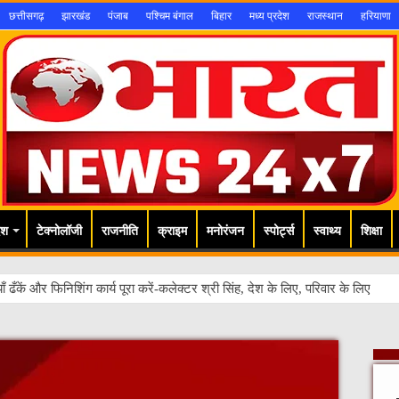
छत्तीसगढ़
झारखंड
पंजाब
पश्चिम बंगाल
बिहार
मध्य प्रदेश
राजस्थान
हरियाणा
ेश
टेक्नोलॉजी
राजनीति
क्राइम
मनोरंजन
स्पोर्ट्स
स्वाथ्य
शिक्षा
याँ ढँकें और फिनिशिंग कार्य पूरा करें-कलेक्टर श्री सिंह, देश के लिए, परिवार के लिए और 