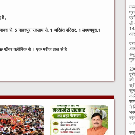
मध्
प्र
है ,
प्र
ली 
14.
जावरा से, 5 नाहरपुरा रतलाम से, 1 अरिहंत परिसर, 1 लक्ष्मणपुरा,1
आरो
दत्
आश्
ुछ फीवर क्लीनिंक से । एक मरीज ताल से है
समृ
गुर
W
290
दूर
की 
t
श्र
सुन
कार
साम
ने 
भस्
रहे
जाग
साइ