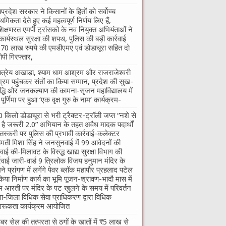
यप्रदेश सरकार ने किसानों के हितों को सर्वोच्च
ाथमिकता देते हुए कई महत्वपूर्ण निर्णय लिए हैं,
शिक्षणरत एमपी ट्रांसको के नव नियुक्त अभियंताओं ने
कार्यस्थल सुरक्षा की शपथ, पुलिस की बड़ी कार्रवाई
70 लाख रुपये की एमडीएमए एवं डोडाचूरा सहित दो
पी गिरफ्तार,
तात्रेय अखाड़ा, श्याम धाम आश्रम और राजराजेश्वरी
रम पहुंचकर संतों का किया सम्मान, प्रदेश की सुख-
द्धि और जनकल्याण की कामना-सृजन महाविद्यालय में
ु पूर्णिमा पर हुआ ‘एक वृक्ष गुरु के नाम’ कार्यक्रम-
 किलो डोडाचूरा से भरी ट्रैक्टर-ट्रॉली जप्त “नशे से
ी है जरूरी 2.0” अभियान के तहत अवैध मादक पदार्थों
तस्करी पर पुलिस की प्रभावी कार्रवाई-कलेक्टर
ीमती मिशा सिंह ने जनसुनवाई में 99 आवेदनों की
वाई की-मिलावट के विरुद्ध खाद्य सुरक्षा विभाग की
्रवाई जारी-वार्ड 9 त्रिलोक विजय हनुमान मंदिर के
ने प्रांगण में लगेंगे पेवर ब्लॉक महापौर प्रहलाद पटेल
किया निर्माण कार्य का भूमि पूजन-श्रावण-भादौ मास में
म आरती पर मंदिर के पट खुलने के समय में परिवर्तन
गा-जिला विधिक सेवा प्राधिकरण द्वारा विधिक
रूकता कार्यक्रम आयोजित
बर सेल की तत्परता से ठगों के खातों में ₹5 लाख से