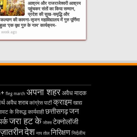
आश्रम और राजराजेश्वरी आश्रम
पहुंचकर संतों का किया सम्मान,
प्रदेश की सुख-समृद्धि और
ल्याण की कामना-सृजन महाविद्यालय में गुरु पूर्णिमा
हुआ ‘एक वृक्ष गुरु के नाम’ कार्यक्रम-
1 week ago
अपना शहर
8+
अवैध मादक
fleg march
क्राइम
र्थ
अवैध शराब
खाद्य
कांग्रेस पार्टी
जन
छत्तीसगढ़
ावट के विरूद्ध कार्यवाही
जरा हट के
पर्क
टेक्नोलॉजी
जोक्स
देश
ज़ातरीन
निरिक्षण
निर्दलीय
नाप तोल