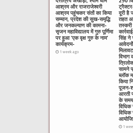
दत्तात्रेय अखाड़ा, श्याम धाम
290 कि
आश्रम और राजराजेश्वरी
ट्रैक्ट
आश्रम पहुंचकर संतों का किया
दूरी है
सम्मान, प्रदेश की सुख-समृद्धि
तहत अव
और जनकल्याण की कामना-
तस्करी
सृजन महाविद्यालय में गुरु पूर्णिमा
कार्रवा
पर हुआ ‘एक वृक्ष गुरु के नाम’
सिंह ने
कार्यक्रम-
आवेदनो
मिलावट क
1 week ago
विभाग क
त्रिलोक
सामने प्
ब्लॉक म
किया निर
पूजन-श्
आरती प
के समय 
विधिक स
विधिक 
आयोजि
1 wee