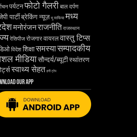
फोटो गैलरी
पर्यटन
बाल दर्पण
्वाचन
मध्य
ेपी पार्टी
ब्रेकिंग न्यूज़
भू माफिया
रदेश
राजनीति
मनोरंजन
राजस्थान
ज्य
वास्तु टिप्स
वायरल
रोजगार
रेसिपीज
सम्पादकीय
समस्या
शिक्षा
डिओ
विदेश
ोशल मीडिया
सौन्दर्य/ब्यूटी
स्थांतरण
स्वाथ्य सेहत
ोर्ट्स
हनी ट्रेप
wnload Our App