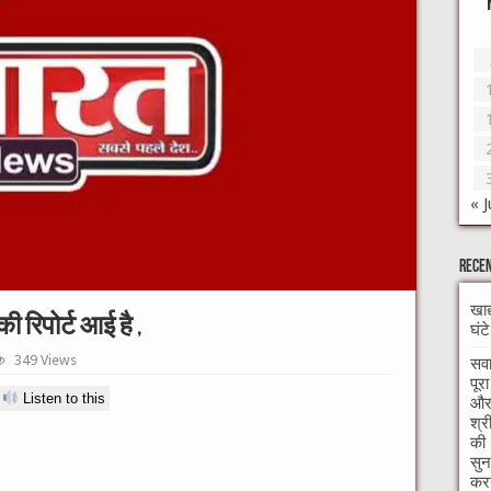
« J
Recen
खाद
ी रिपोर्ट आई है ,
घंट
349 Views
सवा
पूर
Listen to this
और 
श्र
की 
सुन
करन