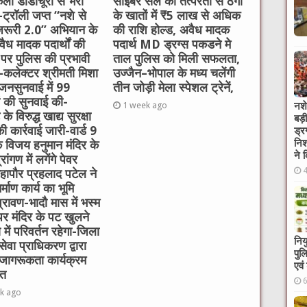
लो डोडाचूरा से भरी
साइबर सेल की तत्परता से ठगों
र-ट्रॉली जप्त “नशे से
के खातों में ₹5 लाख से अधिक
 जरूरी 2.0” अभियान के
की राशि होल्ड, अवैध मादक
ैध मादक पदार्थों की
पदार्थ MD ड्रग्स पकडने मे
 पर पुलिस की प्रभावी
ताल पुलिस को मिली सफलता,
ई-कलेक्टर श्रीमती मिशा
उज्जैन–भोपाल के मध्य चलेंगी
 जनसुनवाई में 99
तीन जोड़ी मेला स्पेशल ट्रेनें,
ं की सुनवाई की-
नशे
1 week ago
े विरुद्ध खाद्य सुरक्षा
बड़
ी कार्रवाई जारी-वार्ड 9
ड्र
निश
 विजय हनुमान मंदिर के
ने 
रांगण में लगेंगे पेवर
हापौर प्रहलाद पटेल ने
्माण कार्य का भूमि
रावण-भादौ मास में भस्म
र मंदिर के पट खुलने
में परिवर्तन रहेगा-जिला
निय
ेवा प्राधिकरण द्वारा
पुल
जागरूकता कार्यक्रम
एवं
त
k ago