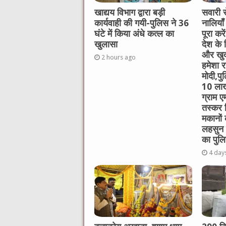
खाद्यय विभाग द्वारा बड़ी
सवारी स
कार्यवाही की गयी-पुलिस ने 36
नालियाँ
घंटे में किया अंधे कत्ल का
पूरा कर
खुलासा
देश के 
और खुद
2 hours ago
हमेशा रह
मोदी,पु
10 लाख
ग्राम ए
तस्कर 
मकानों
लहसुन 
का पुलि
4 day