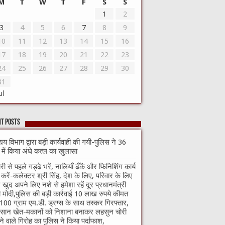
M
T
W
T
F
S
S
1
2
3
4
5
6
7
8
9
10
11
12
13
14
15
16
17
18
19
20
21
22
23
24
25
26
27
28
29
30
31
ul
t Posts
्यय विभाग द्वारा बड़ी कार्यवाही की गयी-पुलिस ने 36
े में किया अंधे कत्ल का खुलासा
री से पहले गड्ढे भरें, नालियाँ ढँकें और फिनिशिंग कार्य
ा करें-कलेक्टर श्री सिंह, देश के लिए, परिवार के लिए
खुद अपने लिए नशे से हमेशा रहें दूर प्रधानमंत्री
ी मोदी,पुलिस की बड़ी कार्रवाई 10 लाख रुपये कीमत
100 ग्राम एम.डी. ड्रग्स के साथ तस्कर गिरफ्तार,
सान खेत-मकानों को निशाना बनाकर लहसुन चोरी
े वाले गिरोह का पुलिस ने किया पर्दाफाश,