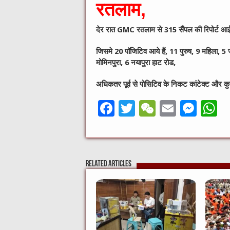
रतलाम,
देर रात GMC रतलाम से 315 सैंपल की रिपोर्ट आई 
जिसमे 20 पॉजिटिव आये हैं, 11 पुरुष, 9 महिला, 5 
मोमिनपुरा, 6 नयापुरा हाट रोड,
अधिकतर पूर्व से पोसिटिव के निकट कांटेक्ट और क
F
T
W
E
M
a
w
e
m
e
h
c
it
C
ai
ss
a
e
te
h
l
e
s
Related Articles
b
r
at
n
A
o
g
p
o
er
p
k