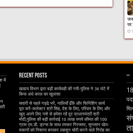
जनक
पर 
Recent Posts
–
 में
ई
खाद्यय विभाग द्वारा बड़ी कार्यवाही की गयी-पुलिस ने 36 घंटे में
1
किया अंधे कत्ल का खुलासा
पदा
इन
सवारी से पहले गड्ढे भरें, नालियाँ ढँकें और फिनिशिंग कार्य
ारी
मिल
पूरा करें-कलेक्टर श्री सिंह, देश के लिए, परिवार के लिए और
खुद अपने लिए नशे से हमेशा रहें दूर प्रधानमंत्री श्री
सं
मोदी,पुलिस की बड़ी कार्रवाई 10 लाख रुपये कीमत की 100
ग्राम एम.डी. ड्रग्स के साथ तस्कर गिरफ्तार, सुनसान खेत-
ता
मकानों को निशाना बनाकर लहसुन चोरी करने वाले गिरोह का