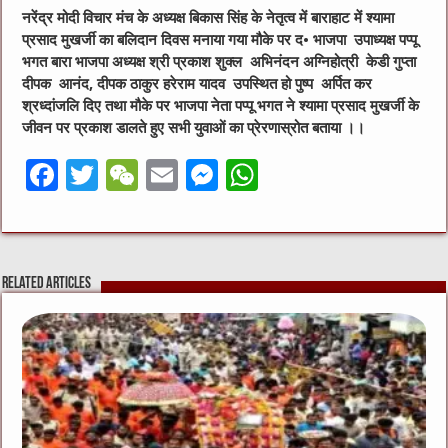
​नरेंद्र मोदी विचार मंच के अध्यक्ष बिकास सिंह के नेतृत्व में बाराहाट में श्यामा
प्रसाद मुखर्जी का बलिदान दिवस मनाया गया मौके पर द• भाजपा उपाध्यक्ष पप्पू
भगत बारा भाजपा अध्यक्ष श्री प्रकाश शुक्ल अभिनंदन अग्निहोत्री केडी गुप्ता
दीपक आनंद, दीपक ठाकुर हरेराम यादव उपस्थित हो पुष्प अर्पित कर
श्रध्दांजलि दिए तथा मौके पर भाजपा नेता पप्पू भगत ने श्यामा प्रसाद मुखर्जी के
जीवन पर प्रकाश डालते हुए सभी युवाओं का प्रेरणास्रोत बताया ।।
F
T
W
E
M
W
a
w
e
m
e
h
c
it
C
ai
ss
at
e
te
h
l
e
s
Related Articles
b
r
at
n
A
o
g
p
o
er
p
k