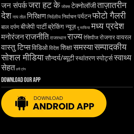
जरा हट के
ताज़ातरीन
जन संपर्क
टेक्नोलॉजी
जोक्स
देश
फोटो गैलरी
निरिक्षण
पर्यटन
निर्वाचन
निर्दलीय
नाप तोल
मध्य प्रदेश
बीजेपी पार्टी
ब्रेकिंग न्यूज़
बाल दर्पण
भू माफिया
राज्य
राजनीति
मनोरंजन
वायरल
रोजगार
रेसिपीज
राजस्थान
सम्पादकीय
समस्या
वास्तु टिप्स
शिक्षा
विडिओ
विदेश
सोशल मीडिया
स्वाथ्य
सौन्दर्य/ब्यूटी
स्थांतरण
स्पोर्ट्स
सेहत
हनी ट्रेप
Download Our App