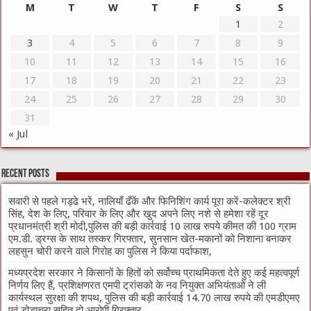
M
T
W
T
F
S
S
1
2
3
4
5
6
7
8
9
10
11
12
13
14
15
16
17
18
19
20
21
22
23
24
25
26
27
28
29
30
31
« Jul
Recent Posts
सवारी से पहले गड्ढे भरें, नालियाँ ढँकें और फिनिशिंग कार्य पूरा करें-कलेक्टर श्री
सिंह, देश के लिए, परिवार के लिए और खुद अपने लिए नशे से हमेशा रहें दूर
प्रधानमंत्री श्री मोदी,पुलिस की बड़ी कार्रवाई 10 लाख रुपये कीमत की 100 ग्राम
एम.डी. ड्रग्स के साथ तस्कर गिरफ्तार, सुनसान खेत-मकानों को निशाना बनाकर
लहसुन चोरी करने वाले गिरोह का पुलिस ने किया पर्दाफाश,
मध्यप्रदेश सरकार ने किसानों के हितों को सर्वोच्च प्राथमिकता देते हुए कई महत्वपूर्ण
निर्णय लिए हैं, प्रशिक्षणरत एमपी ट्रांसको के नव नियुक्त अभियंताओं ने ली
कार्यस्थल सुरक्षा की शपथ, पुलिस की बड़ी कार्रवाई 14.70 लाख रुपये की एमडीएमए
एवं डोडाचूरा सहित दो आरोपी गिरफ्तार,