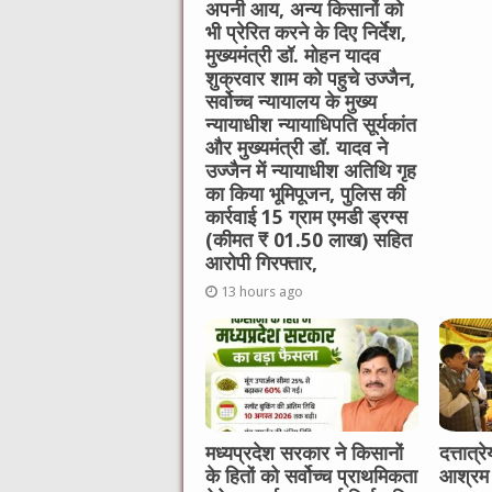
अपनी आय, अन्य किसानों को
भी प्रेरित करने के दिए निर्देश,
मुख्यमंत्री डॉ. मोहन यादव
शुक्रवार शाम को पहुचे उज्जैन,
सर्वोच्च न्यायालय के मुख्‍य
न्‍यायाधीश न्यायाधिपति सूर्यकांत
और मुख्यमंत्री डॉ. यादव ने
उज्जैन में न्यायाधीश अतिथि गृह
का किया भूमिपूजन, पुलिस की
कार्रवाई 15 ग्राम एमडी ड्रग्स
(कीमत ₹ 01.50 लाख) सहित
आरोपी गिरफ्तार,
13 hours ago
मध्यप्रदेश सरकार ने किसानों
दत्तात्
के हितों को सर्वोच्च प्राथमिकता
आश्रम 