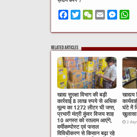
प्रदान करेंगे ।
F
T
W
E
M
a
w
e
m
e
h
c
it
C
ai
ss
a
e
te
h
l
e
s
Related Articles
b
r
at
n
A
o
g
p
o
er
p
k
खाद्य सुरक्षा विभाग की बड़ी
खाद्यय 
कार्रवाई 8 लाख रुपये से अधिक
कार्यवा
मूल्य का 1272 लीटर घी जप्त,
घंटे मे
प्रभारी मंत्री कुंवर विजय शाह
खुलासा
10 अगस्त को रतलाम आएंगे,
2 day
वर्मीकम्पोस्ट एवं फसल
विविधीकरण से किसान बढ़ा रहे