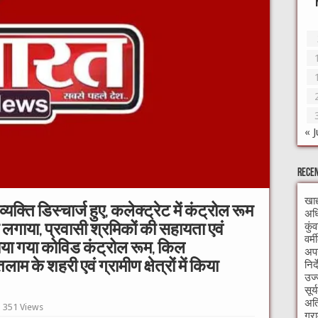
« J
Recen
खाद
क्ति डिस्चार्ज हुए, कलेक्ट्रेट में कंट्रोल रूम
अधि
कुं
ा लगाया, प्रवासी श्रमिकों की सहायता एवं
वर्
ाया गया कोविड कंट्रोल रूम, किल
अपन
निर
के शहरी एवं ग्रामीण क्षेत्रों में किया
उज्
सूर
अति
351 Views
ग्र