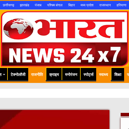
छत्तीसगढ़
झारखंड
पंजाब
पश्चिम बंगाल
बिहार
मध्य प्रदेश
राजस्थान
हरियाणा
श
टेक्नोलॉजी
राजनीति
क्राइम
मनोरंजन
स्पोर्ट्स
स्वाथ्य
शिक्षा
फ