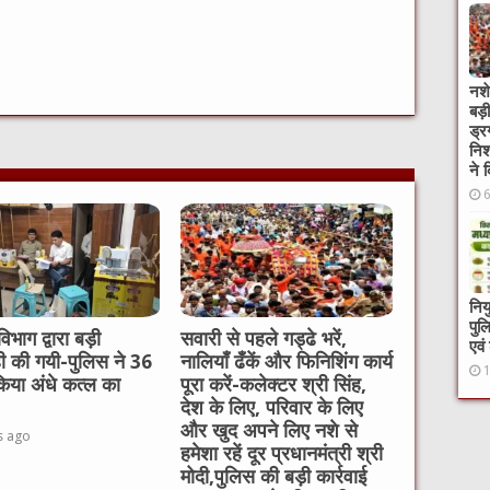
W
नशे
बड़
t
ड्र
निश
ने 
निय
पुल
विभाग द्वारा बड़ी
सवारी से पहले गड्ढे भरें,
एवं
ही की गयी-पुलिस ने 36
नालियाँ ढँकें और फिनिशिंग कार्य
ं किया अंधे कत्ल का
पूरा करें-कलेक्टर श्री सिंह,
देश के लिए, परिवार के लिए
और खुद अपने लिए नशे से
s ago
हमेशा रहें दूर प्रधानमंत्री श्री
मोदी,पुलिस की बड़ी कार्रवाई