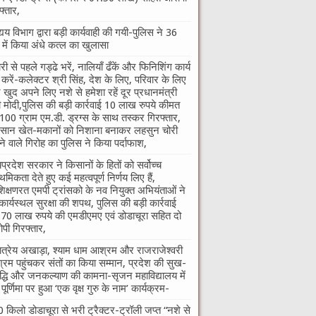
फ्तार,
्यय विभाग द्वारा बड़ी कार्यवाही की गयी-पुलिस ने 36
े में किया अंधे कत्ल का खुलासा
री से पहले गड्ढे भरें, नालियाँ ढँकें और फिनिशिंग कार्य
ा करें-कलेक्टर श्री सिंह, देश के लिए, परिवार के लिए
खुद अपने लिए नशे से हमेशा रहें दूर प्रधानमंत्री
ी मोदी,पुलिस की बड़ी कार्रवाई 10 लाख रुपये कीमत
100 ग्राम एम.डी. ड्रग्स के साथ तस्कर गिरफ्तार,
सान खेत-मकानों को निशाना बनाकर लहसुन चोरी
े वाले गिरोह का पुलिस ने किया पर्दाफाश,
यप्रदेश सरकार ने किसानों के हितों को सर्वोच्च
ाथमिकता देते हुए कई महत्वपूर्ण निर्णय लिए हैं,
शिक्षणरत एमपी ट्रांसको के नव नियुक्त अभियंताओं ने
कार्यस्थल सुरक्षा की शपथ, पुलिस की बड़ी कार्रवाई
70 लाख रुपये की एमडीएमए एवं डोडाचूरा सहित दो
पी गिरफ्तार,
तात्रेय अखाड़ा, श्याम धाम आश्रम और राजराजेश्वरी
रम पहुंचकर संतों का किया सम्मान, प्रदेश की सुख-
द्धि और जनकल्याण की कामना-सृजन महाविद्यालय में
ु पूर्णिमा पर हुआ ‘एक वृक्ष गुरु के नाम’ कार्यक्रम-
 किलो डोडाचूरा से भरी ट्रैक्टर-ट्रॉली जप्त “नशे से