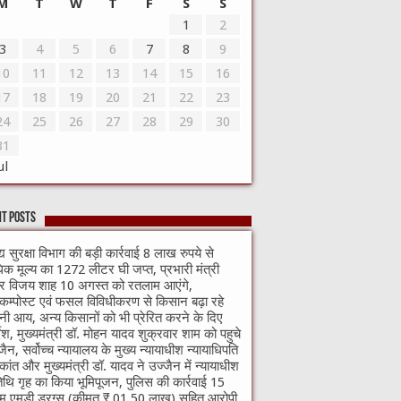
M
T
W
T
F
S
S
1
2
3
4
5
6
7
8
9
10
11
12
13
14
15
16
17
18
19
20
21
22
23
24
25
26
27
28
29
30
31
ul
t Posts
्य सुरक्षा विभाग की बड़ी कार्रवाई 8 लाख रुपये से
क मूल्य का 1272 लीटर घी जप्त, प्रभारी मंत्री
वर विजय शाह 10 अगस्त को रतलाम आएंगे,
मीकम्पोस्ट एवं फसल विविधीकरण से किसान बढ़ा रहे
ी आय, अन्य किसानों को भी प्रेरित करने के दिए
्देश, मुख्यमंत्री डॉ. मोहन यादव शुक्रवार शाम को पहुचे
जैन, सर्वोच्च न्यायालय के मुख्‍य न्‍यायाधीश न्यायाधिपति
्यकांत और मुख्यमंत्री डॉ. यादव ने उज्जैन में न्यायाधीश
थि गृह का किया भूमिपूजन, पुलिस की कार्रवाई 15
ाम एमडी ड्रग्स (कीमत ₹ 01.50 लाख) सहित आरोपी