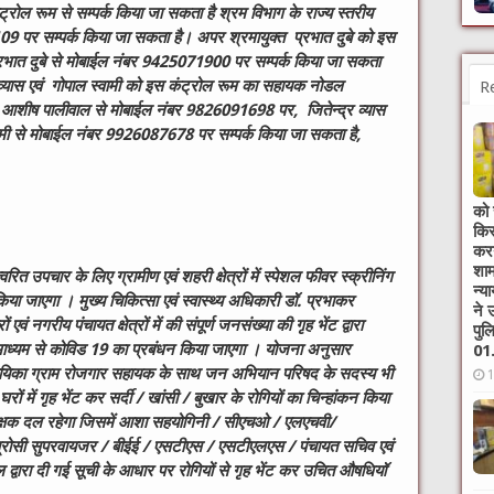
ट्रोल रूम से सम्पर्क किया जा सकता है श्रम विभाग के राज्य स्तरीय
9 पर सम्पर्क किया जा सकता है। अपर श्रमायुक्त प्रभात दुबे को इस
रभात दुबे से मोबाईल नंबर 9425071900 पर सम्पर्क किया जा सकता
व्यास एवं गोपाल स्वामी को इस कंट्रोल रूम का सहायक नोडल
R
शीष पालीवाल से मोबाईल नंबर 9826091698 पर, जितेन्द्र व्यास
मी से मोबाईल नंबर 9926087678 पर सम्पर्क किया जा सकता है,
को 
किस
करन
शाम
त उपचार के लिए ग्रामीण एवं शहरी क्षेत्रों में स्‍पेशल फीवर स्‍क्रीनिंग
न्‍
 जाएगा । मुख्‍य चिकित्‍सा एवं स्‍वास्‍थ्‍य अधिकारी डॉ. प्रभाकर
ने 
वं नगरीय पंचायत क्षेत्रों में की संपूर्ण जनसंख्‍या की गृह भेंट द्वारा
पुल
 के माध्‍यम से कोविड 19 का प्रबंधन किया जाएगा । योजना अनुसार
01.
सहायिका ग्राम रोजगार सहायक के साथ जन अभियान परिषद के सदस्‍य भी
 में गृह भेंट कर सर्दी / खांसी / बुखार के रोगियों का चिन्‍हांकन किया
वेक्षक दल रहेगा जिसमें आशा सहयोगिनी / सीएचओ / एलएचवी/
प्रोसी सुपरवायजर / बीईई / एसटीएस / एसटीएलएस / पंचायत सचिव एवं
द्वारा दी गई सूची के आधार पर रोगियों से गृह भेंट कर उचित औषधियॉ