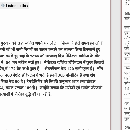
गिर
Listen to this
खाद
घंट
सवा
पूर
और 
श्र
रुवार को 37 व्यक्ति अपने घर लौटे । डिस्चार्ज होते समय इन लोगों
की 
ों को भी सभी नियमों का पालन कराने का संकल्प लिया डिस्चार्ज हुए
सुन
यक्त करते हुए यहां के स्टाफ को धन्यवाद दिया मेडिकल कॉलेज के डीन
करन
 में 64 नए मरीज भर्ती हुए। मेडिकल कॉलेज हॉस्पिटल में कुल बिस्तरों
मध्
डीयू में 172 बैड सभी फुल हैं। ऑक्सीजन बेड 120 सभी फुल हैं। नॉन
प्र
ल 460 पेशेंट हॉस्पिटल में भर्ती है इनमें 305 पॉजीटिव हैं तथा शेष
प्र
में रिक्त बेड 90 है। रेमडेसिविर की स्थिति अनुसार आज तक टोटल
ली 
454, करंट स्टाक 189 है। उन्होंने बताया कि मरीजों एवं उनके परिजनों
14.
आरो
सों में निरंतर वृद्धि की जा रही है,
दत्
आश्
समृ
गुर
290