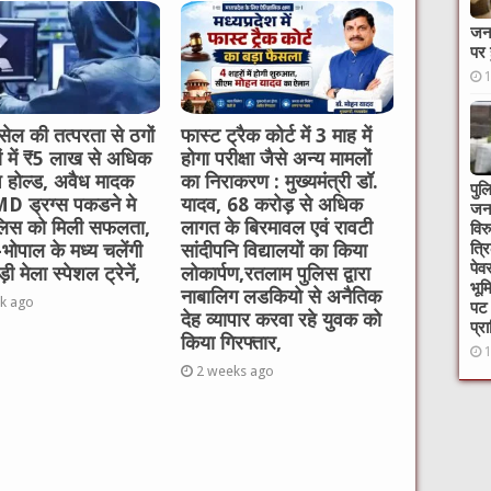
जनक
पर 
ेल की तत्परता से ठगों
फास्ट ट्रैक कोर्ट में 3 माह में
ों में ₹5 लाख से अधिक
होगा परीक्षा जैसे अन्य मामलों
ि होल्ड, अवैध मादक
का निराकरण : मुख्यमंत्री डॉ.
पुल
 MD ड्रग्स पकडने मे
यादव, 68 करोड़ से अधिक
जनस
लिस को मिली सफलता,
लागत के बिरमावल एवं रावटी
विर
त्र
भोपाल के मध्य चलेंगी
सांदीपनि विद्यालयों का किया
पेव
ी मेला स्पेशल ट्रेनें,
लोकार्पण,रतलाम पुलिस द्वारा
भूम
नाबालिग लडकियो से अनैतिक
k ago
पट 
देह व्यापार करवा रहे युवक को
प्र
किया गिरफ्तार,
2 weeks ago