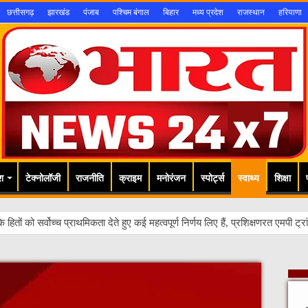
छत्तीसगढ़
झारखंड
पंजाब
पश्चिम बंगाल
बिहार
मध्य प्रदेश
राजस्थान
हरियाणा
श
टेक्नोलॉजी
राजनीति
क्राइम
मनोरंजन
स्पोर्ट्स
स्वाथ्य
शिक्षा