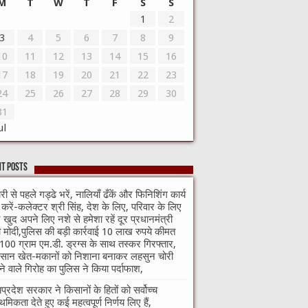
M
T
W
T
F
S
S
1
2
3
4
5
6
7
8
9
10
11
12
13
14
15
16
17
18
19
20
21
22
23
24
25
26
27
28
29
30
31
ul
t Posts
री से पहले गड्ढे भरें, नालियाँ ढँकें और फिनिशिंग कार्य
ा करें-कलेक्टर श्री सिंह, देश के लिए, परिवार के लिए
खुद अपने लिए नशे से हमेशा रहें दूर प्रधानमंत्री
ी मोदी,पुलिस की बड़ी कार्रवाई 10 लाख रुपये कीमत
100 ग्राम एम.डी. ड्रग्स के साथ तस्कर गिरफ्तार,
सान खेत-मकानों को निशाना बनाकर लहसुन चोरी
े वाले गिरोह का पुलिस ने किया पर्दाफाश,
यप्रदेश सरकार ने किसानों के हितों को सर्वोच्च
ाथमिकता देते हुए कई महत्वपूर्ण निर्णय लिए हैं,