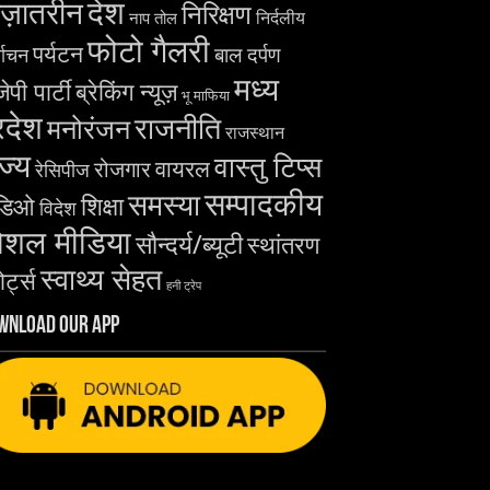
देश
ज़ातरीन
निरिक्षण
निर्दलीय
नाप तोल
फोटो गैलरी
पर्यटन
बाल दर्पण
्वाचन
मध्य
ेपी पार्टी
ब्रेकिंग न्यूज़
भू माफिया
रदेश
राजनीति
मनोरंजन
राजस्थान
ज्य
वास्तु टिप्स
वायरल
रोजगार
रेसिपीज
सम्पादकीय
समस्या
शिक्षा
डिओ
विदेश
ोशल मीडिया
सौन्दर्य/ब्यूटी
स्थांतरण
स्वाथ्य सेहत
ोर्ट्स
हनी ट्रेप
wnload Our App