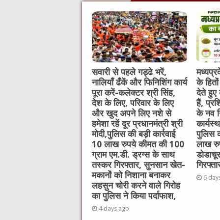
b
r
at
n
A
o
g
p
o
er
p
k
सवारी से पहले गड्ढे भरें,
मध्यप्र
नालियाँ ढँकें और फिनिशिंग कार्य
के हितो
पूरा करें-कलेक्टर श्री सिंह,
देते हुए
देश के लिए, परिवार के लिए
हैं, प्
और खुद अपने लिए नशे से
के नव न
हमेशा रहें दूर प्रधानमंत्री श्री
कार्यस्
मोदी,पुलिस की बड़ी कार्रवाई
पुलिस क
10 लाख रुपये कीमत की 100
लाख रु
ग्राम एम.डी. ड्रग्स के साथ
डोडाचू
तस्कर गिरफ्तार, सुनसान खेत-
गिरफ्ता
मकानों को निशाना बनाकर
6 day
लहसुन चोरी करने वाले गिरोह
का पुलिस ने किया पर्दाफाश,
4 days ago