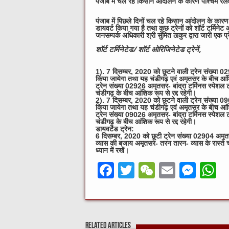
पंजाब में चल रहे किसान आंदोलन के कारण पश्चिम रेलवे
पंजाब में पिछले दिनों चल रहे किसान आंदोलन के कारण प
डायवर्ट किया गया है तथा कुछ ट्रेनों को शॉर्ट टर्मिन
जनसम्पर्क अधिकारी श्री सुमित ठाकुर द्वारा जारी एक प्र
शॉर्ट टर्मिनेटेड/ शॉर्ट ओरिजिनेटेड ट्रेनें,
1). 7 दिसम्‍बर, 2020 को छूटने वाली ट्रेन संख्‍या 0292
किया जायेगा तथा यह चंडीगढ़ एवं अमृतसर के बीच आंशि
ट्रेन संख्‍या 02926 अमृतसर- बांद्रा टर्मिनस स्पेशल
चंडीगढ़ के बीच आंशिक रूप से रद्द रहेगी।
2). 7 दिसम्‍बर, 2020 को छूटने वाली ट्रेन संख्‍या 0902
किया जायेगा तथा यह चंडीगढ़ एवं अमृतसर के बीच आंशि
ट्रेन संख्‍या 09026 अमृतसर- बांद्रा टर्मिनस स्पेशल
चंडीगढ़ के बीच आंशिक रूप से रद्द रहेगी।
डायवर्टेड ट्रेन:
6 दिसम्‍बर, 2020 को छूटी ट्रेन संख्‍या 02904 अमृतस
व्‍यास की बजाय अमृतसर- तरन तारन- व्‍यास के रास्त
ध्यान में रखें।
F
T
W
E
M
a
w
e
m
e
h
c
it
C
ai
ss
a
e
te
h
l
e
s
Related Articles