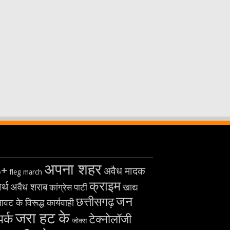
अपना शहर
8+
अवैध मादक
fleg march
क्राइम
र्थ
अवैध शराब
खाद्य
कांग्रेस पार्टी
जन
छत्तीसगढ़
ावट के विरूद्ध कार्यवाही
जरा हट के
पर्क
टेक्नोलॉजी
जोक्स