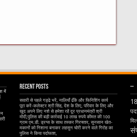
Recent Posts
–
 में
ई
सवारी से पहले गड्ढे भरें, नालियाँ ढँकें और फिनिशिंग कार्य
1
पूरा करें-कलेक्टर श्री सिंह, देश के लिए, परिवार के लिए और
पदा
खुद अपने लिए नशे से हमेशा रहें दूर प्रधानमंत्री श्री
इन
मोदी,पुलिस की बड़ी कार्रवाई 10 लाख रुपये कीमत की 100
ारी
मिल
ग्राम एम.डी. ड्रग्स के साथ तस्कर गिरफ्तार, सुनसान खेत-
मकानों को निशाना बनाकर लहसुन चोरी करने वाले गिरोह का
सं
पुलिस ने किया पर्दाफाश,