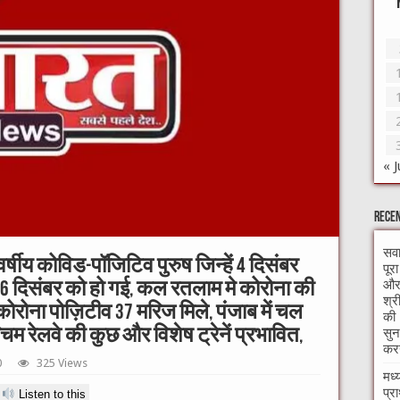
« J
Recen
सवा
्षीय कोविड-पॉजिटिव पुरुष जिन्हें 4 दिसंबर
पूर
और 
ु 6 दिसंबर को हो गई, कल रतलाम मे कोरोना की
श्र
ोरोना पोज़िटीव 37 मरिज मिले, पंजाब में चल
की 
सुन
म रेलवे की कुछ और विशेष ट्रेनें प्रभावित,
करन
0
325 Views
मध्
प्र
Listen to this