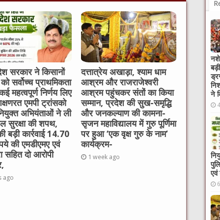
R
नशे
बड़
देश सरकार ने किसानों
दत्तात्रेय अखाड़ा, श्याम धाम
ड्र
ं को सर्वोच्च प्राथमिकता
आश्रम और राजराजेश्वरी
निश
 कई महत्वपूर्ण निर्णय लिए
आश्रम पहुंचकर संतों का किया
ने 
रशिक्षणरत एमपी ट्रांसको
सम्मान, प्रदेश की सुख-समृद्धि
ियुक्त अभियंताओं ने ली
और जनकल्याण की कामना-
थल सुरक्षा की शपथ,
सृजन महाविद्यालय में गुरु पूर्णिमा
ी बड़ी कार्रवाई 14.70
पर हुआ ‘एक वृक्ष गुरु के नाम’
पये की एमडीएमए एवं
कार्यक्रम-
रा सहित दो आरोपी
निय
1 week ago
पुल
र,
एवं
s ago