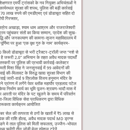
शिक्षणरत एमपी ट्रांसको के नव नियुक्त अभियंताओं ने
कार्यस्थल सुरक्षा की शपथ, पुलिस की बड़ी कार्रवाई
70 लाख रुपये की एमडीएमए एवं डोडाचूरा सहित दो
पी गिरफ्तार,
तात्रेय अखाड़ा, श्याम धाम आश्रम और राजराजेश्वरी
रम पहुंचकर संतों का किया सम्मान, प्रदेश की सुख-
द्धि और जनकल्याण की कामना-सृजन महाविद्यालय में
ु पूर्णिमा पर हुआ ‘एक वृक्ष गुरु के नाम’ कार्यक्रम-
 किलो डोडाचूरा से भरी ट्रैक्टर-ट्रॉली जप्त “नशे से
ी है जरूरी 2.0” अभियान के तहत अवैध मादक पदार्थों
तस्करी पर पुलिस की प्रभावी कार्रवाई-कलेक्टर
ीमती मिशा सिंह ने जनसुनवाई में 99 आवेदनों की
वाई की-मिलावट के विरुद्ध खाद्य सुरक्षा विभाग की
्रवाई जारी-वार्ड 9 त्रिलोक विजय हनुमान मंदिर के
ने प्रांगण में लगेंगे पेवर ब्लॉक महापौर प्रहलाद पटेल
किया निर्माण कार्य का भूमि पूजन-श्रावण-भादौ मास में
म आरती पर मंदिर के पट खुलने के समय में परिवर्तन
गा-जिला विधिक सेवा प्राधिकरण द्वारा विधिक
रूकता कार्यक्रम आयोजित
बर सेल की तत्परता से ठगों के खातों में ₹5 लाख से
क की राशि होल्ड, अवैध मादक पदार्थ MD ड्रग्स
ने मे ताल पुलिस को मिली सफलता, उज्जैन–भोपाल
मध्य चलेंगी तीन जोड़ी मेला स्पेशल ट्रेनें,