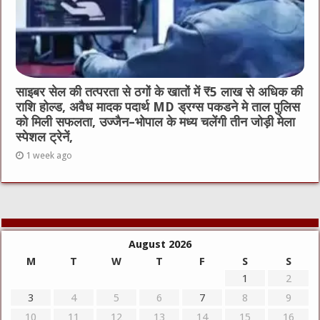
साइबर सेल की तत्परता से ठगों के खातों में ₹5 लाख से अधिक की
राशि होल्ड, अवैध मादक पदार्थ MD ड्रग्स पकडने मे ताल पुलिस
को मिली सफलता, उज्जैन–भोपाल के मध्य चलेंगी तीन जोड़ी मेला
स्पेशल ट्रेनें,
1 week ago
August 2026
M
T
W
T
F
S
S
1
2
3
4
5
6
7
8
9
10
11
12
13
14
15
16