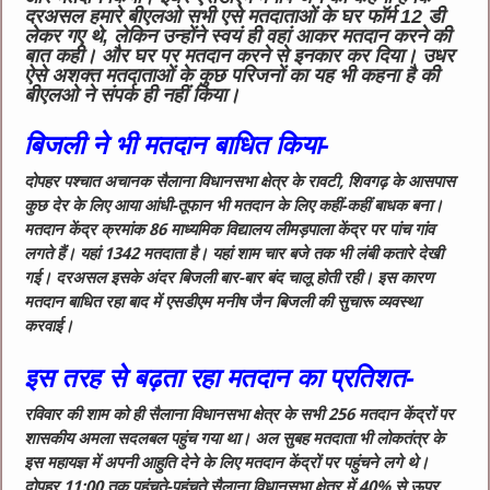
दरअसल हमारे बीएलओ सभी एसे मतदाताओं के घर फॉर्म 12 डी
लेकर गए थे, लेकिन उन्होंने स्वयं ही वहां आकर मतदान करने की
बात कही। और घर पर मतदान करने से इनकार कर दिया। उधर
ऐसे अशक्त मतदाताओं के कुछ परिजनों का यह भी कहना है की
बीएलओ ने संपर्क ही नहीं किया।
बिजली ने भी मतदान बाधित किया-
दोपहर पश्चात अचानक सैलाना विधानसभा क्षेत्र के रावटी, शिवगढ़ के आसपास
कुछ देर के लिए आया आंधी-तूफान भी मतदान के लिए कहीं-कहीं बाधक बना।
मतदान केंद्र क्रमांक 86 माध्यमिक विद्यालय लीमड़पाला केंद्र पर पांच गांव
लगते हैं। यहां 1342 मतदाता है। यहां शाम चार बजे तक भी लंबी कतारे देखी
गई। दरअसल इसके अंदर बिजली बार-बार बंद चालू होती रही। इस कारण
मतदान बाधित रहा बाद में एसडीएम मनीष जैन बिजली की सुचारू व्यवस्था
करवाई।
इस तरह से बढ़ता रहा मतदान का प्रतिशत-
रविवार की शाम को ही सैलाना विधानसभा क्षेत्र के सभी 256 मतदान केंद्रों पर
शासकीय अमला सदलबल पहुंच गया था। अल सुबह मतदाता भी लोकतंत्र के
इस महायज्ञ में अपनी आहुति देने के लिए मतदान केंद्रों पर पहुंचने लगे थे।
दोपहर 11:00 तक पहुंचते-पहुंचते सैलाना विधानसभा क्षेत्र में 40% से ऊपर