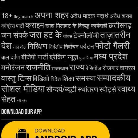
–
अपना शहर
18+
अवैध मादक पदार्थ
अवैध शराब
fleg march
क्राइम
छत्तीसगढ़
खाद्य मिलावट के विरूद्ध कार्यवाही
कांग्रेस पार्टी
जरा हट के
ताज़ातरीन
जन संपर्क
टेक्नोलॉजी
जोक्स
देश
फोटो गैलरी
निरिक्षण
पर्यटन
निर्वाचन
निर्दलीय
नाप तोल
मध्य प्रदेश
बीजेपी पार्टी
ब्रेकिंग न्यूज़
बाल दर्पण
भू माफिया
राज्य
राजनीति
मनोरंजन
वायरल
रोजगार
रेसिपीज
राजस्थान
सम्पादकीय
समस्या
वास्तु टिप्स
शिक्षा
विडिओ
विदेश
सोशल मीडिया
स्वाथ्य
सौन्दर्य/ब्यूटी
स्थांतरण
स्पोर्ट्स
सेहत
हनी ट्रेप
Download Our App