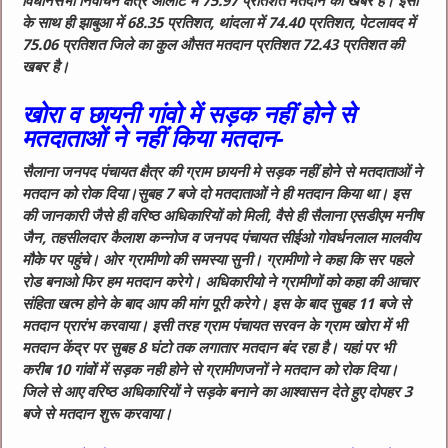
विधानसभा निर्वाचन क्षेत्र आलोट में 75.97 प्रतिशत मतदान की खबर है। इसी
के साथ ही झाबुआ में 68.35 प्रतिशत, थांदला में 74.40 प्रतिशत, पेटलावद में
75.06 प्रतिशत जिले का कुल औसत मतदान प्रतिशत 72.43 प्रतिशत की
खबर है।
खोरा व छायनी गांवो में सड़क नहीं होने से
मतदाताओं ने नहीं किया मतदान-
सैलाना जनपद पंचायत क्षैत्र की ग्राम छायनी मे सड़क नहीं होने से मतदाताओं ने
मतदान को रोक दिया।सुबह 7 बजे दो मतदाताओं ने ही मतदान किया था। इस
की जानकारी जैसे ही वरिष्ठ अधिकारियों को मिली, वैसे ही सैलाना एसडीएम मनीष
जैन, तहसीलदार कैलाश कन्नोज व जनपद पंचायत सीईओ गोवर्धनलाल मालवीय
मौके पर पहुंचे। ओर ग्रामीणो की समस्या सुनी। ग्रामीणो ने कहा कि सर पहले
रोड बनाओ फिर हम मतदान करेगे। अधिकारीयो ने ग्रामीणों को कहा की आचार
संहिता खत्म होने के बाद आप की मांग पूरी करेगे। इस के बाद सुबह 11 बजे से
मतदान प्रारंभ करवाया। इसी तरह ग्राम पंचायत सरवन के ग्राम खोरा में भी
मतदान केंद्र पर सुबह 8 घंटो तक लगातार मतदान बंद रहा है। यहां पर भी
करीब 10 गांवों में सड़क नही होने से ग्रामीणजनों ने मतदान को रोक दिया।
जिले से आए वरिष्ठ अधिकारियों ने सड़के बनाने का आश्वासन देते हुए दोपहर 3
बजे से मतदान शुरू करवाया।