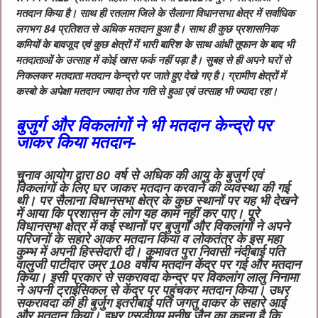
मतदान किया है। साथ ही रतलाम जिले के सैलाना विधानसभा क्षेत्र में सर्वाधिक
लगभग 84 प्रतिशत से अधिक मतदान हुआ है। साथ ही कुछ प्रशासनिक
कमियों के बावजूद एवं कुछ क्षेत्रों में भारी बारिश के साथ आंधी तूफान के बाद भी
मतदाताओं के उत्साह में कोई खास फर्क नहीं पड़ा है। सुबह से ही अपने घरों से
निकलकर मतदाता मतदान केन्द्रो पर जाते हुए देखे गए है। ग्रामीण क्षेत्रों में
कस्बो के अपेक्षा मतदान ज्यादा तेज गति से हुआ एवं उत्साह भी ज्यादा रहा।
बुजुर्ग और विकलांगों ने भी मतदान केन्द्रो पर
जाकर किया मतदान-
चुनाव आयोग द्वारा 80 वर्ष से अधिक की आयु के बुजुर्ग एवं
विकलांगों के लिए घर जाकर मतदान करवाने की व्यवस्था की गई
थी। पर सैलाना विधानसभा क्षेत्र के कुछ स्थानों पर यह भी देखने
में आया कि प्रशासन के लोग यह काम नहीं कर पाए। पूरे
विधानसभा क्षेत्र में कई स्थानों पर बुजुर्गों और विकलांगों ने अपने
परिजनों के सहारे आकर मतदान किया व लोकतंत्र के इस महा
कुम्भ में अपनी हिस्सेदारी दी। कुमावत पुरा निवासी नंदीबाई पति
वालुजी पाटीदार उम्र 108 वर्षीय मतदान केंद्र पर गई और मतदान
किया। इसी प्रकार से सकरावदा केन्द्र पर विकलांग लालु निनामा
ने अपनी ट्राईसिकल से केंद्र पर पहुंचकर मतदान किया। उधर
सकरावदा की ही बुर्जुग इतरीबाई पति जगतु वाकर के सहारे आई
और मतदान किया। इधर एसडीएम मनीष जैन का कहना है कि