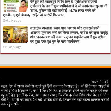
देते हुए कई महत्वपूर्ण निर्णय लिए हैं, प्रशिक्षणरत एमपी
ट्रांसको के नव नियुक्त अभियंताओं ने ली कार्यस्थल सुरक्षा की
शपथ, पुलिस की बड़ी कार्रवाई 14.70 लाख रुपये की
एमडीएमए एवं डोडाचूरा सहित दो आरोपी गिरफ्तार,
6 days ago
दत्तात्रेय अखाड़ा, श्याम धाम आश्रम और राजराजेश्वरी
आश्रम पहुंचकर संतों का किया सम्मान, प्रदेश की सुख-समृद्धि
और जनकल्याण की कामना-सृजन महाविद्यालय में गुरु पूर्णिमा
पर हुआ ‘एक वृक्ष गुरु के नाम’ कार्यक्रम-
1 week ago
भारत 24 x7
न्यूज देश में सबसे तेजी से बढ़ती हुई हिंदी समाचार वेबसाइट है। जो हिंदी न्यूज साइटों में
सबसे अधिक विश्वसनीय, प्रामाणिक और निष्पक्ष समाचार अपने समर्पित पाठक वर्ग तक
पहुंचाती है। इसकी प्रतिबद्ध ऑनलाइन संपादकीय टीम हररोज विशेष और विस्तृत कंटेंट
देती है। हमारी यह साइट 24 घंटे अपडेट होती है, जिससे हर बड़ी घटना तत्काल पाठकों
तक पहुंच सके।