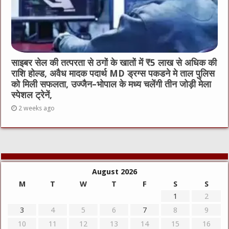
साइबर सेल की तत्परता से ठगों के खातों में ₹5 लाख से अधिक की
राशि होल्ड, अवैध मादक पदार्थ MD ड्रग्स पकडने मे ताल पुलिस
को मिली सफलता, उज्जैन–भोपाल के मध्य चलेंगी तीन जोड़ी मेला
स्पेशल ट्रेनें,
2 weeks ago
August 2026
M
T
W
T
F
S
S
1
2
3
4
5
6
7
8
9
10
11
12
13
14
15
16