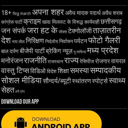
अपना शहर
18+
अवैध मादक पदार्थ
अवैध शराब
fleg march
क्राइम
छत्तीसगढ़
खाद्य मिलावट के विरूद्ध कार्यवाही
कांग्रेस पार्टी
जरा हट के
ताज़ातरीन
जन संपर्क
टेक्नोलॉजी
जोक्स
देश
फोटो गैलरी
निरिक्षण
पर्यटन
निर्वाचन
निर्दलीय
नाप तोल
मध्य प्रदेश
बीजेपी पार्टी
ब्रेकिंग न्यूज़
बाल दर्पण
भू माफिया
राज्य
राजनीति
मनोरंजन
वायरल
रोजगार
रेसिपीज
राजस्थान
सम्पादकीय
समस्या
वास्तु टिप्स
शिक्षा
विडिओ
विदेश
सोशल मीडिया
स्वाथ्य
सौन्दर्य/ब्यूटी
स्थांतरण
स्पोर्ट्स
सेहत
हनी ट्रेप
Download Our App