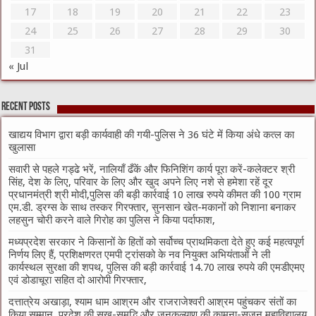
17
18
19
20
21
22
23
24
25
26
27
28
29
30
31
« Jul
Recent Posts
खाद्यय विभाग द्वारा बड़ी कार्यवाही की गयी-पुलिस ने 36 घंटे में किया अंधे कत्ल का
खुलासा
सवारी से पहले गड्ढे भरें, नालियाँ ढँकें और फिनिशिंग कार्य पूरा करें-कलेक्टर श्री
सिंह, देश के लिए, परिवार के लिए और खुद अपने लिए नशे से हमेशा रहें दूर
प्रधानमंत्री श्री मोदी,पुलिस की बड़ी कार्रवाई 10 लाख रुपये कीमत की 100 ग्राम
एम.डी. ड्रग्स के साथ तस्कर गिरफ्तार, सुनसान खेत-मकानों को निशाना बनाकर
लहसुन चोरी करने वाले गिरोह का पुलिस ने किया पर्दाफाश,
मध्यप्रदेश सरकार ने किसानों के हितों को सर्वोच्च प्राथमिकता देते हुए कई महत्वपूर्ण
निर्णय लिए हैं, प्रशिक्षणरत एमपी ट्रांसको के नव नियुक्त अभियंताओं ने ली
कार्यस्थल सुरक्षा की शपथ, पुलिस की बड़ी कार्रवाई 14.70 लाख रुपये की एमडीएमए
एवं डोडाचूरा सहित दो आरोपी गिरफ्तार,
दत्तात्रेय अखाड़ा, श्याम धाम आश्रम और राजराजेश्वरी आश्रम पहुंचकर संतों का
किया सम्मान, प्रदेश की सुख-समृद्धि और जनकल्याण की कामना-सृजन महाविद्यालय