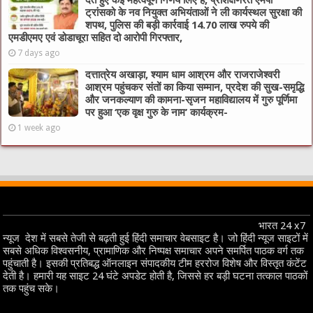
देते हुए कई महत्वपूर्ण निर्णय लिए हैं, प्रशिक्षणरत एमपी
ट्रांसको के नव नियुक्त अभियंताओं ने ली कार्यस्थल सुरक्षा की
शपथ, पुलिस की बड़ी कार्रवाई 14.70 लाख रुपये की
एमडीएमए एवं डोडाचूरा सहित दो आरोपी गिरफ्तार,
7 days ago
दत्तात्रेय अखाड़ा, श्याम धाम आश्रम और राजराजेश्वरी
आश्रम पहुंचकर संतों का किया सम्मान, प्रदेश की सुख-समृद्धि
और जनकल्याण की कामना-सृजन महाविद्यालय में गुरु पूर्णिमा
पर हुआ ‘एक वृक्ष गुरु के नाम’ कार्यक्रम-
1 week ago
भारत 24 x7
न्यूज देश में सबसे तेजी से बढ़ती हुई हिंदी समाचार वेबसाइट है। जो हिंदी न्यूज साइटों में
सबसे अधिक विश्वसनीय, प्रामाणिक और निष्पक्ष समाचार अपने समर्पित पाठक वर्ग तक
पहुंचाती है। इसकी प्रतिबद्ध ऑनलाइन संपादकीय टीम हररोज विशेष और विस्तृत कंटेंट
देती है। हमारी यह साइट 24 घंटे अपडेट होती है, जिससे हर बड़ी घटना तत्काल पाठकों
तक पहुंच सके।