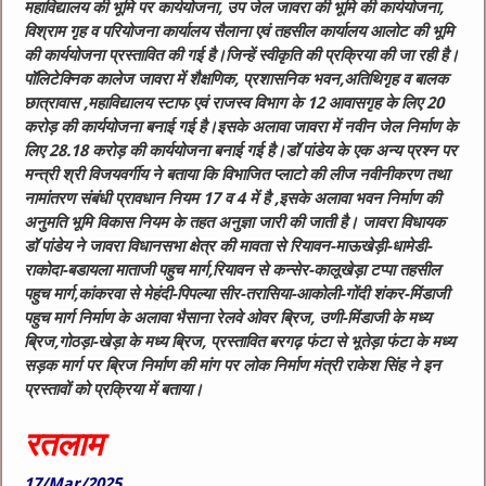
महाविद्यालय की भूमि पर कार्ययोजना, उप जेल जावरा की भूमि की कार्ययोजना,
विश्राम गृह व परियोजना कार्यालय सैलाना एवं तहसील कार्यालय आलोट की भूमि
की कार्ययोजना प्रस्तावित की गई है।जिन्हें स्वीकृति की प्रक्रिया की जा रही है।
पॉलिटेक्निक कालेज जावरा में शैक्षणिक, प्रशासनिक भवन,अतिथिगृह व बालक
छात्रावास ,महाविद्यालय स्टाफ एवं राजस्व विभाग के 12 आवासगृह के लिए 20
करोड़ की कार्ययोजना बनाई गई है।इसके अलावा जावरा में नवीन जेल निर्माण के
लिए 28.18 करोड़ की कार्ययोजना बनाई गई है।डॉ पांडेय के एक अन्य प्रश्न पर
मन्त्री श्री विजयवर्गीय ने बताया कि विभाजित प्लाटो की लीज नवीनीकरण तथा
नामांतरण संबंधी प्रावधान नियम 17 व 4 में है ,इसके अलावा भवन निर्माण की
अनुमति भूमि विकास नियम के तहत अनुज्ञा जारी की जाती है। जावरा विधायक
डॉ पांडेय ने जावरा विधानसभा क्षेत्र की मावता से रियावन-माऊखेड़ी-धामेडी-
राकोदा-बडायला माताजी पहुच मार्ग,रियावन से कन्सेर-कालूखेड़ा टप्पा तहसील
पहुच मार्ग,कांकरवा से मेहंदी-पिपल्या सीर-तरासिया-आकोली-गोंदी शंकर-मिंडाजी
पहुच मार्ग निर्माण के अलावा भैसाना रेलवे ओवर ब्रिज, उणी-मिंडाजी के मध्य
ब्रिज,गोठड़ा-खेड़ा के मध्य ब्रिज, प्रस्तावित बरगढ़ फंटा से भूतेड़ा फंटा के मध्य
सड़क मार्ग पर ब्रिज निर्माण की मांग पर लोक निर्माण मंत्री राकेश सिंह ने इन
प्रस्तावों को प्रक्रिया में बताया।
रतलाम
17/Mar/2025