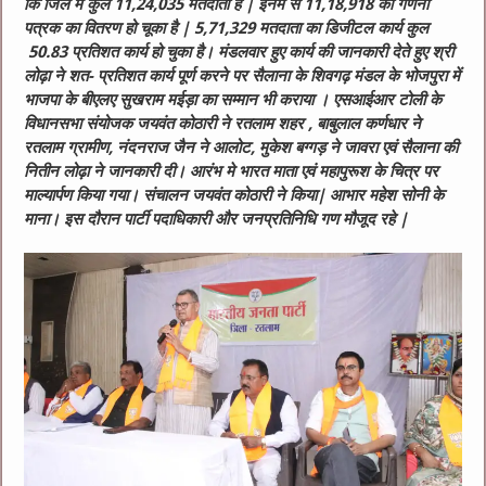
कि जिले मे कुल 11,24,035 मतदाता है | इनमे से 11,18,918 को गणना
पत्रक का वितरण हो चूका है | 5,71,329 मतदाता का डिजीटल कार्य कुल
50.83 प्रतिशत कार्य हो चुका है। मंडलवार हुए कार्य की जानकारी देते हुए श्री
लोढ़ा ने शत- प्रतिशत कार्य पूर्ण करने पर सैलाना के शिवगढ़ मंडल के भोजपुरा में
भाजपा के बीएलए सुखराम मईड़ा का सम्मान भी कराया ।
एसआईआर टोली के
विधानसभा संयोजक जयवंत कोठारी ने रतलाम शहर , बाबुलाल कर्णधार ने
रतलाम ग्रामीण, नंदनराज जैन ने आलोट, मुकेश बग्गड़ ने जावरा एवं सैलाना की
नितीन लोढ़ा ने जानकारी दी। आरंभ मे भारत माता एवं महापुरूश के चित्र पर
माल्यार्पण किया गया। संचालन जयवंत कोठारी ने किया| आभार महेश सोनी के
माना। इस दौरान पार्टी पदाधिकारी और जनप्रतिनिधि गण मौजूद रहे |