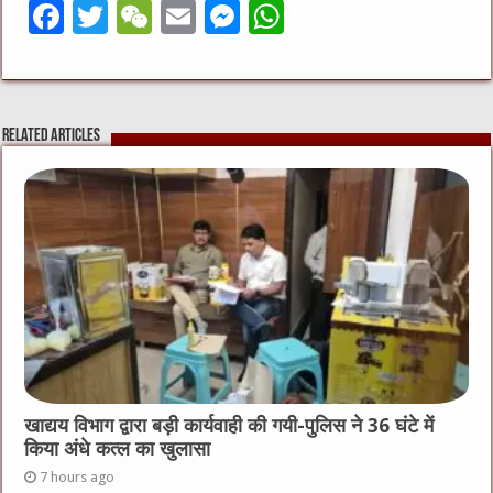
F
T
W
E
M
W
a
w
e
m
e
h
c
it
C
ai
ss
at
e
te
h
l
e
s
Related Articles
b
r
at
n
A
o
g
p
o
er
p
k
खाद्यय विभाग द्वारा बड़ी कार्यवाही की गयी-पुलिस ने 36 घंटे में
किया अंधे कत्ल का खुलासा
7 hours ago