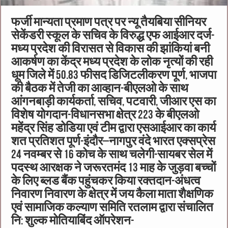
फर्जी मान्यता प्रमाण पत्र पर न्यू तैयबिया सीनियर
सेकेंडरी स्कूल के सचिव के विरुद्ध एफ आईआर दर्ज-
मध्य प्रदेश की विरासत से विकास की झांकियां बनी
आकर्षण का केंद्र मध्य प्रदेश के लोक नृत्यों की रही
धूम जिले में 50.83 फीसद डिजिटलीकरण पूर्ण, भाजपा
की बैठक में तेजी का आव्हान-बीएलओ के साथ
आंगनबाड़ी कार्यकर्ता, सचिव, पटवारी, जीआर एस का
विशेष योगदान-विधानसभा क्षेत्र 223 के बीएलओ
महेंद्र सिंह डोडिया एवं टीम द्वारा एसआईआर का कार्य
शत प्रतिशत पूर्ण-इंदौर–नागपुर वंदे भारत एक्सप्रेस
24 नवम्बर से 16 कोच के साथ चलेगी-सायबर सेल में
पदस्थ आरक्षक ने जरूरतमंद 13 माह के जुड़वा बच्चों
के लिए ब्लड बैंक पहुंचकर किया रक्तदान-अंधत्व
निवारण निवारण के क्षेत्र में जय कैला माता शैक्षणिक
एवं सामाजिक कल्याण समिति रतलाम द्वारा संचालित
नि: शुल्क मोतियाबिंद ऑपरेशन-