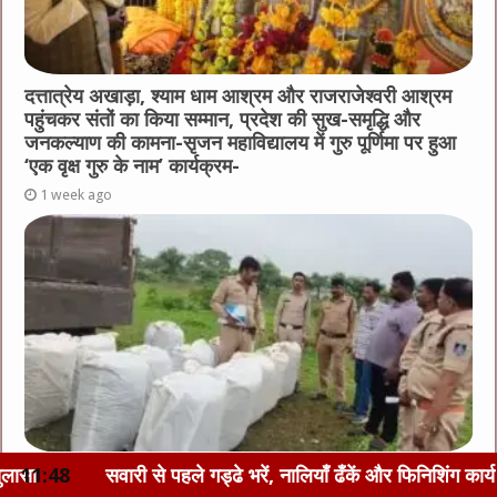
दत्तात्रेय अखाड़ा, श्याम धाम आश्रम और राजराजेश्वरी आश्रम
पहुंचकर संतों का किया सम्मान, प्रदेश की सुख-समृद्धि और
जनकल्याण की कामना-सृजन महाविद्यालय में गुरु पूर्णिमा पर हुआ
‘एक वृक्ष गुरु के नाम’ कार्यक्रम-
1 week ago
शिंग कार्य पूरा करें-कलेक्टर श्री सिंह, देश के लिए, ...
11:48
मध्यप्रद
290 किलो डोडाचूरा से भरी ट्रैक्टर-ट्रॉली जप्त “नशे से दूरी है