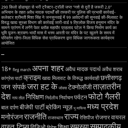
290 किलो डोडाचूरा से भरी ट्रैक्टर-ट्रॉली जप्त “नशे से दूरी है जरूरी 2.0”
अभियान के तहत अवैध मादक पदार्थों की तस्करी पर पुलिस की प्रभावी कार्रवाई-
कलेक्टर श्रीमती मिशा सिंह ने जनसुनवाई में 99 आवेदनों की सुनवाई की-मिलावट के
विरुद्ध खाद्य सुरक्षा विभाग की कार्रवाई जारी-वार्ड 9 त्रिलोक विजय हनुमान मंदिर के
सामने प्रांगण में लगेंगे पेवर ब्लॉक महापौर प्रहलाद पटेल ने किया निर्माण कार्य का
भूमि पूजन-श्रावण-भादौ मास में भस्म आरती पर मंदिर के पट खुलने के समय में
परिवर्तन रहेगा-जिला विधिक सेवा प्राधिकरण द्वारा विधिक जागरूकता कार्यक्रम
आयोजित
–
अपना शहर
18+
अवैध मादक पदार्थ
अवैध शराब
fleg march
क्राइम
छत्तीसगढ़
खाद्य मिलावट के विरूद्ध कार्यवाही
कांग्रेस पार्टी
जरा हट के
ताज़ातरीन
जन संपर्क
टेक्नोलॉजी
जोक्स
देश
फोटो गैलरी
निरिक्षण
पर्यटन
निर्वाचन
निर्दलीय
नाप तोल
मध्य प्रदेश
बीजेपी पार्टी
ब्रेकिंग न्यूज़
बाल दर्पण
भू माफिया
राज्य
राजनीति
मनोरंजन
वायरल
रोजगार
रेसिपीज
राजस्थान
सम्पादकीय
समस्या
वास्तु टिप्स
शिक्षा
विडिओ
विदेश