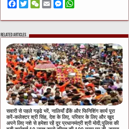
F
T
W
E
M
W
a
w
e
m
e
h
c
it
C
ai
ss
at
e
te
h
l
e
s
Related Articles
b
r
at
n
A
o
g
p
o
er
p
k
सवारी से पहले गड्ढे भरें, नालियाँ ढँकें और फिनिशिंग कार्य पूरा
करें-कलेक्टर श्री सिंह, देश के लिए, परिवार के लिए और खुद
अपने लिए नशे से हमेशा रहें दूर प्रधानमंत्री श्री मोदी,पुलिस की