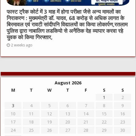
फास्ट ट्रैक कोर्ट में 3 माह में होगा परीक्षा जैसे अन्य मामलों का
निराकरण : मुख्यमंत्री डॉ. यादव, 68 करोड़ से अधिक लागत के
बिरमावल एवं रावटी सांदीपनि विद्यालयों का किया लोकार्पण,रतलाम
पुलिस द्वारा नाबालिग लडकियो से अनैतिक देह व्यापार करवा रहे
युवक को किया गिरफ्तार,
2 weeks ago
August 2026
M
T
W
T
F
S
S
1
2
3
4
5
6
7
8
9
10
11
12
13
14
15
16
17
18
19
20
21
22
23
24
25
26
27
28
29
30