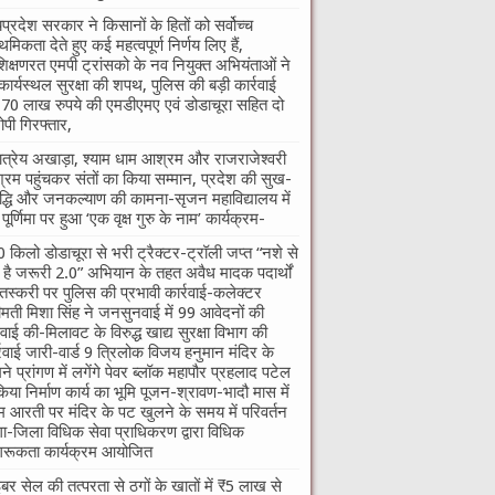
यप्रदेश सरकार ने किसानों के हितों को सर्वोच्च
ाथमिकता देते हुए कई महत्वपूर्ण निर्णय लिए हैं,
शिक्षणरत एमपी ट्रांसको के नव नियुक्त अभियंताओं ने
कार्यस्थल सुरक्षा की शपथ, पुलिस की बड़ी कार्रवाई
70 लाख रुपये की एमडीएमए एवं डोडाचूरा सहित दो
पी गिरफ्तार,
तात्रेय अखाड़ा, श्याम धाम आश्रम और राजराजेश्वरी
रम पहुंचकर संतों का किया सम्मान, प्रदेश की सुख-
द्धि और जनकल्याण की कामना-सृजन महाविद्यालय में
ु पूर्णिमा पर हुआ ‘एक वृक्ष गुरु के नाम’ कार्यक्रम-
 किलो डोडाचूरा से भरी ट्रैक्टर-ट्रॉली जप्त “नशे से
ी है जरूरी 2.0” अभियान के तहत अवैध मादक पदार्थों
तस्करी पर पुलिस की प्रभावी कार्रवाई-कलेक्टर
ीमती मिशा सिंह ने जनसुनवाई में 99 आवेदनों की
वाई की-मिलावट के विरुद्ध खाद्य सुरक्षा विभाग की
्रवाई जारी-वार्ड 9 त्रिलोक विजय हनुमान मंदिर के
ने प्रांगण में लगेंगे पेवर ब्लॉक महापौर प्रहलाद पटेल
किया निर्माण कार्य का भूमि पूजन-श्रावण-भादौ मास में
म आरती पर मंदिर के पट खुलने के समय में परिवर्तन
गा-जिला विधिक सेवा प्राधिकरण द्वारा विधिक
रूकता कार्यक्रम आयोजित
बर सेल की तत्परता से ठगों के खातों में ₹5 लाख से