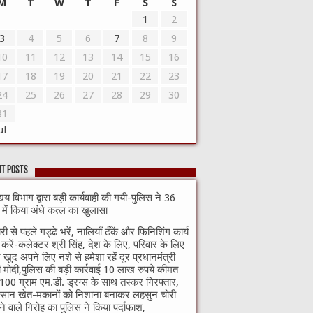
M
T
W
T
F
S
S
1
2
3
4
5
6
7
8
9
10
11
12
13
14
15
16
17
18
19
20
21
22
23
24
25
26
27
28
29
30
31
ul
t Posts
्यय विभाग द्वारा बड़ी कार्यवाही की गयी-पुलिस ने 36
े में किया अंधे कत्ल का खुलासा
री से पहले गड्ढे भरें, नालियाँ ढँकें और फिनिशिंग कार्य
ा करें-कलेक्टर श्री सिंह, देश के लिए, परिवार के लिए
खुद अपने लिए नशे से हमेशा रहें दूर प्रधानमंत्री
ी मोदी,पुलिस की बड़ी कार्रवाई 10 लाख रुपये कीमत
100 ग्राम एम.डी. ड्रग्स के साथ तस्कर गिरफ्तार,
सान खेत-मकानों को निशाना बनाकर लहसुन चोरी
े वाले गिरोह का पुलिस ने किया पर्दाफाश,