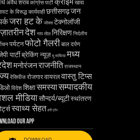
क्राइम
र्थ
अवैध शराब
खाद्य
कांग्रेस पार्टी
जन
छत्तीसगढ़
ावट के विरूद्ध कार्यवाही
जरा हट के
पर्क
टेक्नोलॉजी
जोक्स
देश
ज़ातरीन
निरिक्षण
निर्दलीय
नाप तोल
फोटो गैलरी
पर्यटन
बाल दर्पण
्वाचन
मध्य
ेपी पार्टी
ब्रेकिंग न्यूज़
भू माफिया
रदेश
राजनीति
मनोरंजन
राजस्थान
ज्य
वास्तु टिप्स
वायरल
रोजगार
रेसिपीज
सम्पादकीय
समस्या
शिक्षा
डिओ
विदेश
ोशल मीडिया
सौन्दर्य/ब्यूटी
स्थांतरण
स्वाथ्य सेहत
ोर्ट्स
हनी ट्रेप
wnload Our App