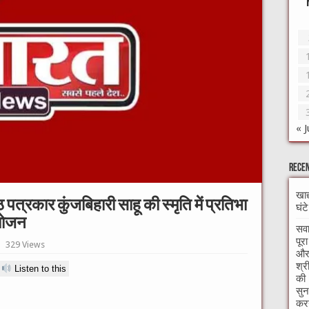
« J
Recen
खाद
्ठ पत्रकार कुंजबिहारी साहू की स्मृति में प्रतिभा
घंट
योजन
सवा
पूर
329 Views
और 
श्र
Listen to this
की 
सुन
करन