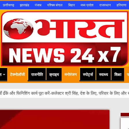
छत्तीसगढ़
झारखंड
पंजाब
पश्चिम बंगाल
बिहार
मध्य प्रदेश
राजस्थान
हरियाणा
श
टेक्नोलॉजी
राजनीति
क्राइम
मनोरंजन
स्पोर्ट्स
स्वाथ्य
शिक्षा
फ