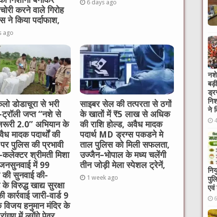
6 days ago
चोरी करने वाले गिरोह
स ने किया पर्दाफाश,
s ago
नशे
बड़
ड्र
निश
लो डोडाचूरा से भरी
साइबर सेल की तत्परता से ठगों
ने 
र-ट्रॉली जप्त “नशे से
के खातों में ₹5 लाख से अधिक
 जरूरी 2.0” अभियान के
की राशि होल्ड, अवैध मादक
ैध मादक पदार्थों की
पदार्थ MD ड्रग्स पकडने मे
 पर पुलिस की प्रभावी
ताल पुलिस को मिली सफलता,
ई-कलेक्टर श्रीमती मिशा
उज्जैन–भोपाल के मध्य चलेंगी
 जनसुनवाई में 99
तीन जोड़ी मेला स्पेशल ट्रेनें,
निय
ं की सुनवाई की-
1 week ago
पुल
े विरुद्ध खाद्य सुरक्षा
एवं
ी कार्रवाई जारी-वार्ड 9
 विजय हनुमान मंदिर के
रांगण में लगेंगे पेवर