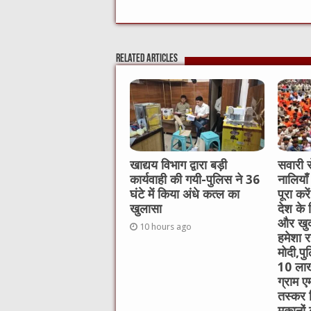
a
w
e
m
e
h
c
it
C
ai
ss
a
e
te
h
l
e
s
Related Articles
b
r
at
n
A
o
g
p
o
er
p
k
खाद्यय विभाग द्वारा बड़ी
सवारी स
कार्यवाही की गयी-पुलिस ने 36
नालियाँ
घंटे में किया अंधे कत्ल का
पूरा कर
खुलासा
देश के 
और खुद
10 hours ago
हमेशा रह
मोदी,पु
10 लाख
ग्राम ए
तस्कर 
मकानों