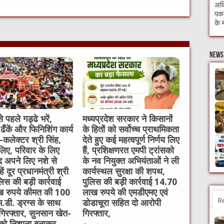
अधि
पकड
t
के 
News 
े पहले गड्ढे भरें,
मध्यप्रदेश सरकार ने किसानों
 ढँकें और फिनिशिंग कार्य
के हितों को सर्वोच्च प्राथमिकता
ें-कलेक्टर श्री सिंह,
देते हुए कई महत्वपूर्ण निर्णय लिए
लिए, परिवार के लिए
हैं, प्रशिक्षणरत एमपी ट्रांसको
 अपने लिए नशे से
के नव नियुक्त अभियंताओं ने ली
ें दूर प्रधानमंत्री श्री
कार्यस्थल सुरक्षा की शपथ,
लिस की बड़ी कार्रवाई
पुलिस की बड़ी कार्रवाई 14.70
 रुपये कीमत की 100
लाख रुपये की एमडीएमए एवं
R
म.डी. ड्रग्स के साथ
डोडाचूरा सहित दो आरोपी
गिरफ्तार, सुनसान खेत-
गिरफ्तार,
 को निशाना बनाकर