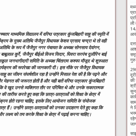
मध्
प्र
प्र
ली 
14.
आरो
चतर माध्यमिक विद्यालय में वरिष्ठ पत्रकार कुंजबिहारी साहू की स्मृति में
्रम के मुख्य अतिथि जैजैपुर विधायक केशव प्रसाद चन्द्रा थे तो वही
दत्
 अतिथि के रूप में जैजैपुर नगर पंचायत के अध्यक्ष सोनसाय देवांगन,
आश्
ाबूलाल कुर्रे, जैजैपुर बीईओ विजय सिदार, घिवरा सरपंच दुलौरिन बाई
समृ
गुर
ा, स्कूल जनभागीदारी समिति के अध्यक्ष चिंताराम कश्यप मौजूद थे शुरुआत
र्यक्रम की रूपरेखा की जानकारी दी। इस मौके पर जैजैपुर विधायक
290
 साहू का जीवन संघर्षशील रहा है उन्होंने मिसाल पेश की है कि पढ़ने और
दूर
की 
 मेहनत की जरूरत होती है और यही बातें वरिष्ठ पत्रकार कुंजबिहारी
श्र
कि वे खुद उनसे व्यक्तिगत तौर पर परिचित थे और उनके सकारात्मक
सुन
ी तारीफ करते हुए कहा कि छात्र-छात्राओं को शिक्षा के क्षेत्र में
कार
्यक्रम होते रहना चाहिए, इसके लिए आयोजन समिति के संयोजक
साम
ने 
र हैं। उन्होंने छात्र-छात्राओं को उनका उदाहरण देते हुए कहा कि
भस्
र लक्ष्य को तय करके शिक्षा के क्षेत्र में पढ़ाई करना चाहिए।
रहे
जाग
W
साइ