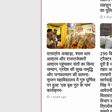
लहसुन 
का पुलि
4 day
दत्तात्रेय अखाड़ा, श्याम धाम
290 कि
आश्रम और राजराजेश्वरी
ट्रैक्ट
आश्रम पहुंचकर संतों का किया
दूरी है
सम्मान, प्रदेश की सुख-समृद्धि
तहत अव
और जनकल्याण की कामना-
तस्करी
सृजन महाविद्यालय में गुरु पूर्णिमा
कार्रवा
पर हुआ ‘एक वृक्ष गुरु के नाम’
सिंह ने
कार्यक्रम-
आवेदनो
मिलावट क
1 week ago
विभाग क
त्रिलोक
सामने प्