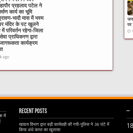
हापौर प्रहलाद पटेल ने
्माण कार्य का भूमि
रावण-भादौ मास में भस्म
जनक
र मंदिर के पट खुलने
पर 
में परिवर्तन रहेगा-जिला
ेवा प्राधिकरण द्वारा
जागरूकता कार्यक्रम
त
k ago
Recent Posts
–
 में
ई
खाद्यय विभाग द्वारा बड़ी कार्यवाही की गयी-पुलिस ने 36 घंटे में
1
किया अंधे कत्ल का खुलासा