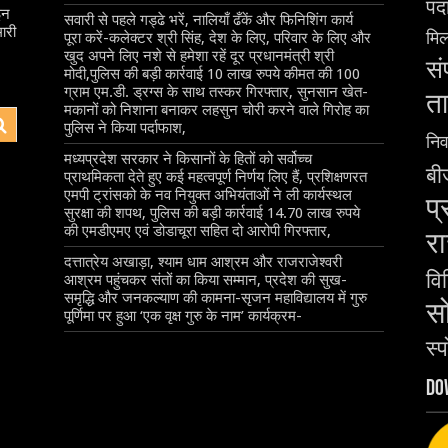
पदा
इन
सवारी से पहले गड्ढे भरें, नालियाँ ढँकें और फिनिशिंग कार्य
ारी
मिल
पूरा करें-कलेक्टर श्री सिंह, देश के लिए, परिवार के लिए और
खुद अपने लिए नशे से हमेशा रहें दूर प्रधानमंत्री श्री
सं
मोदी,पुलिस की बड़ी कार्रवाई 10 लाख रुपये कीमत की 100
ग्राम एम.डी. ड्रग्स के साथ तस्कर गिरफ्तार, सुनसान खेत-
ता
मकानों को निशाना बनाकर लहसुन चोरी करने वाले गिरोह का
पुलिस ने किया पर्दाफाश,
निर
मध्यप्रदेश सरकार ने किसानों के हितों को सर्वोच्च
बीज
प्राथमिकता देते हुए कई महत्वपूर्ण निर्णय लिए हैं, प्रशिक्षणरत
एमपी ट्रांसको के नव नियुक्त अभियंताओं ने ली कार्यस्थल
प्
सुरक्षा की शपथ, पुलिस की बड़ी कार्रवाई 14.70 लाख रुपये
की एमडीएमए एवं डोडाचूरा सहित दो आरोपी गिरफ्तार,
रा
दत्तात्रेय अखाड़ा, श्याम धाम आश्रम और राजराजेश्वरी
वि
आश्रम पहुंचकर संतों का किया सम्मान, प्रदेश की सुख-
समृद्धि और जनकल्याण की कामना-सृजन महाविद्यालय में गुरु
स
पूर्णिमा पर हुआ ‘एक वृक्ष गुरु के नाम’ कार्यक्रम-
स्प
Do