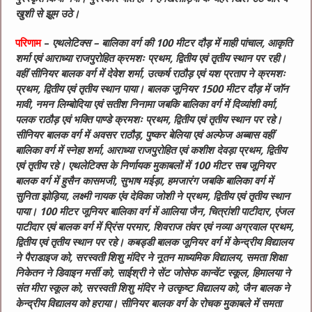
खुशी से झूम उठे।
परिणाम
–
एथलेटिक्स – बालिका वर्ग की 100 मीटर दौड़ में माही पांचाल, आकृति
शर्मा एवं आराध्या राजपुरोहित क्रमशः प्रथम, द्वितीय एवं तृतीय स्थान पर रही।
वहीं सीनियर बालक वर्ग में देवेश शर्मा, उत्कर्ष राठौड़ एवं यश प्रताप ने क्रमशः
प्रथम, द्वितीय एवं तृतीय स्थान पाया। बालक जूनियर 1500 मीटर दौड़ में जॉन
मावी, नमन लिम्बोदिया एवं सतीश निनामा जबकि बालिका वर्ग में दिव्यांशी वर्मा,
पलक राठौड़ एवं भक्ति पाण्डे क्रमशः प्रथम, द्वितीय एवं तृतीय स्थान पर रहे।
सीनियर बालक वर्ग में अवसर राठौड़, पुष्कर बेलिया एवं अल्फेज अब्बास वहीं
बालिका वर्ग में स्नेहा शर्मा, आराध्या राजपुरोहित एवं कशीश देवड़ा प्रथम, द्वितीय
एवं तृतीय रहे।
एथलेटिक्स के निर्णायक मुकाबलों में 100 मीटर सब जूनियर
बालक वर्ग में हुसैन कासमजी, सुभाष मईड़ा, हमजारंग जबकि बालिका वर्ग में
सुनिता झोड़िया, लक्ष्मी नायक एंव देविका जोशी ने प्रथम, द्वितीय एवं तृतीय स्थान
पाया। 100 मीटर जूनियर बालिका वर्ग में आलिया जैन, चित्रांशी पाटीदार, एंजल
पाटीदार एवं बालक वर्ग में प्रिंस परमार, शिवराज तंवर एवं नव्या अग्रवाल प्रथम,
द्वितीय एवं तृतीय स्थान पर रहे।
कबड्डी बालक जूनियर वर्ग में केन्द्रीय विद्यालय
ने पैराडाइज को, सरस्वती शिशु मंदिर ने नूतन माध्यमिक विद्यालय, समता शिक्षा
निकेतन ने डिवाइन मर्सी को, साईश्री ने सेंट जोसेफ कान्वेंट स्कूल, हिमालया ने
संत मीरा स्कूल को, सरस्वती शिशु मंदिर ने उत्कृष्ट विद्यालय को, जैन बालक ने
केन्द्रीय विद्यालय को हराया। सीनियर बालक वर्ग के रोचक मुकाबले में समता