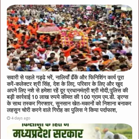
b
r
at
n
A
o
g
p
o
er
p
k
सवारी से पहले गड्ढे भरें, नालियाँ ढँकें और फिनिशिंग कार्य पूरा
करें-कलेक्टर श्री सिंह, देश के लिए, परिवार के लिए और खुद
अपने लिए नशे से हमेशा रहें दूर प्रधानमंत्री श्री मोदी,पुलिस की
बड़ी कार्रवाई 10 लाख रुपये कीमत की 100 ग्राम एम.डी. ड्रग्स
के साथ तस्कर गिरफ्तार, सुनसान खेत-मकानों को निशाना बनाकर
लहसुन चोरी करने वाले गिरोह का पुलिस ने किया पर्दाफाश,
4 days ago