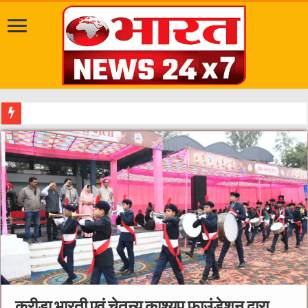
दत्तात्रेय अखाड़ा, श्याम धाम आश्रम और राजराजेश्वरी आश्रम पहुंचकर संतों का किया स
क्रीड़ा भारती एवं चेतन्य काश्यप फाउंडेशन द्वारा