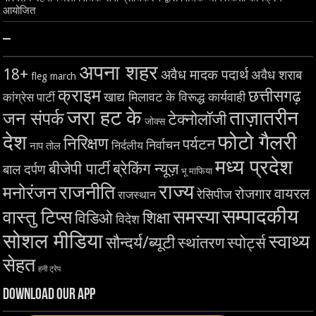
आयोजित
–
अपना शहर
18+
अवैध मादक पदार्थ
अवैध शराब
fleg march
क्राइम
छत्तीसगढ़
खाद्य मिलावट के विरूद्ध कार्यवाही
कांग्रेस पार्टी
जरा हट के
ताज़ातरीन
जन संपर्क
टेक्नोलॉजी
जोक्स
देश
फोटो गैलरी
निरिक्षण
पर्यटन
निर्वाचन
निर्दलीय
नाप तोल
मध्य प्रदेश
बीजेपी पार्टी
ब्रेकिंग न्यूज़
बाल दर्पण
भू माफिया
राज्य
राजनीति
मनोरंजन
वायरल
रोजगार
रेसिपीज
राजस्थान
सम्पादकीय
समस्या
वास्तु टिप्स
शिक्षा
विडिओ
विदेश
सोशल मीडिया
स्वाथ्य
सौन्दर्य/ब्यूटी
स्थांतरण
स्पोर्ट्स
सेहत
हनी ट्रेप
Download Our App