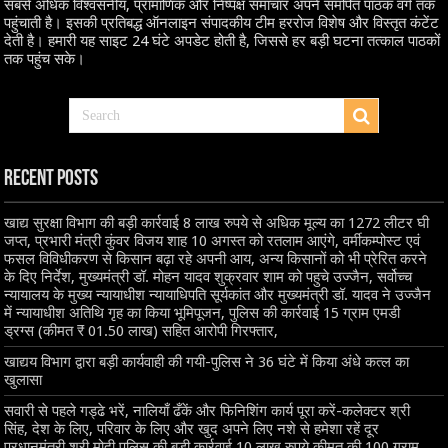
सबसे अधिक विश्वसनीय, प्रामाणिक और निष्पक्ष समाचार अपने समर्पित पाठक वर्ग तक
पहुंचाती है। इसकी प्रतिबद्ध ऑनलाइन संपादकीय टीम हररोज विशेष और विस्तृत कंटेंट
देती है। हमारी यह साइट 24 घंटे अपडेट होती है, जिससे हर बड़ी घटना तत्काल पाठकों
तक पहुंच सके।
Recent Posts
खाद्य सुरक्षा विभाग की बड़ी कार्रवाई 8 लाख रुपये से अधिक मूल्य का 1272 लीटर घी
जप्त, प्रभारी मंत्री कुंवर विजय शाह 10 अगस्त को रतलाम आएंगे, वर्मीकम्पोस्ट एवं
फसल विविधीकरण से किसान बढ़ा रहे अपनी आय, अन्य किसानों को भी प्रेरित करने
के दिए निर्देश, मुख्यमंत्री डॉ. मोहन यादव शुक्रवार शाम को पहुचे उज्जैन, सर्वोच्च
न्यायालय के मुख्‍य न्‍यायाधीश न्यायाधिपति सूर्यकांत और मुख्यमंत्री डॉ. यादव ने उज्जैन
में न्यायाधीश अतिथि गृह का किया भूमिपूजन, पुलिस की कार्रवाई 15 ग्राम एमडी
ड्रग्स (कीमत ₹ 01.50 लाख) सहित आरोपी गिरफ्तार,
खाद्यय विभाग द्वारा बड़ी कार्यवाही की गयी-पुलिस ने 36 घंटे में किया अंधे कत्ल का
खुलासा
सवारी से पहले गड्ढे भरें, नालियाँ ढँकें और फिनिशिंग कार्य पूरा करें-कलेक्टर श्री
सिंह, देश के लिए, परिवार के लिए और खुद अपने लिए नशे से हमेशा रहें दूर
प्रधानमंत्री श्री मोदी,पुलिस की बड़ी कार्रवाई 10 लाख रुपये कीमत की 100 ग्राम