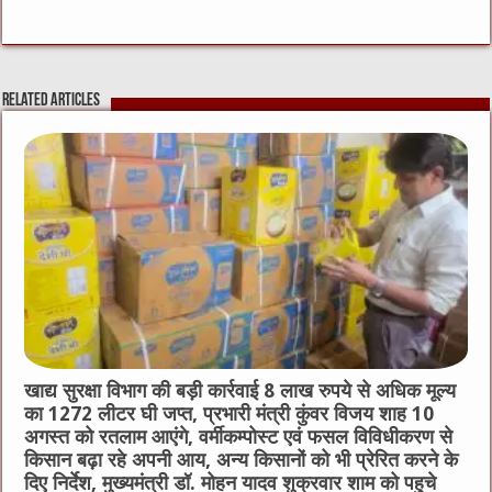
a
w
e
m
e
h
c
it
C
ai
ss
at
e
te
h
l
e
s
Related Articles
b
r
at
n
A
o
g
p
o
er
p
k
खाद्य सुरक्षा विभाग की बड़ी कार्रवाई 8 लाख रुपये से अधिक मूल्य
का 1272 लीटर घी जप्त, प्रभारी मंत्री कुंवर विजय शाह 10
अगस्त को रतलाम आएंगे, वर्मीकम्पोस्ट एवं फसल विविधीकरण से
किसान बढ़ा रहे अपनी आय, अन्य किसानों को भी प्रेरित करने के
दिए निर्देश, मुख्यमंत्री डॉ. मोहन यादव शुक्रवार शाम को पहुचे