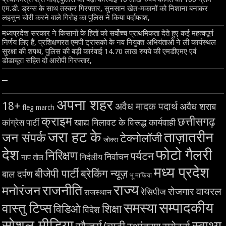
एम.डी. ड्रग्स के साथ तस्कर गिरफ्तार, सुनसान खेत-मकानों को निशाना बनाकर
लहसुन चोरी करने वाले गिरोह का पुलिस ने किया पर्दाफाश,
मध्यप्रदेश सरकार ने किसानों के हितों को सर्वोच्च प्राथमिकता देते हुए कई महत्वपूर्ण
निर्णय लिए हैं, प्रशिक्षणरत एमपी ट्रांसको के नव नियुक्त अभियंताओं ने ली कार्यस्थल
सुरक्षा की शपथ, पुलिस की बड़ी कार्रवाई 14.70 लाख रुपये की एमडीएमए एवं
डोडाचूरा सहित दो आरोपी गिरफ्तार,
–
अपना शहर
18+
अवैध मादक पदार्थ
अवैध शराब
fleg march
क्राइम
छत्तीसगढ़
खाद्य मिलावट के विरूद्ध कार्यवाही
कांग्रेस पार्टी
जरा हट के
ताज़ातरीन
जन संपर्क
टेक्नोलॉजी
जोक्स
देश
फोटो गैलरी
निरिक्षण
पर्यटन
निर्वाचन
निर्दलीय
नाप तोल
मध्य प्रदेश
बीजेपी पार्टी
ब्रेकिंग न्यूज़
बाल दर्पण
भू माफिया
राज्य
राजनीति
मनोरंजन
वायरल
रोजगार
रेसिपीज
राजस्थान
सम्पादकीय
समस्या
वास्तु टिप्स
शिक्षा
विडिओ
विदेश
सोशल मीडिया
स्वाथ्य