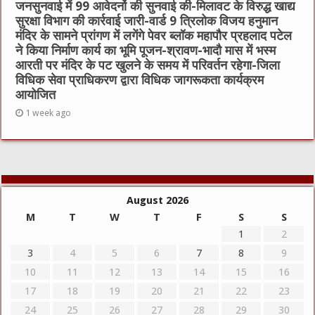
जनसुनवाई में 99 आवेदनों की सुनवाई की-मिलावट के विरुद्ध खाद्य
सुरक्षा विभाग की कार्रवाई जारी-वार्ड 9 त्रिलोक विजय हनुमान
मंदिर के सामने प्रांगण में लगेंगे पेवर ब्लॉक महापौर प्रहलाद पटेल
ने किया निर्माण कार्य का भूमि पूजन-श्रावण-भादौ मास में भस्म
आरती पर मंदिर के पट खुलने के समय में परिवर्तन रहेगा-जिला
विधिक सेवा प्राधिकरण द्वारा विधिक जागरूकता कार्यक्रम
आयोजित
1 week ago
August 2026
M
T
W
T
F
S
S
1
2
3
4
5
6
7
8
9
10
11
12
13
14
15
16
17
18
19
20
21
22
23
24
25
26
27
28
29
30