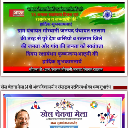
खेल चेतना मेला 24 वी अंतरविद्यालयीन खेलकूद प्रतिस्पर्धा का भव्य शुभारंभ