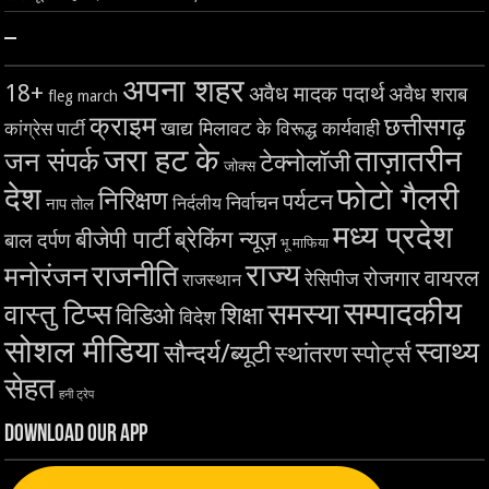
–
अपना शहर
18+
अवैध मादक पदार्थ
अवैध शराब
fleg march
क्राइम
छत्तीसगढ़
खाद्य मिलावट के विरूद्ध कार्यवाही
कांग्रेस पार्टी
जरा हट के
ताज़ातरीन
जन संपर्क
टेक्नोलॉजी
जोक्स
देश
फोटो गैलरी
निरिक्षण
पर्यटन
निर्वाचन
निर्दलीय
नाप तोल
मध्य प्रदेश
बीजेपी पार्टी
ब्रेकिंग न्यूज़
बाल दर्पण
भू माफिया
राज्य
राजनीति
मनोरंजन
वायरल
रोजगार
रेसिपीज
राजस्थान
सम्पादकीय
समस्या
वास्तु टिप्स
शिक्षा
विडिओ
विदेश
सोशल मीडिया
स्वाथ्य
सौन्दर्य/ब्यूटी
स्थांतरण
स्पोर्ट्स
सेहत
हनी ट्रेप
Download Our App