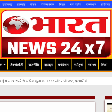
छत्तीसगढ़
झारखंड
पंजाब
पश्चिम बंगाल
बिहार
मध्य प्रदेश
राजस्थान
हरियाणा
ेश
टेक्नोलॉजी
राजनीति
क्राइम
मनोरंजन
स्पोर्ट्स
स्वाथ्य
शिक्षा