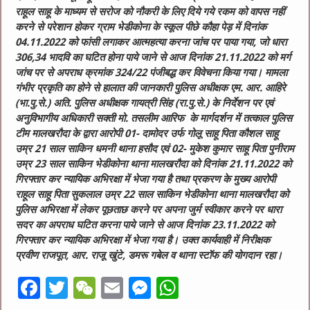
राहूल साहू के माध्यम से सरोज को नौकरी के लिए दिये गये रकम को वापस नहीं
करने से परेशान होकर ग्राम भेडीकोना के स्कूल पीछे कौहा पेड़ में दिनांक
04.11.2022 को फांसी लगाकर आत्महत्या करना जांच पर पाया गया, जो धारा
306,34 भादवि का घटित होना पाये जाने से आज दिनांक 21.11.2022 को मर्ग
जांच पर से अपराध क्रमांक 324/22 पंजीबद्ध कर विवेचना किया गया। मामला
गंभीर प्रकृति का होने से हालात की जानकारी पुलिस अधीक्षक एम. आर. आहिरे
(भा.पु.से.) अति. पुलिस अधीक्षक गायत्री सिंह (रा.पु.से.) के निर्देशन पर एवं
अनुविभागीय अधिकारी सक्ती मो. तसलीम आरिफ के मार्गदर्शन में तत्काल पुलिस
टीम मालखरौदा के द्वारा आरोपी 01- दामोदर उर्फ गोलू साहू पिता कौशल साहू
उम्र 21 साल साकिन धमनी थाना हसौद एवं 02- मुकेश कुमार साहू पिता पुनीराम
उम्र 23 साल साकिन भेडीकोना थाना मालखरौदा को दिनांक 21.11.2022 को
गिरफ्तार कर न्यायिक अभिरक्षा में भेजा गया है तथा प्रकरण के मुख्य आरोपी
राहूल साहू पिता सुकलाल उम्र 22 साल साकिन भेडीकोना थाना मालखरौदा को
पुलिस अभिरक्षा में लेकर पूछताछ करने पर अपना जुर्म स्वीकार करने पर धारा
सदर का अपराध घटित करना पाये जाने से आज दिनांक 23.11.2022 को
गिरफ्तार कर न्यायिक अभिरक्षा में भेजा गया है। उक्त कार्यवाही में निरीक्षक
प्रवीण राजपूत, आर. राजू खुंटे, डमरू गबेल व थाना स्टॉफ की योगदान रहा।
F
T
W
E
M
W
a
w
e
m
e
h