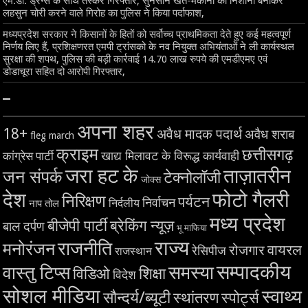
एम.डी. ड्रग्स के साथ तस्कर गिरफ्तार, सुनसान खेत-मकानों को निशाना बनाकर
लहसुन चोरी करने वाले गिरोह का पुलिस ने किया पर्दाफाश,
मध्यप्रदेश सरकार ने किसानों के हितों को सर्वोच्च प्राथमिकता देते हुए कई महत्वपूर्ण
निर्णय लिए हैं, प्रशिक्षणरत एमपी ट्रांसको के नव नियुक्त अभियंताओं ने ली कार्यस्थल
सुरक्षा की शपथ, पुलिस की बड़ी कार्रवाई 14.70 लाख रुपये की एमडीएमए एवं
डोडाचूरा सहित दो आरोपी गिरफ्तार,
–
अपना शहर
18+
अवैध मादक पदार्थ
अवैध शराब
fleg march
क्राइम
छत्तीसगढ़
खाद्य मिलावट के विरूद्ध कार्यवाही
कांग्रेस पार्टी
जरा हट के
ताज़ातरीन
जन संपर्क
टेक्नोलॉजी
जोक्स
देश
फोटो गैलरी
निरिक्षण
पर्यटन
निर्वाचन
निर्दलीय
नाप तोल
मध्य प्रदेश
बीजेपी पार्टी
ब्रेकिंग न्यूज़
बाल दर्पण
भू माफिया
राज्य
राजनीति
मनोरंजन
वायरल
रोजगार
रेसिपीज
राजस्थान
सम्पादकीय
समस्या
वास्तु टिप्स
शिक्षा
विडिओ
विदेश
सोशल मीडिया
स्वाथ्य
सौन्दर्य/ब्यूटी
स्थांतरण
स्पोर्ट्स