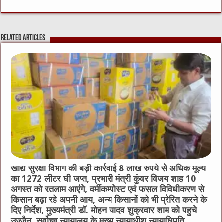
c
it
C
ai
ss
at
e
te
h
l
e
s
Related Articles
b
r
at
n
A
o
g
p
o
er
p
k
खाद्य सुरक्षा विभाग की बड़ी कार्रवाई 8 लाख रुपये से अधिक मूल्य
का 1272 लीटर घी जप्त, प्रभारी मंत्री कुंवर विजय शाह 10
अगस्त को रतलाम आएंगे, वर्मीकम्पोस्ट एवं फसल विविधीकरण से
किसान बढ़ा रहे अपनी आय, अन्य किसानों को भी प्रेरित करने के
दिए निर्देश, मुख्यमंत्री डॉ. मोहन यादव शुक्रवार शाम को पहुचे
उज्जैन, सर्वोच्च न्यायालय के मुख्‍य न्‍यायाधीश न्यायाधिपति