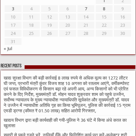
1
2
3
4
5
6
7
8
9
10
11
12
13
14
15
16
17
18
19
20
21
22
23
24
25
26
27
28
29
30
31
« Jul
Recent Posts
खाद्य सुरक्षा विभाग की बड़ी कार्रवाई 8 लाख रुपये से अधिक मूल्य का 1272 लीटर
घी जप्त, प्रभारी मंत्री कुंवर विजय शाह 10 अगस्त को रतलाम आएंगे, वर्मीकम्पोस्ट
एवं फसल विविधीकरण से किसान बढ़ा रहे अपनी आय, अन्य किसानों को भी प्रेरित
करने के दिए निर्देश, मुख्यमंत्री डॉ. मोहन यादव शुक्रवार शाम को पहुचे उज्जैन,
सर्वोच्च न्यायालय के मुख्‍य न्‍यायाधीश न्यायाधिपति सूर्यकांत और मुख्यमंत्री डॉ. यादव
ने उज्जैन में न्यायाधीश अतिथि गृह का किया भूमिपूजन, पुलिस की कार्रवाई 15 ग्राम
एमडी ड्रग्स (कीमत ₹ 01.50 लाख) सहित आरोपी गिरफ्तार,
खाद्यय विभाग द्वारा बड़ी कार्यवाही की गयी-पुलिस ने 36 घंटे में किया अंधे कत्ल का
खुलासा
सवारी से पहले गड्ढे भरें, नालियाँ ढँकें और फिनिशिंग कार्य पूरा करें-कलेक्टर श्री