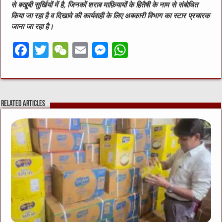
से बखूबी सुर्खियों में है, जिनकों शराब माफ़ियायों के हितैषी के नाम से संबोधित
किया जा रहा है व दिखावे की कार्यवाही के लिए अबकारी विभाग का स्टार प्रचारक
जाना जा रहा है।
F
T
W
E
M
W
a
w
e
m
e
h
c
it
C
ai
ss
at
e
te
h
l
e
s
Related Articles
b
r
at
n
A
o
g
p
o
er
p
k