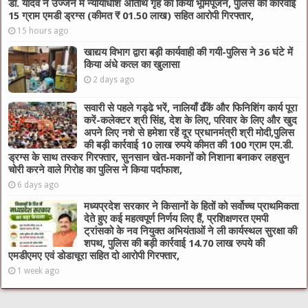
डॉ. यादव ने उज्जैन में न्यायाधीश अतिथि गृह का किया भूमिपूजन, पुलिस की कार्रवाई
15 ग्राम एमडी ड्रग्स (कीमत ₹ 01.50 लाख) सहित आरोपी गिरफ्तार,
15 hours ago
खाद्यय विभाग द्वारा बड़ी कार्यवाही की गयी-पुलिस ने 36 घंटे में
किया अंधे कत्ल का खुलासा
2 days ago
सवारी से पहले गड्ढे भरें, नालियाँ ढँकें और फिनिशिंग कार्य पूरा
करें-कलेक्टर श्री सिंह, देश के लिए, परिवार के लिए और खुद
अपने लिए नशे से हमेशा रहें दूर प्रधानमंत्री श्री मोदी,पुलिस
की बड़ी कार्रवाई 10 लाख रुपये कीमत की 100 ग्राम एम.डी.
ड्रग्स के साथ तस्कर गिरफ्तार, सुनसान खेत-मकानों को निशाना बनाकर लहसुन
चोरी करने वाले गिरोह का पुलिस ने किया पर्दाफाश,
6 days ago
मध्यप्रदेश सरकार ने किसानों के हितों को सर्वोच्च प्राथमिकता
देते हुए कई महत्वपूर्ण निर्णय लिए हैं, प्रशिक्षणरत एमपी
ट्रांसको के नव नियुक्त अभियंताओं ने ली कार्यस्थल सुरक्षा की
शपथ, पुलिस की बड़ी कार्रवाई 14.70 लाख रुपये की
एमडीएमए एवं डोडाचूरा सहित दो आरोपी गिरफ्तार,
1 week ago