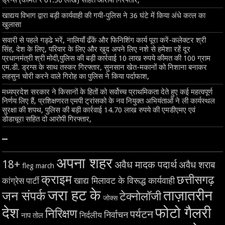
ड्रग्स (कीमत ₹ 01.50 लाख) सहित आरोपी गिरफ्तार,
खाद्यय विभाग द्वारा बड़ी कार्यवाही की गयी-पुलिस ने 36 घंटे में किया अंधे कत्ल का
खुलासा
सवारी से पहले गड्ढे भरें, नालियाँ ढँकें और फिनिशिंग कार्य पूरा करें-कलेक्टर श्री
सिंह, देश के लिए, परिवार के लिए और खुद अपने लिए नशे से हमेशा रहें दूर
प्रधानमंत्री श्री मोदी,पुलिस की बड़ी कार्रवाई 10 लाख रुपये कीमत की 100 ग्राम
एम.डी. ड्रग्स के साथ तस्कर गिरफ्तार, सुनसान खेत-मकानों को निशाना बनाकर
लहसुन चोरी करने वाले गिरोह का पुलिस ने किया पर्दाफाश,
मध्यप्रदेश सरकार ने किसानों के हितों को सर्वोच्च प्राथमिकता देते हुए कई महत्वपूर्ण
निर्णय लिए हैं, प्रशिक्षणरत एमपी ट्रांसको के नव नियुक्त अभियंताओं ने ली कार्यस्थल
सुरक्षा की शपथ, पुलिस की बड़ी कार्रवाई 14.70 लाख रुपये की एमडीएमए एवं
डोडाचूरा सहित दो आरोपी गिरफ्तार,
–
अपना शहर
18+
अवैध मादक पदार्थ
अवैध शराब
fleg march
क्राइम
छत्तीसगढ़
खाद्य मिलावट के विरूद्ध कार्यवाही
कांग्रेस पार्टी
जरा हट के
ताज़ातरीन
जन संपर्क
टेक्नोलॉजी
जोक्स
देश
फोटो गैलरी
निरिक्षण
पर्यटन
निर्वाचन
निर्दलीय
नाप तोल