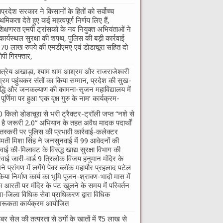
यप्रदेश सरकार ने किसानों के हितों को सर्वोच्च
ाथमिकता देते हुए कई महत्वपूर्ण निर्णय लिए हैं,
शिक्षणरत एमपी ट्रांसको के नव नियुक्त अभियंताओं ने
कार्यस्थल सुरक्षा की शपथ, पुलिस की बड़ी कार्रवाई
70 लाख रुपये की एमडीएमए एवं डोडाचूरा सहित दो
पी गिरफ्तार,
तात्रेय अखाड़ा, श्याम धाम आश्रम और राजराजेश्वरी
रम पहुंचकर संतों का किया सम्मान, प्रदेश की सुख-
द्धि और जनकल्याण की कामना-सृजन महाविद्यालय में
ु पूर्णिमा पर हुआ ‘एक वृक्ष गुरु के नाम’ कार्यक्रम-
 किलो डोडाचूरा से भरी ट्रैक्टर-ट्रॉली जप्त “नशे से
ी है जरूरी 2.0” अभियान के तहत अवैध मादक पदार्थों
तस्करी पर पुलिस की प्रभावी कार्रवाई-कलेक्टर
ीमती मिशा सिंह ने जनसुनवाई में 99 आवेदनों की
वाई की-मिलावट के विरुद्ध खाद्य सुरक्षा विभाग की
्रवाई जारी-वार्ड 9 त्रिलोक विजय हनुमान मंदिर के
ने प्रांगण में लगेंगे पेवर ब्लॉक महापौर प्रहलाद पटेल
किया निर्माण कार्य का भूमि पूजन-श्रावण-भादौ मास में
म आरती पर मंदिर के पट खुलने के समय में परिवर्तन
गा-जिला विधिक सेवा प्राधिकरण द्वारा विधिक
रूकता कार्यक्रम आयोजित
बर सेल की तत्परता से ठगों के खातों में ₹5 लाख से