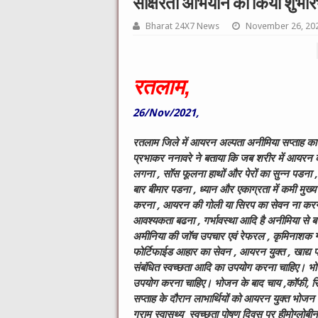
साक्षरता अभियान का किया शुभारं
Bharat 24X7 News
November 26, 20
रतलाम,
26/Nov/2021,
रतलाम जिले में आयरन अल्पता अनीमिया सप्ताह 
प्रभाकर ननावरे ने बताया कि जब शरीर में आयरन क
लगना , सॉस फूलना हाथों और पेरों का सुन्न पडना ,
बार बीमार पडना , ध्यान और एकाग्रता में कमी मु
करना , आयरन की गोली या सिरप का सेवन ना करना ,
आवश्यकता बढना , गर्भावस्था आदि है अनीमिया स
अमीनिया की जॉच उपचार एवं रेफरल , कृमिनाशक ग
फोर्टिफाईड आहार का सेवन , आयरन युक्त , खाद्य प
संबंधित स्वच्छता आदि का उपयोग करना चाहिए। भोज्य 
उपयोग करना चाहिए। भोजन के बाद चाय ,कॉफी, स
सप्ताह के दौरान लाभार्थियों को आयरन युक्त भोज
ग्राम स्वासथ्य स्वच्छता पोषण दिवस पर हीमोग्लो