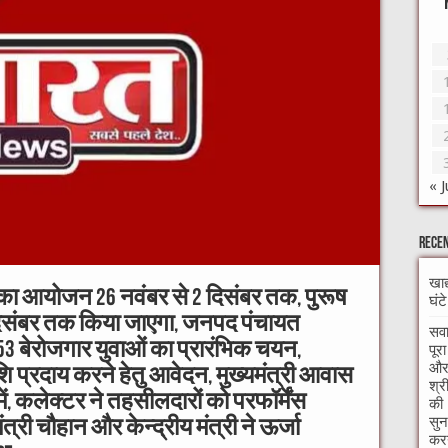
« J
Recen
खाद
ा आयोजन 26 नवंबर से 2 दिसंबर तक, पुरूष
घंट
िसंबर तक किया जाएगा, जनपद पंचायत
सवा
53 बेरोजगार युवाओं का प्रारंभिक चयन,
पूर
और 
ाशि प्रदाय करने हेतु आवेदन, मुख्यमंत्री आवास
श्र
ें, कलेक्टर ने तहसीलदारों को परफॉर्मेंस
की 
सुन
ंत्री चौहान और केन्द्रीय मंत्री ने ऊर्जा
करन