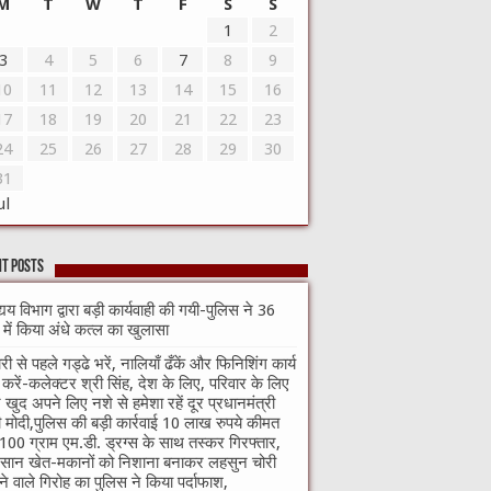
M
T
W
T
F
S
S
1
2
3
4
5
6
7
8
9
10
11
12
13
14
15
16
17
18
19
20
21
22
23
24
25
26
27
28
29
30
31
ul
t Posts
्यय विभाग द्वारा बड़ी कार्यवाही की गयी-पुलिस ने 36
े में किया अंधे कत्ल का खुलासा
री से पहले गड्ढे भरें, नालियाँ ढँकें और फिनिशिंग कार्य
ा करें-कलेक्टर श्री सिंह, देश के लिए, परिवार के लिए
खुद अपने लिए नशे से हमेशा रहें दूर प्रधानमंत्री
ी मोदी,पुलिस की बड़ी कार्रवाई 10 लाख रुपये कीमत
100 ग्राम एम.डी. ड्रग्स के साथ तस्कर गिरफ्तार,
सान खेत-मकानों को निशाना बनाकर लहसुन चोरी
े वाले गिरोह का पुलिस ने किया पर्दाफाश,