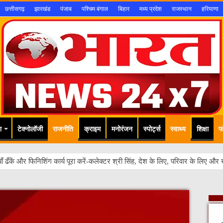
छत्तीसगढ़
झारखंड
पंजाब
पश्चिम बंगाल
बिहार
मध्य प्रदेश
राजस्थान
हरियाणा
श
टेक्नोलॉजी
राजनीति
क्राइम
मनोरंजन
स्पोर्ट्स
स्वाथ्य
शिक्षा
फ
हितों को सर्वोच्च प्र