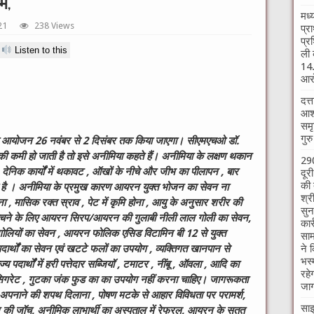
भ,
मध्
21
238 Views
प्र
प्र
Listen to this
ली 
14.
आरो
दत्
आश्
समृ
गुर
का आयोजन 26 नवंबर से 2 दिसंबर तक किया जाएगा। सीएमएचओ डॉ.
ी कमी हो जाती है तो इसे अनीमिया कहते हैं। अनीमिया के लक्षण थकान
290
 देनिक कार्यों में थकावट , ऑखों के नीचे और जीभ का पीलापन , बार
दूर
की 
ख्य है । अनीमिया के प्रमुख कारण आयरन युक्त भोजन का सेवन ना
श्र
 मासिक रक्त स्राव , पेट में कृमि होना , आयु के अनुसार शरीर की
सुन
े बचने के लिए आयरन सिरप/आयरन की गुलाबी नीली लाल गोली का सेवन,
कार
ोलियों का सेवन , आयरन फोलिक एसिड विटामिन बी 12 से युक्त
साम
ने 
दार्थों का सेवन एवं खटटे फलों का उपयोग , व्यक्तिगत खानपान से
भस्
पदार्थों में हरी पत्तेदार सब्जियॉ , टमाटर , नींबू , ऑवला , आदि का
रहे
िगरेट , गुटका जंक फुड का का उपयोग नहीं करना चाहिए। जागरूकता
जाग
न अपनाने की शपथ दिलाना , पोषण मटके से आहार विविधता पर परामर्श,
साइ
बीन की जॉच, अनीमिक लाभार्थी का अस्पताल में रेफरल, आयरन के सतत