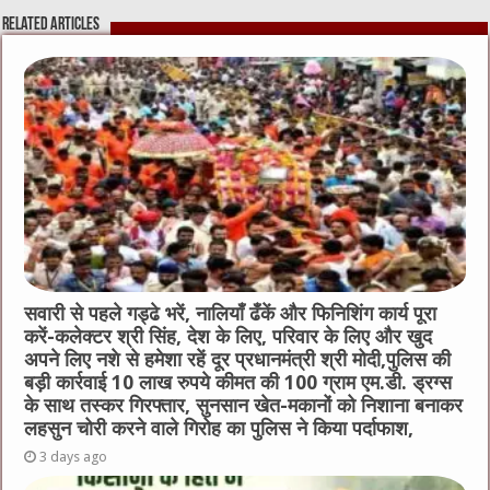
e
te
h
l
e
s
Related Articles
b
r
at
n
A
o
g
p
o
er
p
k
सवारी से पहले गड्ढे भरें, नालियाँ ढँकें और फिनिशिंग कार्य पूरा
करें-कलेक्टर श्री सिंह, देश के लिए, परिवार के लिए और खुद
अपने लिए नशे से हमेशा रहें दूर प्रधानमंत्री श्री मोदी,पुलिस की
बड़ी कार्रवाई 10 लाख रुपये कीमत की 100 ग्राम एम.डी. ड्रग्स
के साथ तस्कर गिरफ्तार, सुनसान खेत-मकानों को निशाना बनाकर
लहसुन चोरी करने वाले गिरोह का पुलिस ने किया पर्दाफाश,
3 days ago