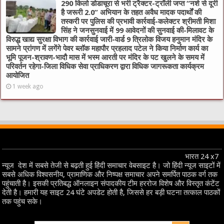
290 किलो डोडाचूरा से भरी ट्रैक्टर-ट्रॉली जप्त “नशे से दूरी
है जरूरी 2.0” अभियान के तहत अवैध मादक पदार्थों की
तस्करी पर पुलिस की प्रभावी कार्रवाई-कलेक्टर श्रीमती मिशा
सिंह ने जनसुनवाई में 99 आवेदनों की सुनवाई की-मिलावट के
विरुद्ध खाद्य सुरक्षा विभाग की कार्रवाई जारी-वार्ड 9 त्रिलोक विजय हनुमान मंदिर के
सामने प्रांगण में लगेंगे पेवर ब्लॉक महापौर प्रहलाद पटेल ने किया निर्माण कार्य का
भूमि पूजन-श्रावण-भादौ मास में भस्म आरती पर मंदिर के पट खुलने के समय में
परिवर्तन रहेगा-जिला विधिक सेवा प्राधिकरण द्वारा विधिक जागरूकता कार्यक्रम
आयोजित
1 week ago
भारत 24 x7
न्यूज देश में सबसे तेजी से बढ़ती हुई हिंदी समाचार वेबसाइट है। जो हिंदी न्यूज साइटों में
सबसे अधिक विश्वसनीय, प्रामाणिक और निष्पक्ष समाचार अपने समर्पित पाठक वर्ग तक
पहुंचाती है। इसकी प्रतिबद्ध ऑनलाइन संपादकीय टीम हररोज विशेष और विस्तृत कंटेंट
देती है। हमारी यह साइट 24 घंटे अपडेट होती है, जिससे हर बड़ी घटना तत्काल पाठकों
तक पहुंच सके।