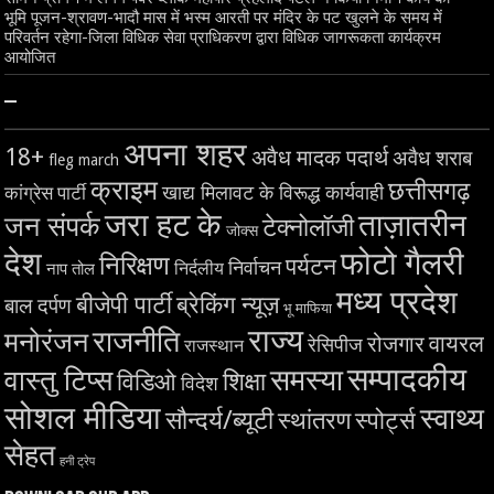
भूमि पूजन-श्रावण-भादौ मास में भस्म आरती पर मंदिर के पट खुलने के समय में
परिवर्तन रहेगा-जिला विधिक सेवा प्राधिकरण द्वारा विधिक जागरूकता कार्यक्रम
आयोजित
–
अपना शहर
18+
अवैध मादक पदार्थ
अवैध शराब
fleg march
क्राइम
छत्तीसगढ़
खाद्य मिलावट के विरूद्ध कार्यवाही
कांग्रेस पार्टी
जरा हट के
ताज़ातरीन
जन संपर्क
टेक्नोलॉजी
जोक्स
देश
फोटो गैलरी
निरिक्षण
पर्यटन
निर्वाचन
निर्दलीय
नाप तोल
मध्य प्रदेश
बीजेपी पार्टी
ब्रेकिंग न्यूज़
बाल दर्पण
भू माफिया
राज्य
राजनीति
मनोरंजन
वायरल
रोजगार
रेसिपीज
राजस्थान
सम्पादकीय
समस्या
वास्तु टिप्स
शिक्षा
विडिओ
विदेश
सोशल मीडिया
स्वाथ्य
सौन्दर्य/ब्यूटी
स्थांतरण
स्पोर्ट्स
सेहत
हनी ट्रेप