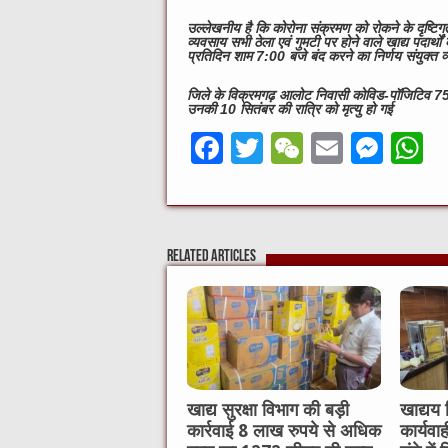
उल्लेखनीय है कि कोरोना संक्रमण को रोकने के दृष्टि
व्यवसाय सभी ठेला एवं गुमटी पर होने वाले खाद्य पदार्
प्रतिदिन शाम 7:00 बजे बंद करने का निर्णय संयुक्त व्या
जिले के विक्रमगढ़ आलोट निवासी कोविड-पॉजिटिव 75 वर्
उनकी 10 सितंबर की रात्रि को मृत्यु हो गई
F
T
W
E
M
a
w
e
m
e
h
c
it
C
ai
ss
a
e
te
h
l
e
s
Related Articles
b
r
at
n
A
o
g
p
o
er
p
k
खाद्य सुरक्षा विभाग की बड़ी
खाद्यय 
कार्रवाई 8 लाख रुपये से अधिक
कार्यवा