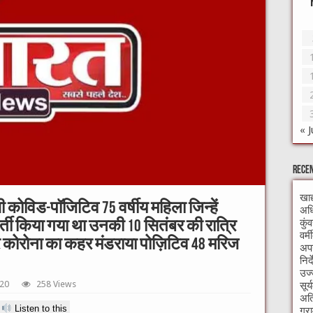
« J
Recen
खाद
कोविड-पॉजिटिव 75 वर्षीय महिला जिन्हें
अधि
कुं
र्ती किया गया था उनकी 10 सितंबर की रात्रि
वर्
िर कोरोना का कहर मंडराया पोज़िटिव 48 मरिज
अपन
निर
उज्
020
258 Views
सूर
अति
Listen to this
ग्र