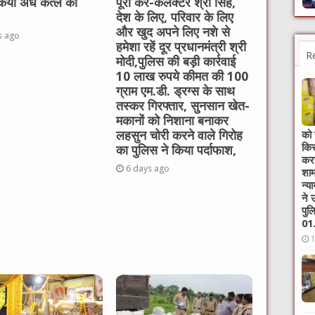
ं किया अंधे कत्ल का
पूरा करें-कलेक्टर श्री सिंह,
देश के लिए, परिवार के लिए
और खुद अपने लिए नशे से
s ago
हमेशा रहें दूर प्रधानमंत्री श्री
R
मोदी,पुलिस की बड़ी कार्रवाई
10 लाख रुपये कीमत की 100
ग्राम एम.डी. ड्रग्स के साथ
तस्कर गिरफ्तार, सुनसान खेत-
मकानों को निशाना बनाकर
को 
लहसुन चोरी करने वाले गिरोह
किस
का पुलिस ने किया पर्दाफाश,
करन
6 days ago
शाम
न्‍
ने 
पुल
01.