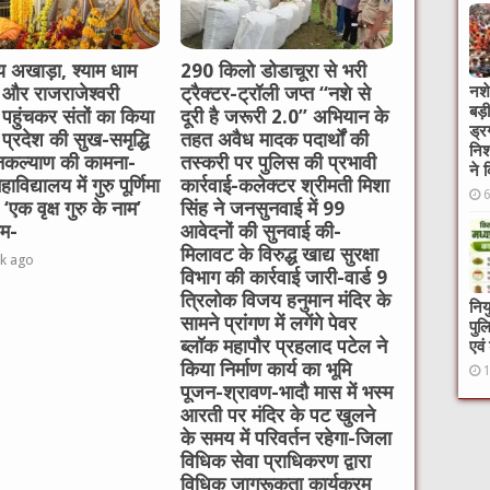
रेय अखाड़ा, श्याम धाम
290 किलो डोडाचूरा से भरी
नशे
और राजराजेश्वरी
ट्रैक्टर-ट्रॉली जप्त “नशे से
बड़
पहुंचकर संतों का किया
दूरी है जरूरी 2.0” अभियान के
ड्र
 प्रदेश की सुख-समृद्धि
तहत अवैध मादक पदार्थों की
निश
कल्याण की कामना-
तस्करी पर पुलिस की प्रभावी
ने 
विद्यालय में गुरु पूर्णिमा
कार्रवाई-कलेक्टर श्रीमती मिशा
‘एक वृक्ष गुरु के नाम’
सिंह ने जनसुनवाई में 99
रम-
आवेदनों की सुनवाई की-
मिलावट के विरुद्ध खाद्य सुरक्षा
k ago
विभाग की कार्रवाई जारी-वार्ड 9
त्रिलोक विजय हनुमान मंदिर के
निय
सामने प्रांगण में लगेंगे पेवर
पुल
ब्लॉक महापौर प्रहलाद पटेल ने
एवं
किया निर्माण कार्य का भूमि
पूजन-श्रावण-भादौ मास में भस्म
आरती पर मंदिर के पट खुलने
के समय में परिवर्तन रहेगा-जिला
विधिक सेवा प्राधिकरण द्वारा
विधिक जागरूकता कार्यक्रम