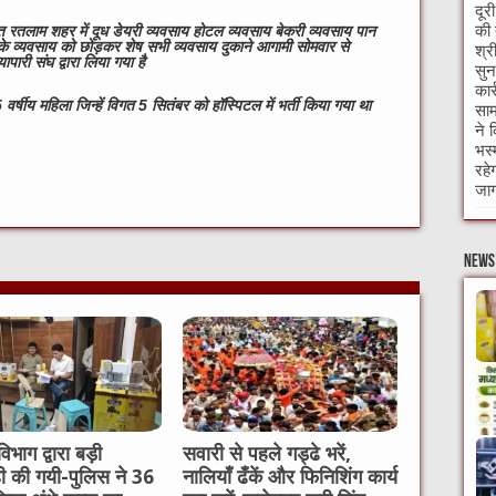
दूर
की 
गत रतलाम शहर में दूध डेयरी व्यवसाय होटल व्यवसाय बेकरी व्यवसाय पान
थों के व्यवसाय को छोड़कर शेष सभी व्यवसाय दुकाने आगामी सोमवार से
श्र
पारी संघ द्वारा लिया गया है
सुन
कार
षीय महिला जिन्हें विगत 5 सितंबर को हॉस्पिटल में भर्ती किया गया था
साम
ने 
भस्
W
रहे
जाग
t
News 
विभाग द्वारा बड़ी
सवारी से पहले गड्ढे भरें,
ही की गयी-पुलिस ने 36
नालियाँ ढँकें और फिनिशिंग कार्य