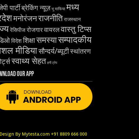
मध्य
ेपी पार्टी
ब्रेकिंग न्यूज़
भू माफिया
रदेश
राजनीति
मनोरंजन
राजस्थान
ज्य
वास्तु टिप्स
वायरल
रोजगार
रेसिपीज
सम्पादकीय
समस्या
शिक्षा
डिओ
विदेश
ोशल मीडिया
सौन्दर्य/ब्यूटी
स्थांतरण
स्वाथ्य सेहत
ोर्ट्स
हनी ट्रेप
wnload Our App
Design By Mytesta.com +91 8809 666 000