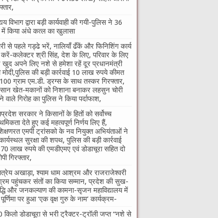
फ्तार,
्यय विभाग द्वारा बड़ी कार्यवाही की गयी-पुलिस ने 36
े में किया अंधे कत्ल का खुलासा
री से पहले गड्ढे भरें, नालियाँ ढँकें और फिनिशिंग कार्य
ा करें-कलेक्टर श्री सिंह, देश के लिए, परिवार के लिए
खुद अपने लिए नशे से हमेशा रहें दूर प्रधानमंत्री
ी मोदी,पुलिस की बड़ी कार्रवाई 10 लाख रुपये कीमत
100 ग्राम एम.डी. ड्रग्स के साथ तस्कर गिरफ्तार,
सान खेत-मकानों को निशाना बनाकर लहसुन चोरी
े वाले गिरोह का पुलिस ने किया पर्दाफाश,
यप्रदेश सरकार ने किसानों के हितों को सर्वोच्च
ाथमिकता देते हुए कई महत्वपूर्ण निर्णय लिए हैं,
शिक्षणरत एमपी ट्रांसको के नव नियुक्त अभियंताओं ने
कार्यस्थल सुरक्षा की शपथ, पुलिस की बड़ी कार्रवाई
70 लाख रुपये की एमडीएमए एवं डोडाचूरा सहित दो
पी गिरफ्तार,
तात्रेय अखाड़ा, श्याम धाम आश्रम और राजराजेश्वरी
रम पहुंचकर संतों का किया सम्मान, प्रदेश की सुख-
द्धि और जनकल्याण की कामना-सृजन महाविद्यालय में
ु पूर्णिमा पर हुआ ‘एक वृक्ष गुरु के नाम’ कार्यक्रम-
 किलो डोडाचूरा से भरी ट्रैक्टर-ट्रॉली जप्त “नशे से