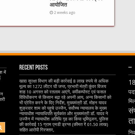
आयोजित
2 weeks ago
Recent Posts
–
 में
ई
खाद्य सुरक्षा विभाग की बड़ी कार्रवाई 8 लाख रुपये से अधिक
1
मूल्य का 1272 लीटर घी जप्त, प्रभारी मंत्री कुंवर विजय
पदा
शाह 10 अगस्त को रतलाम आएंगे, वर्मीकम्पोस्ट एवं फसल
इन
विविधीकरण से किसान बढ़ा रहे अपनी आय, अन्य किसानों को
ारी
मिल
भी प्रेरित करने के दिए निर्देश, मुख्यमंत्री डॉ. मोहन यादव
शुक्रवार शाम को पहुचे उज्जैन, सर्वोच्च न्यायालय के मुख्‍य
सं
न्‍यायाधीश न्यायाधिपति सूर्यकांत और मुख्यमंत्री डॉ. यादव ने
ता
उज्जैन में न्यायाधीश अतिथि गृह का किया भूमिपूजन, पुलिस
की कार्रवाई 15 ग्राम एमडी ड्रग्स (कीमत ₹ 01.50 लाख)
सहित आरोपी गिरफ्तार,
निर