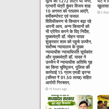
मूल्य का 1272 लीटर घी जप्त,
घंटे मे
प्रभारी मंत्री कुंवर विजय शाह
खुलासा
10 अगस्त को रतलाम आएंगे,
2 day
वर्मीकम्पोस्ट एवं फसल
विविधीकरण से किसान बढ़ा रहे
अपनी आय, अन्य किसानों को
भी प्रेरित करने के दिए निर्देश,
मुख्यमंत्री डॉ. मोहन यादव
शुक्रवार शाम को पहुचे उज्जैन,
सर्वोच्च न्यायालय के मुख्‍य
न्‍यायाधीश न्यायाधिपति सूर्यकांत
और मुख्यमंत्री डॉ. यादव ने
उज्जैन में न्यायाधीश अतिथि गृह
का किया भूमिपूजन, पुलिस की
कार्रवाई 15 ग्राम एमडी ड्रग्स
(कीमत ₹ 01.50 लाख) सहित
आरोपी गिरफ्तार,
15 hours ago