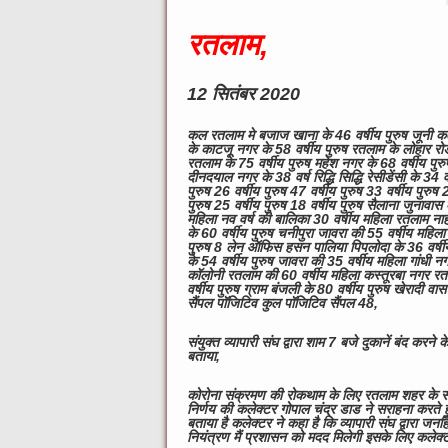
रतलाम,
12 सितंबर 2020
कल रतलाम मे बजाज खाना के 46 वर्षीय पुरुष जूनी कला
के काटजू नगर के 58 वर्षीय पुरुष रतलाम के लोहार रो
रतलाम के 75 वर्षीय पुरुष महेश नगर के 68 वर्षीय पुरुष
दीनदयाल नगर के 38 वर्ष रिद्धि सिद्धि रेसीडेंसी के 34 व
पुरुष 26 वर्षीय पुरुष 47 वर्षीय पुरुष 33 वर्षीय पुरुष 
पुरुष 25 वर्षीय पुरुष 18 वर्षीय पुरुष सैलाना जुनावास
महिला नव वर्ष की बालिका 30 वर्षीय महिला रतलाम नाहरपु
के 60 वर्षीय पुरुष चनीपुरा जावरा की 55 वर्षीय महिल
पुरुष 8 लेन ऑफिस हसन पालिया पिपलोदा के 36 वर्षीय 
के 54 वर्षीय पुरुष जावरा की 35 वर्षीय महिला गांधी 
कॉलोनी रतलाम की 60 वर्षीय महिला कस्तूरबा नगर रतल
वर्षीय पुरुष ग्राम बंजली के 80 वर्षीय पुरुष खेरादी 
सैंपल पॉजिटिव कुल पॉजिटिव सैंपल 48,
संयुक्त व्यापारी संघ द्वारा शाम 7 बजे दुकानें बंद कर
बताया,
कोरोना संक्रमण की रोकथाम के लिए रतलाम शहर के संयुक्त
निर्णय की कलेक्टर गोपाल चंद्र डाड ने सराहना करते हु
बताया है कलेक्टर ने कहा है कि व्यापारी संघ द्वारा जनह
नियंत्रण मैं प्रशासन को मदद मिलेगी इसके लिए कलेक्टर