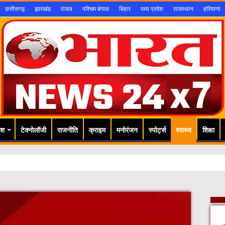
छत्तीसगढ़
झारखंड
पंजाब
पश्चिम बंगाल
बिहार
मध्य प्रदेश
राजस्थान
हरियाणा
ेश
टेक्नोलॉजी
राजनीति
क्राइम
मनोरंजन
स्पोर्ट्स
स्वाथ्य
शिक्षा