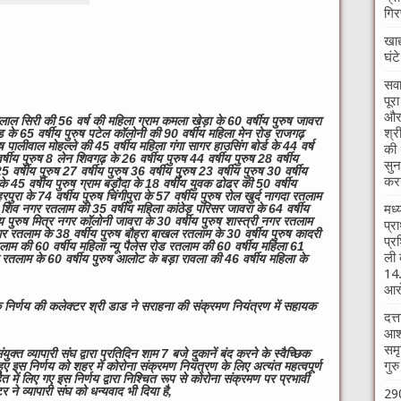
गिर
खाद
घंट
सवा
पूर
और 
ल सिरी की 56 वर्ष की महिला ग्राम कमला खेड़ा के 60 वर्षीय पुरुष जावरा
श्र
ड के 65 वर्षीय पुरुष पटेल कॉलोनी की 90 वर्षीय महिला मेन रोड राजगढ़
 पालीवाल मोहल्ले की 45 वर्षीय महिला गंगा सागर हाउसिंग बोर्ड के 44 वर्ष
की 
र्षीय पुरुष 8 लेन शिवगढ़ के 26 वर्षीय पुरुष 44 वर्षीय पुरुष 28 वर्षीय
सुन
25 वर्षीय पुरुष 27 वर्षीय पुरुष 36 वर्षीय पुरुष 23 वर्षीय पुरुष 30 वर्षीय
करन
 के 45 वर्षीय पुरुष ग्राम बड़ौदा के 18 वर्षीय युवक ढोढर की 50 वर्षीय
रा के 74 वर्षीय पुरुष चिंगीपुरा के 57 वर्षीय पुरुष रोल खुर्द नागदा रतलाम
मध्
ा शिव नगर रतलाम की 35 वर्षीय महिला कांठेड़ परिसर जावरा के 64 वर्षीय
पुरुष मित्र नगर कॉलोनी जावरा के 30 वर्षीय पुरुष शास्त्री नगर रतलाम
प्र
नगर रतलाम के 38 वर्षीय पुरुष बौहरा बाखल रतलाम के 30 वर्षीय पुरुष कादरी
प्र
ाम की 60 वर्षीय महिला न्यू पैलेस रोड रतलाम की 60 वर्षीय महिला 61
ली 
वास रतलाम के 60 वर्षीय पुरुष आलोट के बड़ा रावला की 46 वर्षीय महिला के
14.
आरो
ने के निर्णय की कलेक्टर श्री डाड ने सराहना की संक्रमण नियंत्रण में सहायक
दत्
आश्
समृ
 व्यापारी संघ द्वारा प्रतिदिन शाम 7 बजे दुकानें बंद करने के स्वैच्छिक
गुर
ए इस निर्णय को शहर में कोरोना संक्रमण नियंत्रण के लिए अत्यंत महत्वपूर्ण
ित में लिए गए इस निर्णय द्वारा निश्चित रूप से कोरोना संक्रमण पर प्रभावी
 ने व्यापारी संघ को धन्यवाद भी दिया है,
290