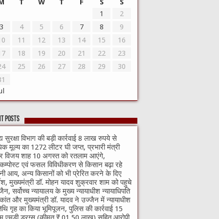
M
T
W
T
F
S
S
1
2
3
4
5
6
7
8
9
10
11
12
13
14
15
16
17
18
19
20
21
22
23
24
25
26
27
28
29
30
31
ul
t Posts
्य सुरक्षा विभाग की बड़ी कार्रवाई 8 लाख रुपये से
क मूल्य का 1272 लीटर घी जप्त, प्रभारी मंत्री
वर विजय शाह 10 अगस्त को रतलाम आएंगे,
मीकम्पोस्ट एवं फसल विविधीकरण से किसान बढ़ा रहे
ी आय, अन्य किसानों को भी प्रेरित करने के दिए
्देश, मुख्यमंत्री डॉ. मोहन यादव शुक्रवार शाम को पहुचे
जैन, सर्वोच्च न्यायालय के मुख्‍य न्‍यायाधीश न्यायाधिपति
्यकांत और मुख्यमंत्री डॉ. यादव ने उज्जैन में न्यायाधीश
थि गृह का किया भूमिपूजन, पुलिस की कार्रवाई 15
ाम एमडी ड्रग्स (कीमत ₹ 01.50 लाख) सहित आरोपी