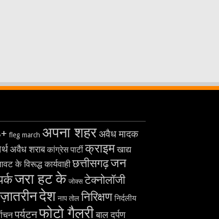
अपना शहर
8+
अवैध मादक
fleg march
क्राइम
र्थ
अवैध शराब
खाद्य
कांग्रेस पार्टी
जन
छत्तीसगढ़
ावट के विरूद्ध कार्यवाही
जरा हट के
पर्क
टेक्नोलॉजी
जोक्स
देश
ज़ातरीन
निरिक्षण
निर्दलीय
नाप तोल
फोटो गैलरी
पर्यटन
बाल दर्पण
्वाचन