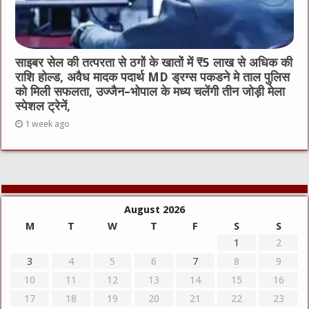
साइबर सेल की तत्परता से ठगों के खातों में ₹5 लाख से अधिक की
राशि होल्ड, अवैध मादक पदार्थ MD ड्रग्स पकडने मे ताल पुलिस
को मिली सफलता, उज्जैन–भोपाल के मध्य चलेंगी तीन जोड़ी मेला
स्पेशल ट्रेनें,
1 week ago
August 2026
M
T
W
T
F
S
S
1
2
3
4
5
6
7
8
9
10
11
12
13
14
15
16
17
18
19
20
21
22
23