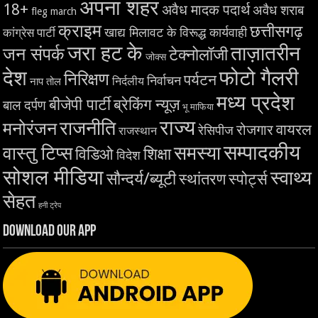
अपना शहर
18+
अवैध मादक पदार्थ
अवैध शराब
fleg march
क्राइम
छत्तीसगढ़
खाद्य मिलावट के विरूद्ध कार्यवाही
कांग्रेस पार्टी
जरा हट के
ताज़ातरीन
जन संपर्क
टेक्नोलॉजी
जोक्स
देश
फोटो गैलरी
निरिक्षण
पर्यटन
निर्वाचन
निर्दलीय
नाप तोल
मध्य प्रदेश
बीजेपी पार्टी
ब्रेकिंग न्यूज़
बाल दर्पण
भू माफिया
राज्य
राजनीति
मनोरंजन
वायरल
रोजगार
रेसिपीज
राजस्थान
सम्पादकीय
समस्या
वास्तु टिप्स
शिक्षा
विडिओ
विदेश
सोशल मीडिया
स्वाथ्य
सौन्दर्य/ब्यूटी
स्थांतरण
स्पोर्ट्स
सेहत
हनी ट्रेप
Download Our App