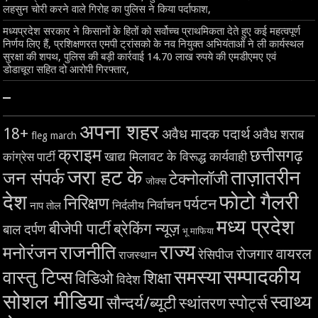
लहसुन चोरी करने वाले गिरोह का पुलिस ने किया पर्दाफाश,
मध्यप्रदेश सरकार ने किसानों के हितों को सर्वोच्च प्राथमिकता देते हुए कई महत्वपूर्ण
निर्णय लिए हैं, प्रशिक्षणरत एमपी ट्रांसको के नव नियुक्त अभियंताओं ने ली कार्यस्थल
सुरक्षा की शपथ, पुलिस की बड़ी कार्रवाई 14.70 लाख रुपये की एमडीएमए एवं
डोडाचूरा सहित दो आरोपी गिरफ्तार,
–
अपना शहर
18+
अवैध मादक पदार्थ
अवैध शराब
fleg march
क्राइम
छत्तीसगढ़
खाद्य मिलावट के विरूद्ध कार्यवाही
कांग्रेस पार्टी
जरा हट के
ताज़ातरीन
जन संपर्क
टेक्नोलॉजी
जोक्स
देश
फोटो गैलरी
निरिक्षण
पर्यटन
निर्वाचन
निर्दलीय
नाप तोल
मध्य प्रदेश
बीजेपी पार्टी
ब्रेकिंग न्यूज़
बाल दर्पण
भू माफिया
राज्य
राजनीति
मनोरंजन
वायरल
रोजगार
रेसिपीज
राजस्थान
सम्पादकीय
समस्या
वास्तु टिप्स
शिक्षा
विडिओ
विदेश
सोशल मीडिया
स्वाथ्य
सौन्दर्य/ब्यूटी
स्थांतरण
स्पोर्ट्स