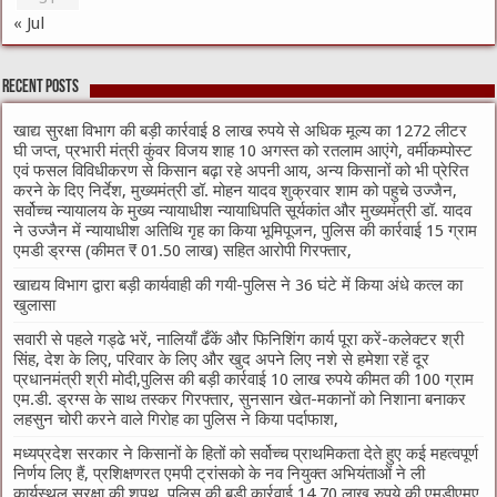
« Jul
Recent Posts
खाद्य सुरक्षा विभाग की बड़ी कार्रवाई 8 लाख रुपये से अधिक मूल्य का 1272 लीटर
घी जप्त, प्रभारी मंत्री कुंवर विजय शाह 10 अगस्त को रतलाम आएंगे, वर्मीकम्पोस्ट
एवं फसल विविधीकरण से किसान बढ़ा रहे अपनी आय, अन्य किसानों को भी प्रेरित
करने के दिए निर्देश, मुख्यमंत्री डॉ. मोहन यादव शुक्रवार शाम को पहुचे उज्जैन,
सर्वोच्च न्यायालय के मुख्‍य न्‍यायाधीश न्यायाधिपति सूर्यकांत और मुख्यमंत्री डॉ. यादव
ने उज्जैन में न्यायाधीश अतिथि गृह का किया भूमिपूजन, पुलिस की कार्रवाई 15 ग्राम
एमडी ड्रग्स (कीमत ₹ 01.50 लाख) सहित आरोपी गिरफ्तार,
खाद्यय विभाग द्वारा बड़ी कार्यवाही की गयी-पुलिस ने 36 घंटे में किया अंधे कत्ल का
खुलासा
सवारी से पहले गड्ढे भरें, नालियाँ ढँकें और फिनिशिंग कार्य पूरा करें-कलेक्टर श्री
सिंह, देश के लिए, परिवार के लिए और खुद अपने लिए नशे से हमेशा रहें दूर
प्रधानमंत्री श्री मोदी,पुलिस की बड़ी कार्रवाई 10 लाख रुपये कीमत की 100 ग्राम
एम.डी. ड्रग्स के साथ तस्कर गिरफ्तार, सुनसान खेत-मकानों को निशाना बनाकर
लहसुन चोरी करने वाले गिरोह का पुलिस ने किया पर्दाफाश,
मध्यप्रदेश सरकार ने किसानों के हितों को सर्वोच्च प्राथमिकता देते हुए कई महत्वपूर्ण
निर्णय लिए हैं, प्रशिक्षणरत एमपी ट्रांसको के नव नियुक्त अभियंताओं ने ली
कार्यस्थल सुरक्षा की शपथ, पुलिस की बड़ी कार्रवाई 14.70 लाख रुपये की एमडीएमए