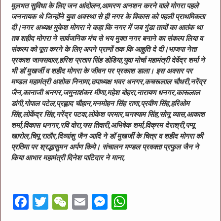
मूलभत सुविधा के लिए जन आंदोलन,आमरण अनशन करने वाले मोगरा पहले
जननायक थे जिन्होंने युवा अवस्था से ही नगर के विकास को पहली प्राथमिकता
दी।नगर अध्यक्ष मुकेश मोगरा ने कहा कि नगर में जब गुंडा तत्वों का आतंक था
तब शहीद मोगरा ने सार्वजनिक मंच से भय मुक्त नगर बनाने का संकल्प लिया व
संकल्प को पूरा करने के लिए अपने प्राणों तक कि आहुति दे दी।भाजपा नेता
प्रकाश जायसवाल,हरिश प्रताप सिंह डोडिया,युवा मोर्चा महामंत्री देवेंद्र शर्मा ने
भी डॉ मुखर्जी व शहीद मोगरा के जीवन पर प्रकाश डाला। इस अवसर पर
मण्डल महामंत्री अशोक निनामा,उपाध्यक्ष भवर धनगर,कचरूलाल चौधरी,नरेंद्र
जैन,कानाजी धनगर,जमुनाशंकर मीणा,महेश बोहरा,नारायण धनगर,कारूलाल
डांगी,गोपाल पटेल,प्रह्लाद चौहान,मनमोहन सिंह राणा,प्रवीण सिंह,हरिओम
सिंह,लोकेंद्र सिंह,नरेंद्र पटवा,लोकेश परमार,घनश्याम सिंह,सोनू व्यास,आकाश
शर्मा,विकास धनगर,रवि वोरा,यस तिवारी,अभिषेक शर्मा,विक्रम देराश्री,पप्पू
खारोल,चिपू राठौर,दिव्यांशु जैन आदि ने डॉ मुखर्जी के चित्र व शहीद मोगरा की
प्रतिमा पर श्रद्धासुमन अर्पण किये। संचालन मण्डल प्रवक्ता प्रफुल जैन ने
किया आभार महामंत्री दिनेश पाटिदार ने माना,
F
T
W
E
M
W
a
w
e
m
e
h