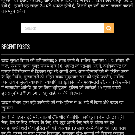
पहुंचाती है। इसकी प्रतिबद्ध ऑनलाइन संपादकीय टीम हररोज विशेष और विस्तृत कंटेंट
देती है। हमारी यह साइट 24 घंटे अपडेट होती है, जिससे हर बड़ी घटना तत्काल पाठकों
तक पहुंच सके।
Recent Posts
खाद्य सुरक्षा विभाग की बड़ी कार्रवाई 8 लाख रुपये से अधिक मूल्य का 1272 लीटर घी
जप्त, प्रभारी मंत्री कुंवर विजय शाह 10 अगस्त को रतलाम आएंगे, वर्मीकम्पोस्ट एवं
फसल विविधीकरण से किसान बढ़ा रहे अपनी आय, अन्य किसानों को भी प्रेरित करने
के दिए निर्देश, मुख्यमंत्री डॉ. मोहन यादव शुक्रवार शाम को पहुचे उज्जैन, सर्वोच्च
न्यायालय के मुख्‍य न्‍यायाधीश न्यायाधिपति सूर्यकांत और मुख्यमंत्री डॉ. यादव ने उज्जैन
में न्यायाधीश अतिथि गृह का किया भूमिपूजन, पुलिस की कार्रवाई 15 ग्राम एमडी
ड्रग्स (कीमत ₹ 01.50 लाख) सहित आरोपी गिरफ्तार,
खाद्यय विभाग द्वारा बड़ी कार्यवाही की गयी-पुलिस ने 36 घंटे में किया अंधे कत्ल का
खुलासा
सवारी से पहले गड्ढे भरें, नालियाँ ढँकें और फिनिशिंग कार्य पूरा करें-कलेक्टर श्री
सिंह, देश के लिए, परिवार के लिए और खुद अपने लिए नशे से हमेशा रहें दूर
प्रधानमंत्री श्री मोदी,पुलिस की बड़ी कार्रवाई 10 लाख रुपये कीमत की 100 ग्राम
एम.डी. ड्रग्स के साथ तस्कर गिरफ्तार, सुनसान खेत-मकानों को निशाना बनाकर