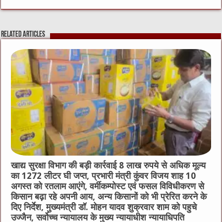
c
it
C
ai
ss
at
e
te
h
l
e
s
Related Articles
b
r
at
n
A
o
g
p
o
er
p
k
खाद्य सुरक्षा विभाग की बड़ी कार्रवाई 8 लाख रुपये से अधिक मूल्य
का 1272 लीटर घी जप्त, प्रभारी मंत्री कुंवर विजय शाह 10
अगस्त को रतलाम आएंगे, वर्मीकम्पोस्ट एवं फसल विविधीकरण से
किसान बढ़ा रहे अपनी आय, अन्य किसानों को भी प्रेरित करने के
दिए निर्देश, मुख्यमंत्री डॉ. मोहन यादव शुक्रवार शाम को पहुचे
उज्जैन, सर्वोच्च न्यायालय के मुख्‍य न्‍यायाधीश न्यायाधिपति