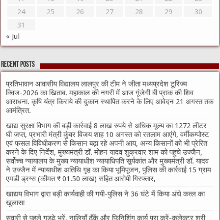
24
25
26
27
28
29
30
31
« Jul
Recent Posts
प्रतिभावान आवासीय विद्यालय लालपुर की टीम ने जीता मध्यप्रदेश टूरिज्म
क्विज-2026 का खिताब. महाकाल की नगरी में आज गूंजेगी बी प्राक की शिव
आराधना. कृषि यंत्र किराये की दुकान स्थापित करने के लिए आवेदन 21 अगस्त तक
आमंत्रित.
खाद्य सुरक्षा विभाग की बड़ी कार्रवाई 8 लाख रुपये से अधिक मूल्य का 1272 लीटर
घी जप्त, प्रभारी मंत्री कुंवर विजय शाह 10 अगस्त को रतलाम आएंगे, वर्मीकम्पोस्ट
एवं फसल विविधीकरण से किसान बढ़ा रहे अपनी आय, अन्य किसानों को भी प्रेरित
करने के दिए निर्देश, मुख्यमंत्री डॉ. मोहन यादव शुक्रवार शाम को पहुचे उज्जैन,
सर्वोच्च न्यायालय के मुख्‍य न्‍यायाधीश न्यायाधिपति सूर्यकांत और मुख्यमंत्री डॉ. यादव
ने उज्जैन में न्यायाधीश अतिथि गृह का किया भूमिपूजन, पुलिस की कार्रवाई 15 ग्राम
एमडी ड्रग्स (कीमत ₹ 01.50 लाख) सहित आरोपी गिरफ्तार,
खाद्यय विभाग द्वारा बड़ी कार्यवाही की गयी-पुलिस ने 36 घंटे में किया अंधे कत्ल का
खुलासा
सवारी से पहले गड्ढे भरें, नालियाँ ढँकें और फिनिशिंग कार्य पूरा करें-कलेक्टर श्री