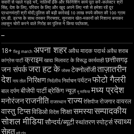
सवारी से पहले गड्ढे भरें, नालियाँ ढँकें और फिनिशिंग कार्य पूरा करें-कलेक्टर श्री
सिंह, देश के लिए, परिवार के लिए और खुद अपने लिए नशे से हमेशा रहें दूर
प्रधानमंत्री श्री मोदी,पुलिस की बड़ी कार्रवाई 10 लाख रुपये कीमत की 100 ग्राम
एम.डी. ड्रग्स के साथ तस्कर गिरफ्तार, सुनसान खेत-मकानों को निशाना बनाकर
लहसुन चोरी करने वाले गिरोह का पुलिस ने किया पर्दाफाश,
–
अपना शहर
18+
अवैध मादक पदार्थ
अवैध शराब
fleg march
क्राइम
छत्तीसगढ़
खाद्य मिलावट के विरूद्ध कार्यवाही
कांग्रेस पार्टी
जरा हट के
ताज़ातरीन
जन संपर्क
टेक्नोलॉजी
जोक्स
देश
फोटो गैलरी
निरिक्षण
पर्यटन
निर्वाचन
निर्दलीय
नाप तोल
मध्य प्रदेश
बीजेपी पार्टी
ब्रेकिंग न्यूज़
बाल दर्पण
भू माफिया
राज्य
राजनीति
मनोरंजन
वायरल
रोजगार
रेसिपीज
राजस्थान
सम्पादकीय
समस्या
वास्तु टिप्स
शिक्षा
विडिओ
विदेश
सोशल मीडिया
स्वाथ्य
सौन्दर्य/ब्यूटी
स्थांतरण
स्पोर्ट्स
सेहत
हनी ट्रेप