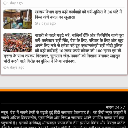
1 day ago
खाद्यय विभाग द्वारा बड़ी कार्यवाही की गयी-पुलिस ने 36 घंटे में
किया अंधे कत्ल का खुलासा
2 days ago
सवारी से पहले गड्ढे भरें, नालियाँ ढँकें और फिनिशिंग कार्य पूरा
करें-कलेक्टर श्री सिंह, देश के लिए, परिवार के लिए और खुद
अपने लिए नशे से हमेशा रहें दूर प्रधानमंत्री श्री मोदी,पुलिस
की बड़ी कार्रवाई 10 लाख रुपये कीमत की 100 ग्राम एम.डी.
ड्रग्स के साथ तस्कर गिरफ्तार, सुनसान खेत-मकानों को निशाना बनाकर लहसुन
चोरी करने वाले गिरोह का पुलिस ने किया पर्दाफाश,
6 days ago
भारत 24 x7
न्यूज देश में सबसे तेजी से बढ़ती हुई हिंदी समाचार वेबसाइट है। जो हिंदी न्यूज साइटों में
सबसे अधिक विश्वसनीय, प्रामाणिक और निष्पक्ष समाचार अपने समर्पित पाठक वर्ग तक
पहुंचाती है। इसकी प्रतिबद्ध ऑनलाइन संपादकीय टीम हररोज विशेष और विस्तृत कंटेंट
देती है। हमारी यह साइट 24 घंटे अपडेट होती है, जिससे हर बड़ी घटना तत्काल पाठकों