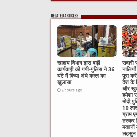
c
it
C
ai
ss
a
e
te
h
l
e
s
Related Articles
b
r
at
n
A
o
g
p
o
er
p
k
खाद्यय विभाग द्वारा बड़ी
सवारी स
कार्यवाही की गयी-पुलिस ने 36
नालियाँ
घंटे में किया अंधे कत्ल का
पूरा कर
खुलासा
देश के 
और खुद
2 hours ago
हमेशा रह
मोदी,पु
10 लाख
ग्राम ए
तस्कर 
मकानों
लहसुन 