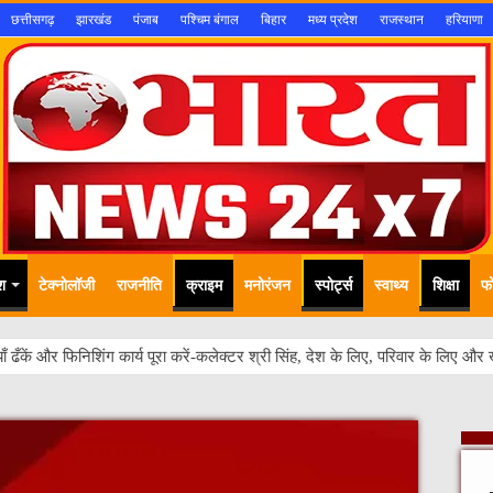
छत्तीसगढ़
झारखंड
पंजाब
पश्चिम बंगाल
बिहार
मध्य प्रदेश
राजस्थान
हरियाणा
श
टेक्नोलॉजी
राजनीति
क्राइम
मनोरंजन
स्पोर्ट्स
स्वाथ्य
शिक्षा
फ
े हितों को स