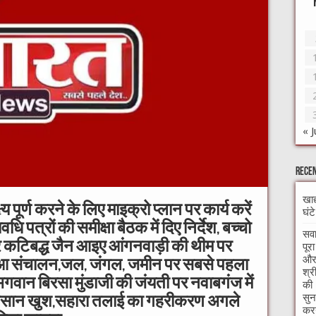
« J
Recen
खाद
 पूर्ण करने के लिए माइक्रो प्लान पर कार्य करें
घंट
ि पत्रों की समीक्षा बैठक में दिए निर्देश, बच्चो
सवा
र कटिबद्ध जैन आइए आंगनवाड़ी की थीम पर
पूर
और 
ू हुआ संचालन,जल, जंगल, जमीन पर सबसे पहला
श्र
गवान बिरसा मुंडाजी की जंयती पर नवाबगंज में
की 
सुन
किसान खुश,सहारा तलाई का गहरीकरण अगले
करन