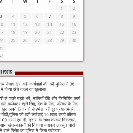
M
T
W
T
F
S
S
1
2
3
4
5
6
7
8
9
10
11
12
13
14
15
16
17
18
19
20
21
22
23
24
25
26
27
28
29
30
31
ul
t Posts
्यय विभाग द्वारा बड़ी कार्यवाही की गयी-पुलिस ने 36
े में किया अंधे कत्ल का खुलासा
री से पहले गड्ढे भरें, नालियाँ ढँकें और फिनिशिंग कार्य
ा करें-कलेक्टर श्री सिंह, देश के लिए, परिवार के लिए
खुद अपने लिए नशे से हमेशा रहें दूर प्रधानमंत्री
ी मोदी,पुलिस की बड़ी कार्रवाई 10 लाख रुपये कीमत
100 ग्राम एम.डी. ड्रग्स के साथ तस्कर गिरफ्तार,
सान खेत-मकानों को निशाना बनाकर लहसुन चोरी
े वाले गिरोह का पुलिस ने किया पर्दाफाश,