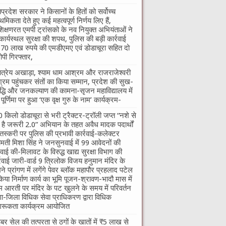
यप्रदेश सरकार ने किसानों के हितों को सर्वोच्च
ाथमिकता देते हुए कई महत्वपूर्ण निर्णय लिए हैं,
शिक्षणरत एमपी ट्रांसको के नव नियुक्त अभियंताओं ने
कार्यस्थल सुरक्षा की शपथ, पुलिस की बड़ी कार्रवाई
70 लाख रुपये की एमडीएमए एवं डोडाचूरा सहित दो
पी गिरफ्तार,
तात्रेय अखाड़ा, श्याम धाम आश्रम और राजराजेश्वरी
रम पहुंचकर संतों का किया सम्मान, प्रदेश की सुख-
द्धि और जनकल्याण की कामना-सृजन महाविद्यालय में
ु पूर्णिमा पर हुआ ‘एक वृक्ष गुरु के नाम’ कार्यक्रम-
 किलो डोडाचूरा से भरी ट्रैक्टर-ट्रॉली जप्त “नशे से
ी है जरूरी 2.0” अभियान के तहत अवैध मादक पदार्थों
तस्करी पर पुलिस की प्रभावी कार्रवाई-कलेक्टर
ीमती मिशा सिंह ने जनसुनवाई में 99 आवेदनों की
वाई की-मिलावट के विरुद्ध खाद्य सुरक्षा विभाग की
्रवाई जारी-वार्ड 9 त्रिलोक विजय हनुमान मंदिर के
ने प्रांगण में लगेंगे पेवर ब्लॉक महापौर प्रहलाद पटेल
किया निर्माण कार्य का भूमि पूजन-श्रावण-भादौ मास में
म आरती पर मंदिर के पट खुलने के समय में परिवर्तन
गा-जिला विधिक सेवा प्राधिकरण द्वारा विधिक
रूकता कार्यक्रम आयोजित
बर सेल की तत्परता से ठगों के खातों में ₹5 लाख से