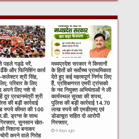
t
े पहले गड्ढे भरें,
मध्यप्रदेश सरकार ने किसानों
 ढँकें और फिनिशिंग कार्य
के हितों को सर्वोच्च प्राथमिकता
ें-कलेक्टर श्री सिंह,
देते हुए कई महत्वपूर्ण निर्णय लिए
लिए, परिवार के लिए
हैं, प्रशिक्षणरत एमपी ट्रांसको
 अपने लिए नशे से
के नव नियुक्त अभियंताओं ने ली
ें दूर प्रधानमंत्री श्री
कार्यस्थल सुरक्षा की शपथ,
लिस की बड़ी कार्रवाई
पुलिस की बड़ी कार्रवाई 14.70
 रुपये कीमत की 100
लाख रुपये की एमडीएमए एवं
म.डी. ड्रग्स के साथ
डोडाचूरा सहित दो आरोपी
गिरफ्तार, सुनसान खेत-
गिरफ्तार,
 को निशाना बनाकर
6 days ago
चोरी करने वाले गिरोह