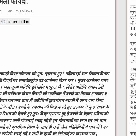
मिला फायदा,
मध्
21
251 Views
प्र
प्र
Listen to this
ली 
14.
आरो
दत्
आश्
समृ
गुर
290
वाड़ी केंद्र सोमवार को पुनः प्रारम्भ हुए। महिला एवं बाल विकास विभाग
दूर
की 
ड़ी केंद्रों पर समारोहपूर्वक का आयोजन किया गया। मुख्य आयोजन नगर
श्र
। जहा मुख्य अतिथि पूर्व पार्षद प्रफुल जैन, विशेष अतिथि समाजसेवी
सुन
की पर्यवेक्षक कंचन तिवारी की उपस्थित में बच्चो का तिलक लगाकर व
कार
 भोजन करवाया साथ ही अतिथियों द्वारा पोषण मटकी में अन्न दान किया
साम
 के दौरान बच्चो के स्वास्थ्य की चिंता करते हुए सरकार ने कुछ समय के
ने 
भस्
्थित को देखते हुए पुनः केंद्र प्रारम्भ हुए है बच्चो के बेहतर भविष्य को
रहे
कल्याण कारी योजनाएं बनाई गई है इन योजनाओं का आज हर वर्ग लाभ
जाग
्चों की प्रारंभिक शिक्षा के साथ ही उन्हें खेल गतिविधियों में भाग लेने का
साइ
पर रांगोली बनाई गई व सभी के हाथों को सेनेटाईजर करवाया गया।