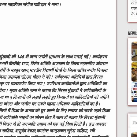
अधि
आभार सहायिका संगीता पाटिदार ने माना।
पकड
के 
News 
 मुंडाजी की 146 वी जन्म जयंती धूमधाम के साथ मनाई गई। कार्यक्रम
्रभारी वीरसिंह राणा, विशेष अतिथि अजाक्स के जिला महासचिव अंबाराम
्चे के महबूब खान,भारतीय विद्यार्थी मोर्चा के जिला सचिव मनीष निनामा
िला उपाध्यक्ष सी.एल गौतम ने की। सर्वप्रथम अतिथियों द्वारा बिरसा
्र पर मालायार्पण किया गया। उपस्थित कार्यकर्ताओ द्वारा अतिथियों का
या। मुख्य अतिथि राणा ने बताया कि बिरसा मुंडाजी ने आदिवासियों के
ा था व किसानों की लड़ाई लड़ते हुए किसानों एवं आदिवासियों की जमीनें
 कि जल जंगल और जमीन पर सबसे पहला अधिकार आदिवासियों का है।
ं में शिक्षा के अभाव को दूर करने के लिए समाज को सबसे पहले शिक्षा
ं ही आदिवासि भाइयों का शोषण होता है साथ ही बताया कि बिरसा मुंडाजी
R
िकारी चिंतन से ही जनजाति समाज को एक नई दिशा मिली है। इस अवसर
़िया, वासुदेव देवड़ा,कमलेश जम्मूडाबरा,सुरेश खड़िया, रवि