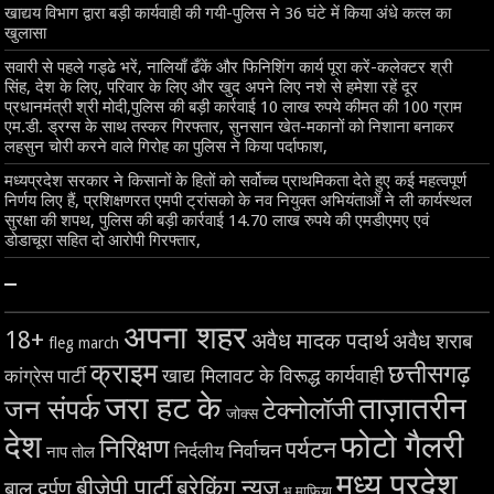
खाद्यय विभाग द्वारा बड़ी कार्यवाही की गयी-पुलिस ने 36 घंटे में किया अंधे कत्ल का
खुलासा
सवारी से पहले गड्ढे भरें, नालियाँ ढँकें और फिनिशिंग कार्य पूरा करें-कलेक्टर श्री
सिंह, देश के लिए, परिवार के लिए और खुद अपने लिए नशे से हमेशा रहें दूर
प्रधानमंत्री श्री मोदी,पुलिस की बड़ी कार्रवाई 10 लाख रुपये कीमत की 100 ग्राम
एम.डी. ड्रग्स के साथ तस्कर गिरफ्तार, सुनसान खेत-मकानों को निशाना बनाकर
लहसुन चोरी करने वाले गिरोह का पुलिस ने किया पर्दाफाश,
मध्यप्रदेश सरकार ने किसानों के हितों को सर्वोच्च प्राथमिकता देते हुए कई महत्वपूर्ण
निर्णय लिए हैं, प्रशिक्षणरत एमपी ट्रांसको के नव नियुक्त अभियंताओं ने ली कार्यस्थल
सुरक्षा की शपथ, पुलिस की बड़ी कार्रवाई 14.70 लाख रुपये की एमडीएमए एवं
डोडाचूरा सहित दो आरोपी गिरफ्तार,
–
अपना शहर
18+
अवैध मादक पदार्थ
अवैध शराब
fleg march
क्राइम
छत्तीसगढ़
खाद्य मिलावट के विरूद्ध कार्यवाही
कांग्रेस पार्टी
जरा हट के
ताज़ातरीन
जन संपर्क
टेक्नोलॉजी
जोक्स
देश
फोटो गैलरी
निरिक्षण
पर्यटन
निर्वाचन
निर्दलीय
नाप तोल
मध्य प्रदेश
बीजेपी पार्टी
ब्रेकिंग न्यूज़
बाल दर्पण
भू माफिया