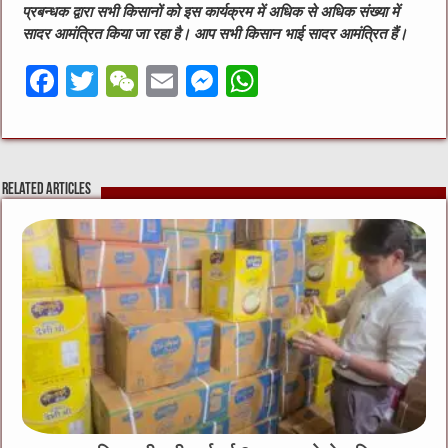
प्रबन्धक द्वारा सभी किसानों को इस कार्यक्रम में अधिक से अधिक संख्या में
सादर आमंत्रित किया जा रहा है। आप सभी किसान भाई सादर आमंत्रित हैं।
F
T
W
E
M
W
a
w
e
m
e
h
c
it
C
ai
ss
at
e
te
h
l
e
s
Related Articles
b
r
at
n
A
o
g
p
o
er
p
k