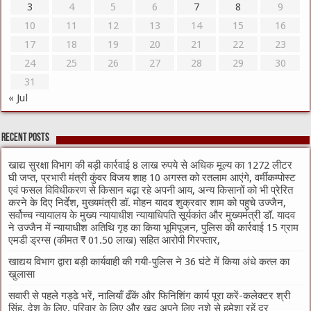
3
4
5
6
7
8
9
10
11
12
13
14
15
16
17
18
19
20
21
22
23
24
25
26
27
28
29
30
31
« Jul
Recent Posts
खाद्य सुरक्षा विभाग की बड़ी कार्रवाई 8 लाख रुपये से अधिक मूल्य का 1272 लीटर
घी जप्त, प्रभारी मंत्री कुंवर विजय शाह 10 अगस्त को रतलाम आएंगे, वर्मीकम्पोस्ट
एवं फसल विविधीकरण से किसान बढ़ा रहे अपनी आय, अन्य किसानों को भी प्रेरित
करने के दिए निर्देश, मुख्यमंत्री डॉ. मोहन यादव शुक्रवार शाम को पहुचे उज्जैन,
सर्वोच्च न्यायालय के मुख्‍य न्‍यायाधीश न्यायाधिपति सूर्यकांत और मुख्यमंत्री डॉ. यादव
ने उज्जैन में न्यायाधीश अतिथि गृह का किया भूमिपूजन, पुलिस की कार्रवाई 15 ग्राम
एमडी ड्रग्स (कीमत ₹ 01.50 लाख) सहित आरोपी गिरफ्तार,
खाद्यय विभाग द्वारा बड़ी कार्यवाही की गयी-पुलिस ने 36 घंटे में किया अंधे कत्ल का
खुलासा
सवारी से पहले गड्ढे भरें, नालियाँ ढँकें और फिनिशिंग कार्य पूरा करें-कलेक्टर श्री
सिंह, देश के लिए, परिवार के लिए और खुद अपने लिए नशे से हमेशा रहें दूर