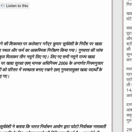
गिर
Listen to this
खाद
घंट
सवा
पूर
और 
श्र
ने की शिकायत पर कलेक्टर नरेंद्र कुमार सूर्यवंशी के निर्देश पर खाद्य
की 
माण स्थल और फर्म का आकस्मिक निरीक्षण किया गया। गुणवत्ता की जांच
सुन
कुल मिलाकर तीन नमूने लिए गए। लिए गए सभी नमूने राज्य खाद्य
करन
े पर खाद्य सुरक्षा एवम् मानक अधिनियम 2006 के अन्तर्गत नियमनुसार
मध्
ो परिसर में स्वच्छता बनाए रखने एवम् गुणवत्तायुक्त खाद्य पदार्थों के
प्र
दिए गए।
प्र
ली 
14.
आरो
दत्
आश्
समृ
गुर
ूर्यवंशी ने बताया कि भारत निर्वाचन आयोग द्वारा फोटो निर्वाचक नामावली
290