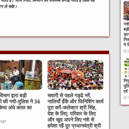
ाती है। जांच रिपोर्ट किसान को उपलब्ध कराई जाती है ताकि वह
ादन ले सके।
W
नशे
बड़
ड्र
t
निश
ने 
निय
पुल
एवं
विभाग द्वारा बड़ी
सवारी से पहले गड्ढे भरें,
ही की गयी-पुलिस ने 36
नालियाँ ढँकें और फिनिशिंग कार्य
ं किया अंधे कत्ल का
पूरा करें-कलेक्टर श्री सिंह,
देश के लिए, परिवार के लिए
और खुद अपने लिए नशे से
 ago
हमेशा रहें दूर प्रधानमंत्री श्री