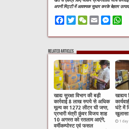
खेत से एकत्र किए जाकर प्रयोगशाला जांच करवाई ज
अपनी मिट्टी में आवश्यक सुधार करके बेहतर उत्प
F
T
W
E
M
a
w
e
m
e
h
c
it
C
ai
ss
a
e
te
h
l
e
s
Related Articles
b
r
at
n
A
o
g
p
o
er
p
k
खाद्य सुरक्षा विभाग की बड़ी
खाद्यय 
कार्रवाई 8 लाख रुपये से अधिक
कार्यवा
मूल्य का 1272 लीटर घी जप्त,
घंटे मे
प्रभारी मंत्री कुंवर विजय शाह
खुलासा
10 अगस्त को रतलाम आएंगे,
1 day
वर्मीकम्पोस्ट एवं फसल