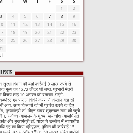
M
T
W
T
F
S
S
1
2
3
4
5
6
7
8
9
10
11
12
13
14
15
16
17
18
19
20
21
22
23
24
25
26
27
28
29
30
31
ul
t Posts
्य सुरक्षा विभाग की बड़ी कार्रवाई 8 लाख रुपये से
क मूल्य का 1272 लीटर घी जप्त, प्रभारी मंत्री
वर विजय शाह 10 अगस्त को रतलाम आएंगे,
मीकम्पोस्ट एवं फसल विविधीकरण से किसान बढ़ा रहे
ी आय, अन्य किसानों को भी प्रेरित करने के दिए
्देश, मुख्यमंत्री डॉ. मोहन यादव शुक्रवार शाम को पहुचे
जैन, सर्वोच्च न्यायालय के मुख्‍य न्‍यायाधीश न्यायाधिपति
्यकांत और मुख्यमंत्री डॉ. यादव ने उज्जैन में न्यायाधीश
थि गृह का किया भूमिपूजन, पुलिस की कार्रवाई 15
ाम एमडी ड्रग्स (कीमत ₹ 01.50 लाख) सहित आरोपी