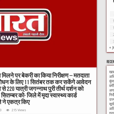
« J
Recen
खाद
मिलने पर बेकरी का किया निरीक्षण – मतदाता
अधि
कुं
संशोधन के लिए 11 सितंबर तक कर सकेंगे आवेदन
वर्
े से 220 यात्री जगन्नाथ पुरी तीर्थ दर्शन को
अपन
निर
 सितम्बर को- जिले में मृदा स्वास्थ्य कार्ड
उज्
े ने एकत्र किए
सूर
अति
3
215 Views
ग्र