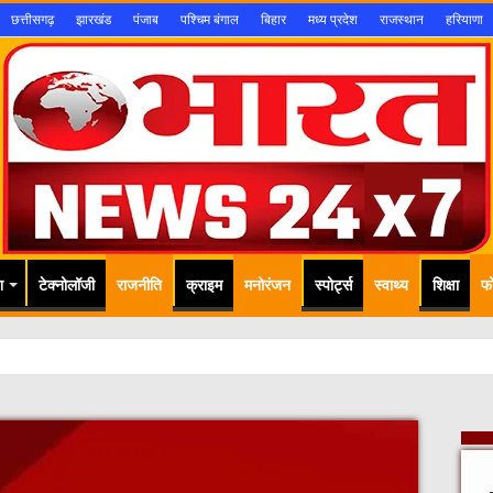
छत्तीसगढ़
झारखंड
पंजाब
पश्चिम बंगाल
बिहार
मध्य प्रदेश
राजस्थान
हरियाणा
श
टेक्नोलॉजी
राजनीति
क्राइम
मनोरंजन
स्पोर्ट्स
स्वाथ्य
शिक्षा
फ