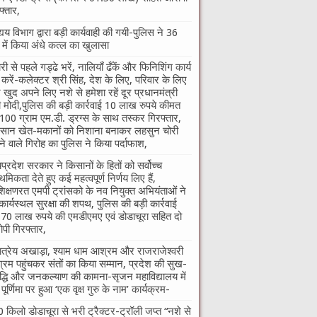
फ्तार,
्यय विभाग द्वारा बड़ी कार्यवाही की गयी-पुलिस ने 36
े में किया अंधे कत्ल का खुलासा
री से पहले गड्ढे भरें, नालियाँ ढँकें और फिनिशिंग कार्य
ा करें-कलेक्टर श्री सिंह, देश के लिए, परिवार के लिए
खुद अपने लिए नशे से हमेशा रहें दूर प्रधानमंत्री
ी मोदी,पुलिस की बड़ी कार्रवाई 10 लाख रुपये कीमत
100 ग्राम एम.डी. ड्रग्स के साथ तस्कर गिरफ्तार,
सान खेत-मकानों को निशाना बनाकर लहसुन चोरी
े वाले गिरोह का पुलिस ने किया पर्दाफाश,
यप्रदेश सरकार ने किसानों के हितों को सर्वोच्च
ाथमिकता देते हुए कई महत्वपूर्ण निर्णय लिए हैं,
शिक्षणरत एमपी ट्रांसको के नव नियुक्त अभियंताओं ने
कार्यस्थल सुरक्षा की शपथ, पुलिस की बड़ी कार्रवाई
70 लाख रुपये की एमडीएमए एवं डोडाचूरा सहित दो
पी गिरफ्तार,
तात्रेय अखाड़ा, श्याम धाम आश्रम और राजराजेश्वरी
रम पहुंचकर संतों का किया सम्मान, प्रदेश की सुख-
द्धि और जनकल्याण की कामना-सृजन महाविद्यालय में
ु पूर्णिमा पर हुआ ‘एक वृक्ष गुरु के नाम’ कार्यक्रम-
 किलो डोडाचूरा से भरी ट्रैक्टर-ट्रॉली जप्त “नशे से