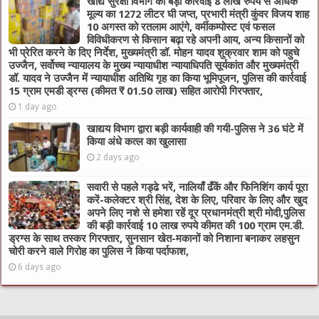
खाद्य सुरक्षा विभाग की बड़ी कार्रवाई 8 लाख रुपये से अधिक
मूल्य का 1272 लीटर घी जप्त, प्रभारी मंत्री कुंवर विजय शाह
10 अगस्त को रतलाम आएंगे, वर्मीकम्पोस्ट एवं फसल
विविधीकरण से किसान बढ़ा रहे अपनी आय, अन्य किसानों को
भी प्रेरित करने के दिए निर्देश, मुख्यमंत्री डॉ. मोहन यादव शुक्रवार शाम को पहुचे
उज्जैन, सर्वोच्च न्यायालय के मुख्‍य न्‍यायाधीश न्यायाधिपति सूर्यकांत और मुख्यमंत्री
डॉ. यादव ने उज्जैन में न्यायाधीश अतिथि गृह का किया भूमिपूजन, पुलिस की कार्रवाई
15 ग्राम एमडी ड्रग्स (कीमत ₹ 01.50 लाख) सहित आरोपी गिरफ्तार,
1 day ago
खाद्यय विभाग द्वारा बड़ी कार्यवाही की गयी-पुलिस ने 36 घंटे में
किया अंधे कत्ल का खुलासा
2 days ago
सवारी से पहले गड्ढे भरें, नालियाँ ढँकें और फिनिशिंग कार्य पूरा
करें-कलेक्टर श्री सिंह, देश के लिए, परिवार के लिए और खुद
अपने लिए नशे से हमेशा रहें दूर प्रधानमंत्री श्री मोदी,पुलिस
की बड़ी कार्रवाई 10 लाख रुपये कीमत की 100 ग्राम एम.डी.
ड्रग्स के साथ तस्कर गिरफ्तार, सुनसान खेत-मकानों को निशाना बनाकर लहसुन
चोरी करने वाले गिरोह का पुलिस ने किया पर्दाफाश,
6 days ago