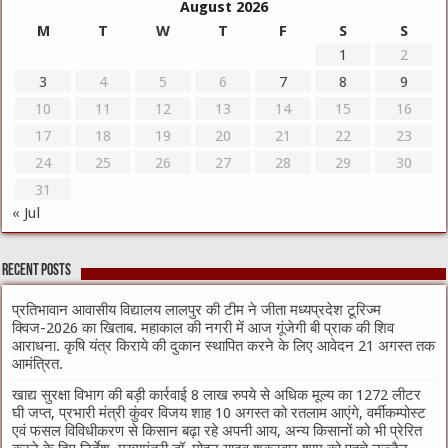
August 2026
M
T
W
T
F
S
S
1
2
3
4
5
6
7
8
9
10
11
12
13
14
15
16
17
18
19
20
21
22
23
24
25
26
27
28
29
30
31
« Jul
Recent Posts
प्रतिभावान आवासीय विद्यालय लालपुर की टीम ने जीता मध्यप्रदेश टूरिज्म
क्विज-2026 का खिताब. महाकाल की नगरी में आज गूंजेगी बी प्राक की शिव
आराधना. कृषि यंत्र किराये की दुकान स्थापित करने के लिए आवेदन 21 अगस्त तक
आमंत्रित.
खाद्य सुरक्षा विभाग की बड़ी कार्रवाई 8 लाख रुपये से अधिक मूल्य का 1272 लीटर
घी जप्त, प्रभारी मंत्री कुंवर विजय शाह 10 अगस्त को रतलाम आएंगे, वर्मीकम्पोस्ट
एवं फसल विविधीकरण से किसान बढ़ा रहे अपनी आय, अन्य किसानों को भी प्रेरित