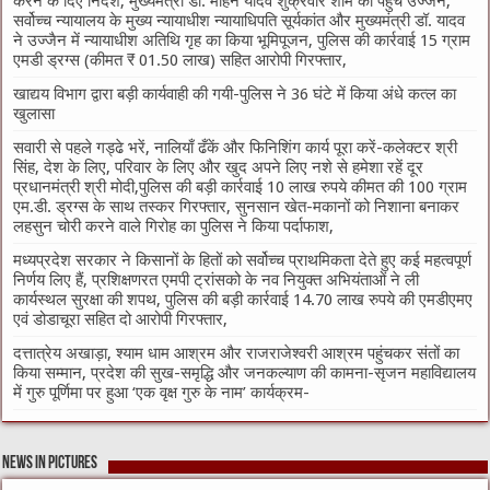
करने के दिए निर्देश, मुख्यमंत्री डॉ. मोहन यादव शुक्रवार शाम को पहुचे उज्जैन,
सर्वोच्च न्यायालय के मुख्‍य न्‍यायाधीश न्यायाधिपति सूर्यकांत और मुख्यमंत्री डॉ. यादव
ने उज्जैन में न्यायाधीश अतिथि गृह का किया भूमिपूजन, पुलिस की कार्रवाई 15 ग्राम
एमडी ड्रग्स (कीमत ₹ 01.50 लाख) सहित आरोपी गिरफ्तार,
खाद्यय विभाग द्वारा बड़ी कार्यवाही की गयी-पुलिस ने 36 घंटे में किया अंधे कत्ल का
खुलासा
सवारी से पहले गड्ढे भरें, नालियाँ ढँकें और फिनिशिंग कार्य पूरा करें-कलेक्टर श्री
सिंह, देश के लिए, परिवार के लिए और खुद अपने लिए नशे से हमेशा रहें दूर
प्रधानमंत्री श्री मोदी,पुलिस की बड़ी कार्रवाई 10 लाख रुपये कीमत की 100 ग्राम
एम.डी. ड्रग्स के साथ तस्कर गिरफ्तार, सुनसान खेत-मकानों को निशाना बनाकर
लहसुन चोरी करने वाले गिरोह का पुलिस ने किया पर्दाफाश,
मध्यप्रदेश सरकार ने किसानों के हितों को सर्वोच्च प्राथमिकता देते हुए कई महत्वपूर्ण
निर्णय लिए हैं, प्रशिक्षणरत एमपी ट्रांसको के नव नियुक्त अभियंताओं ने ली
कार्यस्थल सुरक्षा की शपथ, पुलिस की बड़ी कार्रवाई 14.70 लाख रुपये की एमडीएमए
एवं डोडाचूरा सहित दो आरोपी गिरफ्तार,
दत्तात्रेय अखाड़ा, श्याम धाम आश्रम और राजराजेश्वरी आश्रम पहुंचकर संतों का
किया सम्मान, प्रदेश की सुख-समृद्धि और जनकल्याण की कामना-सृजन महाविद्यालय
में गुरु पूर्णिमा पर हुआ ‘एक वृक्ष गुरु के नाम’ कार्यक्रम-
News in Pictures