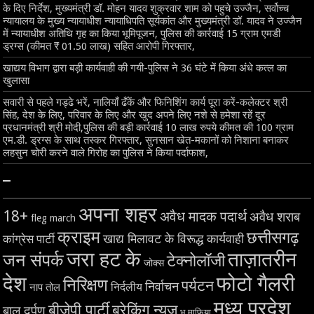
के दिए निर्देश, मुख्यमंत्री डॉ. मोहन यादव शुक्रवार शाम को पहुचे उज्जैन, सर्वोच्च
न्यायालय के मुख्‍य न्‍यायाधीश न्यायाधिपति सूर्यकांत और मुख्यमंत्री डॉ. यादव ने उज्जैन
में न्यायाधीश अतिथि गृह का किया भूमिपूजन, पुलिस की कार्रवाई 15 ग्राम एमडी
ड्रग्स (कीमत ₹ 01.50 लाख) सहित आरोपी गिरफ्तार,
खाद्यय विभाग द्वारा बड़ी कार्यवाही की गयी-पुलिस ने 36 घंटे में किया अंधे कत्ल का
खुलासा
सवारी से पहले गड्ढे भरें, नालियाँ ढँकें और फिनिशिंग कार्य पूरा करें-कलेक्टर श्री
सिंह, देश के लिए, परिवार के लिए और खुद अपने लिए नशे से हमेशा रहें दूर
प्रधानमंत्री श्री मोदी,पुलिस की बड़ी कार्रवाई 10 लाख रुपये कीमत की 100 ग्राम
एम.डी. ड्रग्स के साथ तस्कर गिरफ्तार, सुनसान खेत-मकानों को निशाना बनाकर
लहसुन चोरी करने वाले गिरोह का पुलिस ने किया पर्दाफाश,
–
अपना शहर
18+
अवैध मादक पदार्थ
अवैध शराब
fleg march
क्राइम
छत्तीसगढ़
खाद्य मिलावट के विरूद्ध कार्यवाही
कांग्रेस पार्टी
जरा हट के
ताज़ातरीन
जन संपर्क
टेक्नोलॉजी
जोक्स
देश
फोटो गैलरी
निरिक्षण
पर्यटन
निर्वाचन
निर्दलीय
नाप तोल
मध्य प्रदेश
बीजेपी पार्टी
ब्रेकिंग न्यूज़
बाल दर्पण
भू माफिया