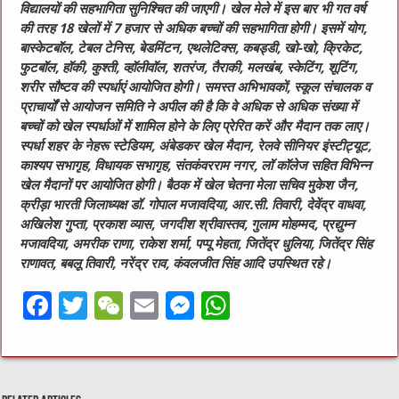
विद्यालयों की सहभागिता सुनिश्चित की जाएगी। खेल मेले में इस बार भी गत वर्ष
की तरह 18 खेलों में 7 हजार से अधिक बच्चों की सहभागिता होगी। इसमें योग,
बास्केटबॉल, टेबल टेनिस, बेडमिंटन, एथलेटिक्स, कबड्डी, खो-खो, क्रिकेट,
फुटबॉल, हॉकी, कुश्ती, व्हॉलीवॉल, शतरंज, तैराकी, मलखंब, स्केटिंग, शूटिंग,
शरीर सौष्टव की स्पर्धाएं आयोजित होगी। समस्त अभिभावकों, स्कूल संचालक व
प्राचार्यों से आयोजन समिति ने अपील की है कि वे अधिक से अधिक संख्या में
बच्चों को खेल स्पर्धाओं में शामिल होने के लिए प्रेरित करें और मैदान तक लाए।
स्पर्धा शहर के नेहरू स्टेडियम, अंबेडकर खेल मैदान, रेलवे सीनियर इंस्टीट्यूट,
काश्यप सभागृह, विधायक सभागृह, संतकंवरराम नगर, लॉ कॉलेज सहित विभिन्न
खेल मैदानों पर आयोजित होगी। बैठक में खेल चेतना मेला सचिव मुकेश जैन,
क्रीड़ा भारती जिलाध्यक्ष डॉ. गोपाल मजावदिया, आर.सी. तिवारी, देवेंद्र वाधवा,
अखिलेश गुप्ता, प्रकाश व्यास, जगदीश श्रीवास्तव, गुलाम मोहम्मद, प्रद्युम्न
मजावदिया, अमरीक राणा, राकेश शर्मा, पप्पू मेहता, जितेंद्र धुलिया, जितेंद्र सिंह
राणावत, बबलू तिवारी, नरेंद्र राव, कंवलजीत सिंह आदि उपस्थित रहे।
F
T
W
E
M
W
a
w
e
m
e
h
c
it
C
ai
ss
at
e
te
h
l
e
s