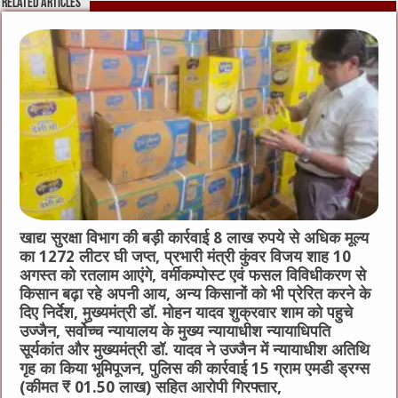
Related Articles
b
r
at
n
A
o
g
p
o
er
p
k
खाद्य सुरक्षा विभाग की बड़ी कार्रवाई 8 लाख रुपये से अधिक मूल्य
का 1272 लीटर घी जप्त, प्रभारी मंत्री कुंवर विजय शाह 10
अगस्त को रतलाम आएंगे, वर्मीकम्पोस्ट एवं फसल विविधीकरण से
किसान बढ़ा रहे अपनी आय, अन्य किसानों को भी प्रेरित करने के
दिए निर्देश, मुख्यमंत्री डॉ. मोहन यादव शुक्रवार शाम को पहुचे
उज्जैन, सर्वोच्च न्यायालय के मुख्‍य न्‍यायाधीश न्यायाधिपति
सूर्यकांत और मुख्यमंत्री डॉ. यादव ने उज्जैन में न्यायाधीश अतिथि
गृह का किया भूमिपूजन, पुलिस की कार्रवाई 15 ग्राम एमडी ड्रग्स
(कीमत ₹ 01.50 लाख) सहित आरोपी गिरफ्तार,