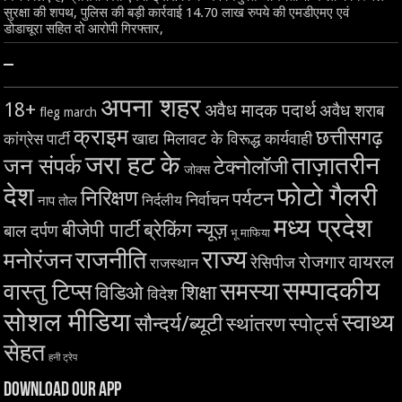
सुरक्षा की शपथ, पुलिस की बड़ी कार्रवाई 14.70 लाख रुपये की एमडीएमए एवं
डोडाचूरा सहित दो आरोपी गिरफ्तार,
–
अपना शहर
18+
अवैध मादक पदार्थ
अवैध शराब
fleg march
क्राइम
छत्तीसगढ़
खाद्य मिलावट के विरूद्ध कार्यवाही
कांग्रेस पार्टी
जरा हट के
ताज़ातरीन
जन संपर्क
टेक्नोलॉजी
जोक्स
देश
फोटो गैलरी
निरिक्षण
पर्यटन
निर्वाचन
निर्दलीय
नाप तोल
मध्य प्रदेश
बीजेपी पार्टी
ब्रेकिंग न्यूज़
बाल दर्पण
भू माफिया
राज्य
राजनीति
मनोरंजन
वायरल
रोजगार
रेसिपीज
राजस्थान
सम्पादकीय
समस्या
वास्तु टिप्स
शिक्षा
विडिओ
विदेश
सोशल मीडिया
स्वाथ्य
सौन्दर्य/ब्यूटी
स्थांतरण
स्पोर्ट्स
सेहत
हनी ट्रेप
Download Our App