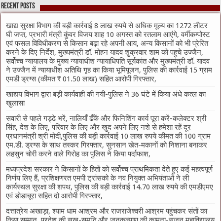
Recent Posts
खाद्य सुरक्षा विभाग की बड़ी कार्रवाई 8 लाख रुपये से अधिक मूल्य का 1272 लीटर
घी जप्त, प्रभारी मंत्री कुंवर विजय शाह 10 अगस्त को रतलाम आएंगे, वर्मीकम्पोस्ट
एवं फसल विविधीकरण से किसान बढ़ा रहे अपनी आय, अन्य किसानों को भी प्रेरित
करने के दिए निर्देश, मुख्यमंत्री डॉ. मोहन यादव शुक्रवार शाम को पहुचे उज्जैन,
सर्वोच्च न्यायालय के मुख्‍य न्‍यायाधीश न्यायाधिपति सूर्यकांत और मुख्यमंत्री डॉ. यादव
ने उज्जैन में न्यायाधीश अतिथि गृह का किया भूमिपूजन, पुलिस की कार्रवाई 15 ग्राम
एमडी ड्रग्स (कीमत ₹ 01.50 लाख) सहित आरोपी गिरफ्तार,
खाद्यय विभाग द्वारा बड़ी कार्यवाही की गयी-पुलिस ने 36 घंटे में किया अंधे कत्ल का
खुलासा
सवारी से पहले गड्ढे भरें, नालियाँ ढँकें और फिनिशिंग कार्य पूरा करें-कलेक्टर श्री
सिंह, देश के लिए, परिवार के लिए और खुद अपने लिए नशे से हमेशा रहें दूर
प्रधानमंत्री श्री मोदी,पुलिस की बड़ी कार्रवाई 10 लाख रुपये कीमत की 100 ग्राम
एम.डी. ड्रग्स के साथ तस्कर गिरफ्तार, सुनसान खेत-मकानों को निशाना बनाकर
लहसुन चोरी करने वाले गिरोह का पुलिस ने किया पर्दाफाश,
मध्यप्रदेश सरकार ने किसानों के हितों को सर्वोच्च प्राथमिकता देते हुए कई महत्वपूर्ण
निर्णय लिए हैं, प्रशिक्षणरत एमपी ट्रांसको के नव नियुक्त अभियंताओं ने ली
कार्यस्थल सुरक्षा की शपथ, पुलिस की बड़ी कार्रवाई 14.70 लाख रुपये की एमडीएमए
एवं डोडाचूरा सहित दो आरोपी गिरफ्तार,
दत्तात्रेय अखाड़ा, श्याम धाम आश्रम और राजराजेश्वरी आश्रम पहुंचकर संतों का
किया सम्मान, प्रदेश की सुख-समृद्धि और जनकल्याण की कामना-सृजन महाविद्यालय