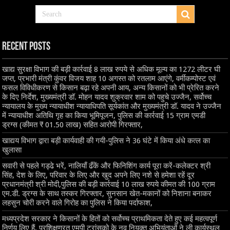
Recent Posts
खाद्य सुरक्षा विभाग की बड़ी कार्रवाई 8 लाख रुपये से अधिक मूल्य का 1272 लीटर घी
जप्त, प्रभारी मंत्री कुंवर विजय शाह 10 अगस्त को रतलाम आएंगे, वर्मीकम्पोस्ट एवं
फसल विविधीकरण से किसान बढ़ा रहे अपनी आय, अन्य किसानों को भी प्रेरित करने
के दिए निर्देश, मुख्यमंत्री डॉ. मोहन यादव शुक्रवार शाम को पहुचे उज्जैन, सर्वोच्च
न्यायालय के मुख्‍य न्‍यायाधीश न्यायाधिपति सूर्यकांत और मुख्यमंत्री डॉ. यादव ने उज्जैन
में न्यायाधीश अतिथि गृह का किया भूमिपूजन, पुलिस की कार्रवाई 15 ग्राम एमडी
ड्रग्स (कीमत ₹ 01.50 लाख) सहित आरोपी गिरफ्तार,
खाद्यय विभाग द्वारा बड़ी कार्यवाही की गयी-पुलिस ने 36 घंटे में किया अंधे कत्ल का
खुलासा
सवारी से पहले गड्ढे भरें, नालियाँ ढँकें और फिनिशिंग कार्य पूरा करें-कलेक्टर श्री
सिंह, देश के लिए, परिवार के लिए और खुद अपने लिए नशे से हमेशा रहें दूर
प्रधानमंत्री श्री मोदी,पुलिस की बड़ी कार्रवाई 10 लाख रुपये कीमत की 100 ग्राम
एम.डी. ड्रग्स के साथ तस्कर गिरफ्तार, सुनसान खेत-मकानों को निशाना बनाकर
लहसुन चोरी करने वाले गिरोह का पुलिस ने किया पर्दाफाश,
मध्यप्रदेश सरकार ने किसानों के हितों को सर्वोच्च प्राथमिकता देते हुए कई महत्वपूर्ण
निर्णय लिए हैं, प्रशिक्षणरत एमपी ट्रांसको के नव नियुक्त अभियंताओं ने ली कार्यस्थल