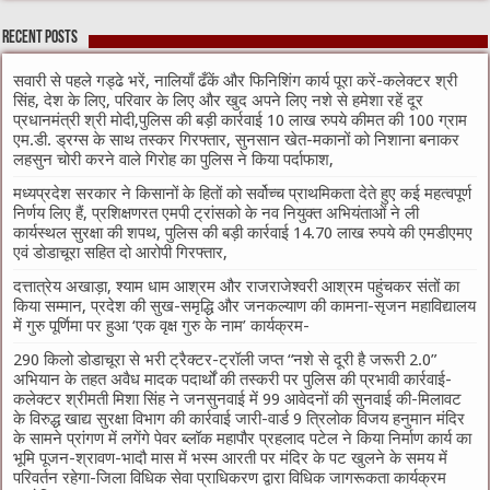
Recent Posts
सवारी से पहले गड्ढे भरें, नालियाँ ढँकें और फिनिशिंग कार्य पूरा करें-कलेक्टर श्री
सिंह, देश के लिए, परिवार के लिए और खुद अपने लिए नशे से हमेशा रहें दूर
प्रधानमंत्री श्री मोदी,पुलिस की बड़ी कार्रवाई 10 लाख रुपये कीमत की 100 ग्राम
एम.डी. ड्रग्स के साथ तस्कर गिरफ्तार, सुनसान खेत-मकानों को निशाना बनाकर
लहसुन चोरी करने वाले गिरोह का पुलिस ने किया पर्दाफाश,
मध्यप्रदेश सरकार ने किसानों के हितों को सर्वोच्च प्राथमिकता देते हुए कई महत्वपूर्ण
निर्णय लिए हैं, प्रशिक्षणरत एमपी ट्रांसको के नव नियुक्त अभियंताओं ने ली
कार्यस्थल सुरक्षा की शपथ, पुलिस की बड़ी कार्रवाई 14.70 लाख रुपये की एमडीएमए
एवं डोडाचूरा सहित दो आरोपी गिरफ्तार,
दत्तात्रेय अखाड़ा, श्याम धाम आश्रम और राजराजेश्वरी आश्रम पहुंचकर संतों का
किया सम्मान, प्रदेश की सुख-समृद्धि और जनकल्याण की कामना-सृजन महाविद्यालय
में गुरु पूर्णिमा पर हुआ ‘एक वृक्ष गुरु के नाम’ कार्यक्रम-
290 किलो डोडाचूरा से भरी ट्रैक्टर-ट्रॉली जप्त “नशे से दूरी है जरूरी 2.0”
अभियान के तहत अवैध मादक पदार्थों की तस्करी पर पुलिस की प्रभावी कार्रवाई-
कलेक्टर श्रीमती मिशा सिंह ने जनसुनवाई में 99 आवेदनों की सुनवाई की-मिलावट
के विरुद्ध खाद्य सुरक्षा विभाग की कार्रवाई जारी-वार्ड 9 त्रिलोक विजय हनुमान मंदिर
के सामने प्रांगण में लगेंगे पेवर ब्लॉक महापौर प्रहलाद पटेल ने किया निर्माण कार्य का
भूमि पूजन-श्रावण-भादौ मास में भस्म आरती पर मंदिर के पट खुलने के समय में
परिवर्तन रहेगा-जिला विधिक सेवा प्राधिकरण द्वारा विधिक जागरूकता कार्यक्रम