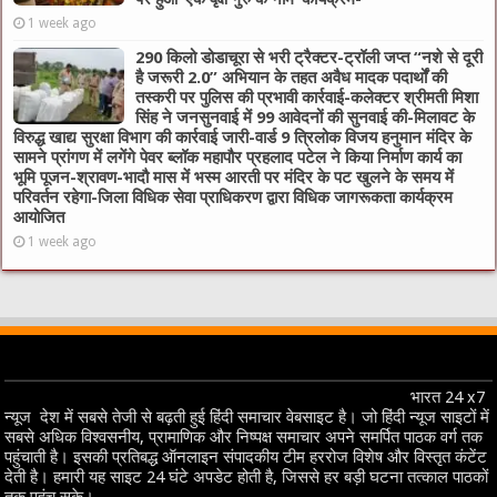
1 week ago
290 किलो डोडाचूरा से भरी ट्रैक्टर-ट्रॉली जप्त “नशे से दूरी
है जरूरी 2.0” अभियान के तहत अवैध मादक पदार्थों की
तस्करी पर पुलिस की प्रभावी कार्रवाई-कलेक्टर श्रीमती मिशा
सिंह ने जनसुनवाई में 99 आवेदनों की सुनवाई की-मिलावट के
विरुद्ध खाद्य सुरक्षा विभाग की कार्रवाई जारी-वार्ड 9 त्रिलोक विजय हनुमान मंदिर के
सामने प्रांगण में लगेंगे पेवर ब्लॉक महापौर प्रहलाद पटेल ने किया निर्माण कार्य का
भूमि पूजन-श्रावण-भादौ मास में भस्म आरती पर मंदिर के पट खुलने के समय में
परिवर्तन रहेगा-जिला विधिक सेवा प्राधिकरण द्वारा विधिक जागरूकता कार्यक्रम
आयोजित
1 week ago
भारत 24 x7
न्यूज देश में सबसे तेजी से बढ़ती हुई हिंदी समाचार वेबसाइट है। जो हिंदी न्यूज साइटों में
सबसे अधिक विश्वसनीय, प्रामाणिक और निष्पक्ष समाचार अपने समर्पित पाठक वर्ग तक
पहुंचाती है। इसकी प्रतिबद्ध ऑनलाइन संपादकीय टीम हररोज विशेष और विस्तृत कंटेंट
देती है। हमारी यह साइट 24 घंटे अपडेट होती है, जिससे हर बड़ी घटना तत्काल पाठकों