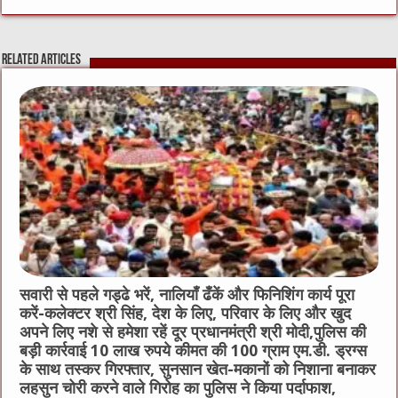
c
it
C
ai
ss
at
e
te
h
l
e
s
Related Articles
b
r
at
n
A
o
g
p
o
er
p
k
सवारी से पहले गड्ढे भरें, नालियाँ ढँकें और फिनिशिंग कार्य पूरा
करें-कलेक्टर श्री सिंह, देश के लिए, परिवार के लिए और खुद
अपने लिए नशे से हमेशा रहें दूर प्रधानमंत्री श्री मोदी,पुलिस की
बड़ी कार्रवाई 10 लाख रुपये कीमत की 100 ग्राम एम.डी. ड्रग्स
के साथ तस्कर गिरफ्तार, सुनसान खेत-मकानों को निशाना बनाकर
लहसुन चोरी करने वाले गिरोह का पुलिस ने किया पर्दाफाश,