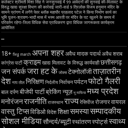
कलेक्टर श्रीमती मिशा सिंह ने जनसुनवाई में 99 आवेदनों की सुनवाई की-मिलावट के
विरुद्ध खाद्य सुरक्षा विभाग की कार्रवाई जारी-वार्ड 9 त्रिलोक विजय हनुमान मंदिर के
सामने प्रांगण में लगेंगे पेवर ब्लॉक महापौर प्रहलाद पटेल ने किया निर्माण कार्य का
भूमि पूजन-श्रावण-भादौ मास में भस्म आरती पर मंदिर के पट खुलने के समय में
परिवर्तन रहेगा-जिला विधिक सेवा प्राधिकरण द्वारा विधिक जागरूकता कार्यक्रम
आयोजित
–
अपना शहर
18+
अवैध मादक पदार्थ
अवैध शराब
fleg march
क्राइम
छत्तीसगढ़
खाद्य मिलावट के विरूद्ध कार्यवाही
कांग्रेस पार्टी
जरा हट के
ताज़ातरीन
जन संपर्क
टेक्नोलॉजी
जोक्स
देश
फोटो गैलरी
निरिक्षण
पर्यटन
निर्वाचन
निर्दलीय
नाप तोल
मध्य प्रदेश
बीजेपी पार्टी
ब्रेकिंग न्यूज़
बाल दर्पण
भू माफिया
राज्य
राजनीति
मनोरंजन
वायरल
रोजगार
रेसिपीज
राजस्थान
सम्पादकीय
समस्या
वास्तु टिप्स
शिक्षा
विडिओ
विदेश
सोशल मीडिया
स्वाथ्य
सौन्दर्य/ब्यूटी
स्थांतरण
स्पोर्ट्स