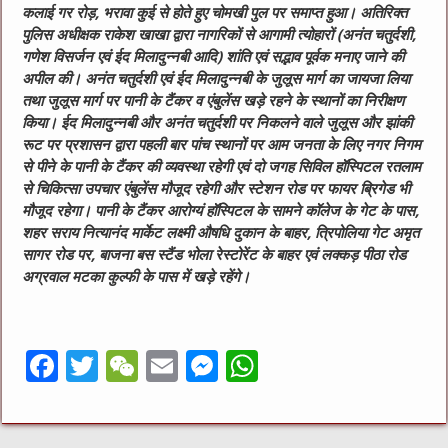
कलाई गर रोड़, भरावा कुई से होते हुए चोमखी पुल पर समाप्त हुआ। अतिरिक्त
पुलिस अधीक्षक राकेश खाखा द्वारा नागरिकों से आगामी त्योहारों (अनंत चतुर्दशी,
गणेश विसर्जन एवं ईद मिलादुन्नबी आदि) शांति एवं सद्भाव पूर्वक मनाए जाने की
अपील की। अनंत चतुर्दशी एवं ईद मिलादुन्नबी के जुलूस मार्ग का जायजा लिया
तथा जुलूस मार्ग पर पानी के टैंकर व एंबुलेंस खड़े रहने के स्थानों का निरीक्षण
किया। ईद मिलादुन्नबी और अनंत चतुर्दशी पर निकलने वाले जुलूस और झांकी
रूट पर प्रशासन द्वारा पहली बार पांच स्थानों पर आम जनता के लिए नगर निगम
से पीने के पानी के टैंकर की व्यवस्था रहेगी एवं दो जगह सिविल हॉस्पिटल रतलाम
से चिकित्सा उपचार एंबुलेंस मौजूद रहेगी और स्टेशन रोड पर फायर ब्रिगेड भी
मौजूद रहेगा। पानी के टैंकर आरोग्यं हॉस्पिटल के सामने कॉलेज के गेट के पास,
शहर सराय नित्यानंद मार्केट लक्ष्मी औषधि दुकान के बाहर, त्रिपोलिया गेट अमृत
सागर रोड पर, बाजना बस स्टैंड भोला रेस्टोरेंट के बाहर एवं लक्कड़ पीठा रोड
अग्रवाल मटका कुल्फी के पास में खड़े रहेंगे।
F
T
W
E
M
W
a
w
e
m
e
h
c
it
C
ai
ss
at