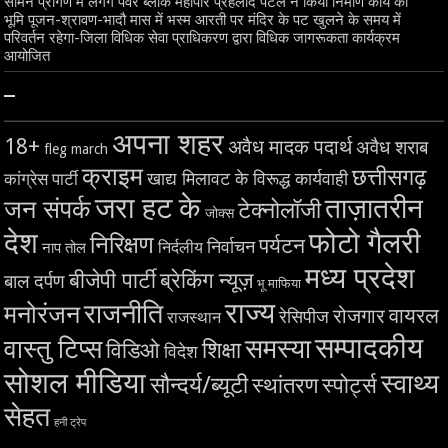
सामने प्रांगण में लगेंगे पेवर ब्लॉक महापौर प्रहलाद पटेल ने किया निर्माण कार्य का
भूमि पूजन-श्रावण-भादौ मास में भस्म आरती पर मंदिर के पट खुलने के समय में
परिवर्तन रहेगा-जिला विधिक सेवा प्राधिकरण द्वारा विधिक जागरूकता कार्यक्रम
आयोजित
–
अपना शहर
18+
अवैध मादक पदार्थ
अवैध शराब
fleg march
क्राइम
छत्तीसगढ़
खाद्य मिलावट के विरूद्ध कार्यवाही
कांग्रेस पार्टी
जरा हट के
ताज़ातरीन
जन संपर्क
टेक्नोलॉजी
जोक्स
देश
फोटो गैलरी
निरिक्षण
पर्यटन
निर्वाचन
निर्दलीय
नाप तोल
मध्य प्रदेश
बीजेपी पार्टी
ब्रेकिंग न्यूज़
बाल दर्पण
भू माफिया
राज्य
राजनीति
मनोरंजन
वायरल
रोजगार
रेसिपीज
राजस्थान
सम्पादकीय
समस्या
वास्तु टिप्स
शिक्षा
विडिओ
विदेश
सोशल मीडिया
स्वाथ्य
सौन्दर्य/ब्यूटी
स्थांतरण
स्पोर्ट्स
सेहत
हनी ट्रेप