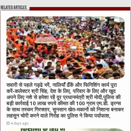
e
te
h
l
e
s
Related Articles
b
r
at
n
A
o
g
p
o
er
p
k
सवारी से पहले गड्ढे भरें, नालियाँ ढँकें और फिनिशिंग कार्य पूरा
करें-कलेक्टर श्री सिंह, देश के लिए, परिवार के लिए और खुद
अपने लिए नशे से हमेशा रहें दूर प्रधानमंत्री श्री मोदी,पुलिस की
बड़ी कार्रवाई 10 लाख रुपये कीमत की 100 ग्राम एम.डी. ड्रग्स
के साथ तस्कर गिरफ्तार, सुनसान खेत-मकानों को निशाना बनाकर
लहसुन चोरी करने वाले गिरोह का पुलिस ने किया पर्दाफाश,
4 days ago