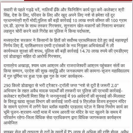
सवारी से पहले गड्ढे भरें, नालियाँ ढँकें और फिनिशिंग कार्य पूरा करें-कलेक्टर श्री
सिंह, देश के लिए, परिवार के लिए और खुद अपने लिए नशे से हमेशा रहें दूर
प्रधानमंत्री श्री मोदी,पुलिस की बड़ी कार्रवाई 10 लाख रुपये कीमत की 100 ग्राम
एम.डी. ड्रग्स के साथ तस्कर गिरफ्तार, सुनसान खेत-मकानों को निशाना बनाकर
लहसुन चोरी करने वाले गिरोह का पुलिस ने किया पर्दाफाश,
मध्यप्रदेश सरकार ने किसानों के हितों को सर्वोच्च प्राथमिकता देते हुए कई महत्वपूर्ण
निर्णय लिए हैं, प्रशिक्षणरत एमपी ट्रांसको के नव नियुक्त अभियंताओं ने ली
कार्यस्थल सुरक्षा की शपथ, पुलिस की बड़ी कार्रवाई 14.70 लाख रुपये की एमडीएमए
एवं डोडाचूरा सहित दो आरोपी गिरफ्तार,
दत्तात्रेय अखाड़ा, श्याम धाम आश्रम और राजराजेश्वरी आश्रम पहुंचकर संतों का
किया सम्मान, प्रदेश की सुख-समृद्धि और जनकल्याण की कामना-सृजन महाविद्यालय
में गुरु पूर्णिमा पर हुआ ‘एक वृक्ष गुरु के नाम’ कार्यक्रम-
290 किलो डोडाचूरा से भरी ट्रैक्टर-ट्रॉली जप्त “नशे से दूरी है जरूरी 2.0”
अभियान के तहत अवैध मादक पदार्थों की तस्करी पर पुलिस की प्रभावी कार्रवाई-
कलेक्टर श्रीमती मिशा सिंह ने जनसुनवाई में 99 आवेदनों की सुनवाई की-मिलावट
के विरुद्ध खाद्य सुरक्षा विभाग की कार्रवाई जारी-वार्ड 9 त्रिलोक विजय हनुमान मंदिर
के सामने प्रांगण में लगेंगे पेवर ब्लॉक महापौर प्रहलाद पटेल ने किया निर्माण कार्य का
भूमि पूजन-श्रावण-भादौ मास में भस्म आरती पर मंदिर के पट खुलने के समय में
परिवर्तन रहेगा-जिला विधिक सेवा प्राधिकरण द्वारा विधिक जागरूकता कार्यक्रम
आयोजित
साइबर सेल की तत्परता से ठगों के खातों में ₹5 लाख से अधिक की राशि होल्ड, अवैध