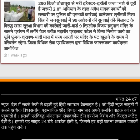
290 किलो डोडाचूरा से भरी ट्रैक्टर-ट्रॉली जप्त “नशे से दूरी
है जरूरी 2.0” अभियान के तहत अवैध मादक पदार्थों की
तस्करी पर पुलिस की प्रभावी कार्रवाई-कलेक्टर श्रीमती मिशा
सिंह ने जनसुनवाई में 99 आवेदनों की सुनवाई की-मिलावट के
विरुद्ध खाद्य सुरक्षा विभाग की कार्रवाई जारी-वार्ड 9 त्रिलोक विजय हनुमान मंदिर के
सामने प्रांगण में लगेंगे पेवर ब्लॉक महापौर प्रहलाद पटेल ने किया निर्माण कार्य का
भूमि पूजन-श्रावण-भादौ मास में भस्म आरती पर मंदिर के पट खुलने के समय में
परिवर्तन रहेगा-जिला विधिक सेवा प्राधिकरण द्वारा विधिक जागरूकता कार्यक्रम
आयोजित
1 week ago
भारत 24 x7
न्यूज देश में सबसे तेजी से बढ़ती हुई हिंदी समाचार वेबसाइट है। जो हिंदी न्यूज साइटों में
सबसे अधिक विश्वसनीय, प्रामाणिक और निष्पक्ष समाचार अपने समर्पित पाठक वर्ग तक
पहुंचाती है। इसकी प्रतिबद्ध ऑनलाइन संपादकीय टीम हररोज विशेष और विस्तृत कंटेंट
देती है। हमारी यह साइट 24 घंटे अपडेट होती है, जिससे हर बड़ी घटना तत्काल पाठकों
तक पहुंच सके।