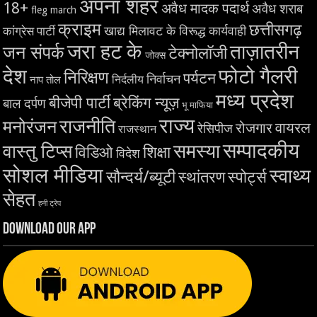
अपना शहर
18+
अवैध मादक पदार्थ
अवैध शराब
fleg march
क्राइम
छत्तीसगढ़
खाद्य मिलावट के विरूद्ध कार्यवाही
कांग्रेस पार्टी
जरा हट के
ताज़ातरीन
जन संपर्क
टेक्नोलॉजी
जोक्स
देश
फोटो गैलरी
निरिक्षण
पर्यटन
निर्वाचन
निर्दलीय
नाप तोल
मध्य प्रदेश
बीजेपी पार्टी
ब्रेकिंग न्यूज़
बाल दर्पण
भू माफिया
राज्य
राजनीति
मनोरंजन
वायरल
रोजगार
रेसिपीज
राजस्थान
सम्पादकीय
समस्या
वास्तु टिप्स
शिक्षा
विडिओ
विदेश
सोशल मीडिया
स्वाथ्य
सौन्दर्य/ब्यूटी
स्थांतरण
स्पोर्ट्स
सेहत
हनी ट्रेप
Download Our App