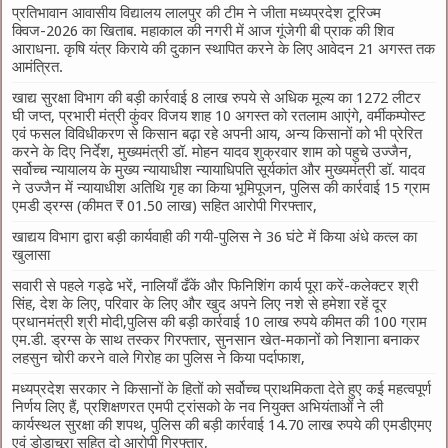
प्रतिभावान आवासीय विद्यालय लालपुर की टीम ने जीता मध्यप्रदेश टूरिज्म
क्विज-2026 का खिताब. महाकाल की नगरी में आज गूंजेगी बी प्राक की शिव
आराधना. कृषि यंत्र किराये की दुकान स्थापित करने के लिए आवेदन 21 अगस्त तक
आमंत्रित.
खाद्य सुरक्षा विभाग की बड़ी कार्रवाई 8 लाख रुपये से अधिक मूल्य का 1272 लीटर
घी जप्त, प्रभारी मंत्री कुंवर विजय शाह 10 अगस्त को रतलाम आएंगे, वर्मीकम्पोस्ट
एवं फसल विविधीकरण से किसान बढ़ा रहे अपनी आय, अन्य किसानों को भी प्रेरित
करने के दिए निर्देश, मुख्यमंत्री डॉ. मोहन यादव शुक्रवार शाम को पहुचे उज्जैन,
सर्वोच्च न्यायालय के मुख्‍य न्‍यायाधीश न्यायाधिपति सूर्यकांत और मुख्यमंत्री डॉ. यादव
ने उज्जैन में न्यायाधीश अतिथि गृह का किया भूमिपूजन, पुलिस की कार्रवाई 15 ग्राम
एमडी ड्रग्स (कीमत ₹ 01.50 लाख) सहित आरोपी गिरफ्तार,
खाद्यय विभाग द्वारा बड़ी कार्यवाही की गयी-पुलिस ने 36 घंटे में किया अंधे कत्ल का
खुलासा
सवारी से पहले गड्ढे भरें, नालियाँ ढँकें और फिनिशिंग कार्य पूरा करें-कलेक्टर श्री
सिंह, देश के लिए, परिवार के लिए और खुद अपने लिए नशे से हमेशा रहें दूर
प्रधानमंत्री श्री मोदी,पुलिस की बड़ी कार्रवाई 10 लाख रुपये कीमत की 100 ग्राम
एम.डी. ड्रग्स के साथ तस्कर गिरफ्तार, सुनसान खेत-मकानों को निशाना बनाकर
लहसुन चोरी करने वाले गिरोह का पुलिस ने किया पर्दाफाश,
मध्यप्रदेश सरकार ने किसानों के हितों को सर्वोच्च प्राथमिकता देते हुए कई महत्वपूर्ण
निर्णय लिए हैं, प्रशिक्षणरत एमपी ट्रांसको के नव नियुक्त अभियंताओं ने ली
कार्यस्थल सुरक्षा की शपथ, पुलिस की बड़ी कार्रवाई 14.70 लाख रुपये की एमडीएमए
एवं डोडाचूरा सहित दो आरोपी गिरफ्तार,