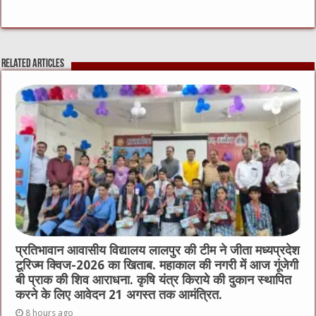
a
w
e
m
e
h
c
it
C
ai
ss
at
e
te
h
l
e
s
Related Articles
b
r
at
n
A
o
g
p
o
er
p
k
प्रतिभावान आवासीय विद्यालय लालपुर की टीम ने जीता मध्यप्रदेश
टूरिज्म क्विज-2026 का खिताब. महाकाल की नगरी में आज गूंजेगी
बी प्राक की शिव आराधना. कृषि यंत्र किराये की दुकान स्थापित
करने के लिए आवेदन 21 अगस्त तक आमंत्रित.
8 hours ago