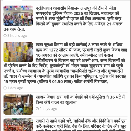
प्रतिभावान आवासीय विद्यालय लालपुर की टीम ने जीता
मध्यप्रदेश टूरिज्म क्विज-2026 का खिताब. महाकाल की
नगरी में आज गूंजेगी बी प्राक की शिव आराधना. कृषि यंत्र
किराये की दुकान स्थापित करने के लिए आवेदन 21 अगस्त
तक आमंत्रित.
8 hours ago
खाद्य सुरक्षा विभाग की बड़ी कार्रवाई 8 लाख रुपये से अधिक
मूल्य का 1272 लीटर घी जप्त, प्रभारी मंत्री कुंवर विजय शाह
10 अगस्त को रतलाम आएंगे, वर्मीकम्पोस्ट एवं फसल
विविधीकरण से किसान बढ़ा रहे अपनी आय, अन्य किसानों को
भी प्रेरित करने के दिए निर्देश, मुख्यमंत्री डॉ. मोहन यादव शुक्रवार शाम को पहुचे
उज्जैन, सर्वोच्च न्यायालय के मुख्‍य न्‍यायाधीश न्यायाधिपति सूर्यकांत और मुख्यमंत्री
डॉ. यादव ने उज्जैन में न्यायाधीश अतिथि गृह का किया भूमिपूजन, पुलिस की कार्रवाई
15 ग्राम एमडी ड्रग्स (कीमत ₹ 01.50 लाख) सहित आरोपी गिरफ्तार,
1 day ago
खाद्यय विभाग द्वारा बड़ी कार्यवाही की गयी-पुलिस ने 36 घंटे में
किया अंधे कत्ल का खुलासा
2 days ago
सवारी से पहले गड्ढे भरें, नालियाँ ढँकें और फिनिशिंग कार्य पूरा
करें-कलेक्टर श्री सिंह, देश के लिए, परिवार के लिए और खुद