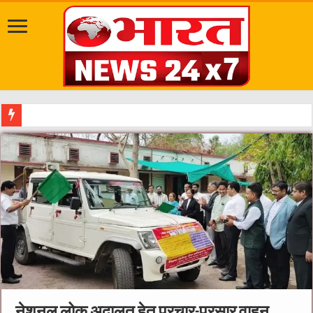
दत्तात्रेय अखाड़ा, श्याम धाम आश्रम और राजराजेश्वरी आश्रम पहुंचकर
नेशनल लोक अदालत हेतु प्रचार-प्रसार वाहन