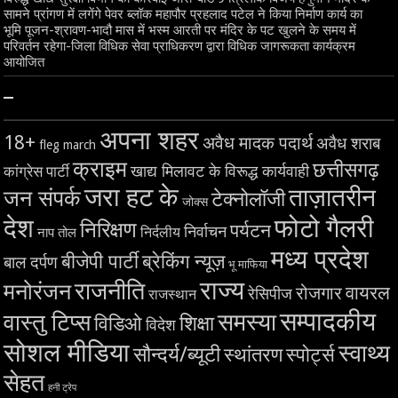
सामने प्रांगण में लगेंगे पेवर ब्लॉक महापौर प्रहलाद पटेल ने किया निर्माण कार्य का
भूमि पूजन-श्रावण-भादौ मास में भस्म आरती पर मंदिर के पट खुलने के समय में
परिवर्तन रहेगा-जिला विधिक सेवा प्राधिकरण द्वारा विधिक जागरूकता कार्यक्रम
आयोजित
–
अपना शहर
18+
अवैध मादक पदार्थ
अवैध शराब
fleg march
क्राइम
छत्तीसगढ़
खाद्य मिलावट के विरूद्ध कार्यवाही
कांग्रेस पार्टी
जरा हट के
ताज़ातरीन
जन संपर्क
टेक्नोलॉजी
जोक्स
देश
फोटो गैलरी
निरिक्षण
पर्यटन
निर्वाचन
निर्दलीय
नाप तोल
मध्य प्रदेश
बीजेपी पार्टी
ब्रेकिंग न्यूज़
बाल दर्पण
भू माफिया
राज्य
राजनीति
मनोरंजन
वायरल
रोजगार
रेसिपीज
राजस्थान
सम्पादकीय
समस्या
वास्तु टिप्स
शिक्षा
विडिओ
विदेश
सोशल मीडिया
स्वाथ्य
सौन्दर्य/ब्यूटी
स्थांतरण
स्पोर्ट्स
सेहत
हनी ट्रेप