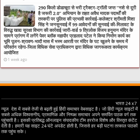
290 किलो डोडाचूरा से भरी ट्रैक्टर-ट्रॉली जप्त “नशे से दूरी
है जरूरी 2.0” अभियान के तहत अवैध मादक पदार्थों की
तस्करी पर पुलिस की प्रभावी कार्रवाई-कलेक्टर श्रीमती मिशा
सिंह ने जनसुनवाई में 99 आवेदनों की सुनवाई की-मिलावट के
विरुद्ध खाद्य सुरक्षा विभाग की कार्रवाई जारी-वार्ड 9 त्रिलोक विजय हनुमान मंदिर के
सामने प्रांगण में लगेंगे पेवर ब्लॉक महापौर प्रहलाद पटेल ने किया निर्माण कार्य का
भूमि पूजन-श्रावण-भादौ मास में भस्म आरती पर मंदिर के पट खुलने के समय में
परिवर्तन रहेगा-जिला विधिक सेवा प्राधिकरण द्वारा विधिक जागरूकता कार्यक्रम
आयोजित
1 week ago
भारत 24 x7
न्यूज देश में सबसे तेजी से बढ़ती हुई हिंदी समाचार वेबसाइट है। जो हिंदी न्यूज साइटों में
सबसे अधिक विश्वसनीय, प्रामाणिक और निष्पक्ष समाचार अपने समर्पित पाठक वर्ग तक
पहुंचाती है। इसकी प्रतिबद्ध ऑनलाइन संपादकीय टीम हररोज विशेष और विस्तृत कंटेंट
देती है। हमारी यह साइट 24 घंटे अपडेट होती है, जिससे हर बड़ी घटना तत्काल पाठकों
तक पहुंच सके।