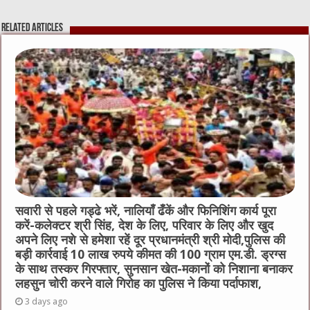
e
te
h
l
e
s
Related Articles
b
r
at
n
A
o
g
p
o
er
p
k
सवारी से पहले गड्ढे भरें, नालियाँ ढँकें और फिनिशिंग कार्य पूरा
करें-कलेक्टर श्री सिंह, देश के लिए, परिवार के लिए और खुद
अपने लिए नशे से हमेशा रहें दूर प्रधानमंत्री श्री मोदी,पुलिस की
बड़ी कार्रवाई 10 लाख रुपये कीमत की 100 ग्राम एम.डी. ड्रग्स
के साथ तस्कर गिरफ्तार, सुनसान खेत-मकानों को निशाना बनाकर
लहसुन चोरी करने वाले गिरोह का पुलिस ने किया पर्दाफाश,
3 days ago