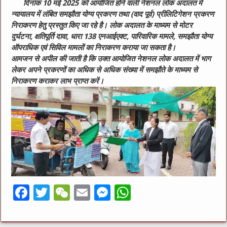
दिनांक 10 मई 2025 को आयोजित होने वाली नेशनल लोक अदालत में
न्यायालय में लंबित समझौता योग्य प्रकरण तथा (वाद पूर्व) प्रीलिटिगेशन प्रकरण
निराकरण हेतु प्रस्तुत किए जा रहे है। लोक अदालत के माध्यम से मोटर
दुर्घटना, क्षतिपूर्ति दावा, धारा 138 एनआईएक्ट, पारिवारिक मामले, समझौता योग्य
ऑपराधिक एवं सिविल मामलों का निराकरण कराया जा सकता है।
आमजन से अपील की जाती है कि उक्त आयोजित नेशनल लोक अदालत में भाग
लेकर अपने प्रकरणों का अधिक से अधिक संख्या में समझौते के माध्यम से
निराकरण कराकर लाभ प्राप्त करें।
F
T
W
E
M
W
a
w
e
m
e
h
c
it
C
ai
ss
at