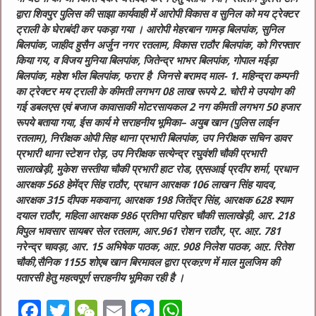
द्वारा शिवपुर पुलिस की साझा कार्यवाही में आरोपी विकास व सुनिल को मय ट्रेक्टर
ट्राली के घेराबंदी कर पकड़ा गया । आरोपी मेहरबान गामड़ बिलपांक, सुनिल
बिलपांक, जाहीद हुसैन अर्जुन नगर रतलाम, विकास राठौर बिलपांक, को गिरफ्तार
किया गय, व विजय मुनिया बिलपांक, जितेन्द्र भाभर बिलपांक, गोपाल मईड़ा
बिलपांक, महेश भील बिलपांक, फरार है जिनसे बरामद माल- 1. महिन्द्रा कम्पनी
का ट्रेक्टर मय ट्राली के कीमती लगभग 08 लाख रूपये 2. चोरी मे उपयोग की
गई डबलएस एवं बजाज कावासाकी मोटरसायकल 2 नग कीमती लगभग 50 हजार
रूपये बताया गया, ईस कार्य मे सराहनीय भूमिका– अयुब खान (पुलिस लाईन
रतलाम), निरीक्षक ओपी सिह थाना प्रभारी बिलपांक, उप निरीक्षक सचिन डावर
प्रभारी थाना स्टेशन रोड़, उप निरीक्षक सत्येन्द्र रघुवंशी चौकी प्रभारी
सालाखेड़ी, मुकेश सस्तीया चौकी प्रभारी हाट रोड, एएसआई प्रदीप शर्मा, प्रधान
आरक्षक 568 हेमेंद्र सिंह राठौर, प्रधान आरक्षक 106 लाखन सिंह यादव,
आरक्षक 315 दीपक मकवाना, आरक्षक 198 जितेंद्र सिंह, आरक्षक 628 श्याम
दयाल राठौर, महिला आरक्षक 986 प्रतिभा परिहार चौकी सालाखेड़ी, आर. 218
विपुल भावसार सायबर सेल रतलाम, आर.961 रोशन राठौर, प्र. आऱ. 781
नरेन्द्र चावड़ा, आर. 15 अभिषेक पाठक, आऱ. 908 निलेश पाठक, आऱ. रितेश
चौकी,सैनिक 1155 शोएब खान बिरमावल द्वारा प्रकऱण में माल मुलजिम की
पतारसी हेतु महत्वपूर्ण सराहनीय भूमिका रही है ।
F
T
W
E
M
W