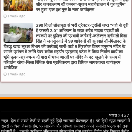
और जनकल्याण की कामना-सृजन महाविद्यालय में गुरु पूर्णिमा
पर हुआ ‘एक वृक्ष गुरु के नाम’ कार्यक्रम-
1 week ago
290 किलो डोडाचूरा से भरी ट्रैक्टर-ट्रॉली जप्त “नशे से दूरी
है जरूरी 2.0” अभियान के तहत अवैध मादक पदार्थों की
तस्करी पर पुलिस की प्रभावी कार्रवाई-कलेक्टर श्रीमती मिशा
सिंह ने जनसुनवाई में 99 आवेदनों की सुनवाई की-मिलावट के
विरुद्ध खाद्य सुरक्षा विभाग की कार्रवाई जारी-वार्ड 9 त्रिलोक विजय हनुमान मंदिर के
सामने प्रांगण में लगेंगे पेवर ब्लॉक महापौर प्रहलाद पटेल ने किया निर्माण कार्य का
भूमि पूजन-श्रावण-भादौ मास में भस्म आरती पर मंदिर के पट खुलने के समय में
परिवर्तन रहेगा-जिला विधिक सेवा प्राधिकरण द्वारा विधिक जागरूकता कार्यक्रम
आयोजित
1 week ago
भारत 24 x7
न्यूज देश में सबसे तेजी से बढ़ती हुई हिंदी समाचार वेबसाइट है। जो हिंदी न्यूज साइटों में
सबसे अधिक विश्वसनीय, प्रामाणिक और निष्पक्ष समाचार अपने समर्पित पाठक वर्ग तक
पहुंचाती है। इसकी प्रतिबद्ध ऑनलाइन संपादकीय टीम हररोज विशेष और विस्तृत कंटेंट