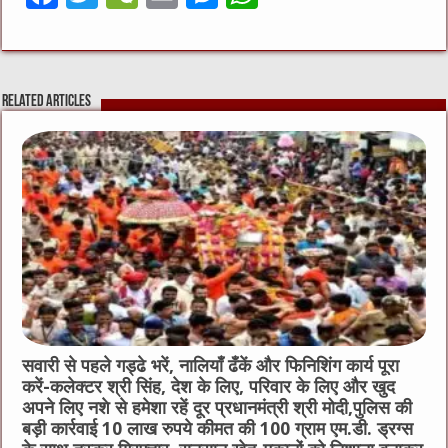
a
w
e
m
e
h
c
it
C
ai
ss
at
e
te
h
l
e
s
Related Articles
b
r
at
n
A
o
g
p
o
er
p
k
सवारी से पहले गड्ढे भरें, नालियाँ ढँकें और फिनिशिंग कार्य पूरा
करें-कलेक्टर श्री सिंह, देश के लिए, परिवार के लिए और खुद
अपने लिए नशे से हमेशा रहें दूर प्रधानमंत्री श्री मोदी,पुलिस की
बड़ी कार्रवाई 10 लाख रुपये कीमत की 100 ग्राम एम.डी. ड्रग्स