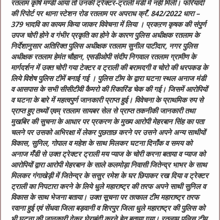
रतलाम कृषि मण्डी आया तो उनकी ट्रेक्टर-ट्राली मंडी में नही मिली। फरियादी
की रिपोर्ट पर थाना स्टेशन रोड रतलाम पर अपराध क्रँ. 842/2022 धारा –
379 भादवि का कायम किया जाकर विवेचना में लिया । प्रकऱण कृषक की संपुर्ण
उपज चोरी होने व गंभीर प्रकृति का होने के कारण पुलिस अधीक्षक रतलाम के
निर्देशानुसार अतिरिक्त पुलिस अधीक्षक रतलाम सुनील पाटीदार, नगर पुलिस
अधीक्षक रतलाम हेमंत चौहान, एसडीओपी संदीप निगवाल रतलाम ग्रामीण के
मार्गदर्शन में उक्त चोरी गया टेक्टर व ट्राली की बरामदगी व चोरो की धरपकड के
लिये विशेष पुलिस टीमें बनाई गई । पुलिस टीम के द्वारा घटना स्थल अनाज मंडी
व आसपास के सभी सीसीटीवी कैमरो की रिकारिंड चेक की गई। जिसमें आरोपियों
व घटना के बारे में महत्वपुर्ण जानकारी प्राप्त हुई। विवेचना के प्राथमिक रुप से
प्राप्त हुए तथ्यों एवम् रतलाम सायबर सेल से प्राप्त तकनीकी जानकारी तथा
मुखबिर की सुचना के आधार पर प्रकरण के मुख्य आरोपी मेहरबान सिंह का पता
चलने पर उसको अभिरक्षा में लेकर पुछताछ करने पर उसने अपने अन्य साथीयों
विकास, सुनिल, गोपाल व महेश के साथ मिलकर घटना दिनाँक व समय को
अनाज मँडी से उक्त ट्रेक्टर ट्राली मय प्याज के चोरी करना बताया व प्याज को
आरोपियों द्वारा आरोपी मेहरबान के साले कलमोड़ा निवासी जितेन्द्र भाभर के साथ
मिलकर गंगाखेड़ी में जितेन्द्र के ससुर रमेश के घर छिपाकर रख दिया व ट्रेक्टर
ट्राली का निपटारा करने के लिये धुले महाराष्ट्र की तरफ अपने साथी सुनिल व
विकास के साथ भेजना बताया। उक्त सूचना पर तत्काल टीम महाराष्ट्र तरफ
रवाना हुई एवं सेंधवा जिला बड़वानी व शिरपुर जिला धुले महाराष्ट्र की पुलिस को
भी घटना की जानकारी देकर घेराबंदी करने हेतु बताया गया। रतलाम पुलिस टीम