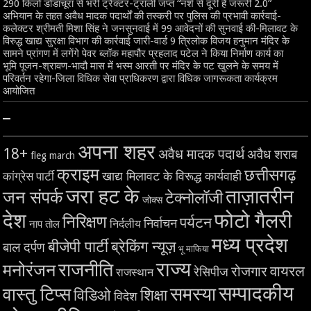
290 किलो डोडाचूरा से भरी ट्रैक्टर-ट्रॉली जप्त “नशे से दूरी है जरूरी 2.0”
अभियान के तहत अवैध मादक पदार्थों की तस्करी पर पुलिस की प्रभावी कार्रवाई-
कलेक्टर श्रीमती मिशा सिंह ने जनसुनवाई में 99 आवेदनों की सुनवाई की-मिलावट के
विरुद्ध खाद्य सुरक्षा विभाग की कार्रवाई जारी-वार्ड 9 त्रिलोक विजय हनुमान मंदिर के
सामने प्रांगण में लगेंगे पेवर ब्लॉक महापौर प्रहलाद पटेल ने किया निर्माण कार्य का
भूमि पूजन-श्रावण-भादौ मास में भस्म आरती पर मंदिर के पट खुलने के समय में
परिवर्तन रहेगा-जिला विधिक सेवा प्राधिकरण द्वारा विधिक जागरूकता कार्यक्रम
आयोजित
–
अपना शहर
18+
अवैध मादक पदार्थ
अवैध शराब
fleg march
क्राइम
छत्तीसगढ़
खाद्य मिलावट के विरूद्ध कार्यवाही
कांग्रेस पार्टी
जरा हट के
ताज़ातरीन
जन संपर्क
टेक्नोलॉजी
जोक्स
देश
फोटो गैलरी
निरिक्षण
पर्यटन
निर्वाचन
निर्दलीय
नाप तोल
मध्य प्रदेश
बीजेपी पार्टी
ब्रेकिंग न्यूज़
बाल दर्पण
भू माफिया
राज्य
राजनीति
मनोरंजन
वायरल
रोजगार
रेसिपीज
राजस्थान
सम्पादकीय
समस्या
वास्तु टिप्स
शिक्षा
विडिओ
विदेश