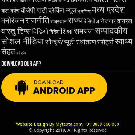
निर्वाचन
निर्दलीय
नाप तोल
मध्य प्रदेश
बीजेपी पार्टी
ब्रेकिंग न्यूज़
बाल दर्पण
भू माफिया
राज्य
राजनीति
मनोरंजन
वायरल
रोजगार
रेसिपीज
राजस्थान
सम्पादकीय
समस्या
वास्तु टिप्स
शिक्षा
विडिओ
विदेश
सोशल मीडिया
स्वाथ्य
सौन्दर्य/ब्यूटी
स्थांतरण
स्पोर्ट्स
सेहत
हनी ट्रेप
Download Our App
Website Design By Mytesta.com +91 8809 666 000
© Copyright 2018, All Rights Reserved