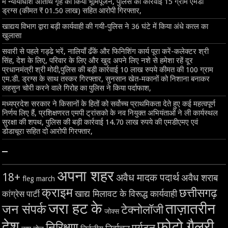
में न्यायाधीश अतिथि गृह का किया भूमिपूजन, पुलिस की कार्रवाई 15 ग्राम एमडी
ड्रग्स (कीमत ₹ 01.50 लाख) सहित आरोपी गिरफ्तार,
खाद्यय विभाग द्वारा बड़ी कार्यवाही की गयी-पुलिस ने 36 घंटे में किया अंधे कत्ल का
खुलासा
सवारी से पहले गड्ढे भरें, नालियाँ ढँकें और फिनिशिंग कार्य पूरा करें-कलेक्टर श्री
सिंह, देश के लिए, परिवार के लिए और खुद अपने लिए नशे से हमेशा रहें दूर
प्रधानमंत्री श्री मोदी,पुलिस की बड़ी कार्रवाई 10 लाख रुपये कीमत की 100 ग्राम
एम.डी. ड्रग्स के साथ तस्कर गिरफ्तार, सुनसान खेत-मकानों को निशाना बनाकर
लहसुन चोरी करने वाले गिरोह का पुलिस ने किया पर्दाफाश,
मध्यप्रदेश सरकार ने किसानों के हितों को सर्वोच्च प्राथमिकता देते हुए कई महत्वपूर्ण
निर्णय लिए हैं, प्रशिक्षणरत एमपी ट्रांसको के नव नियुक्त अभियंताओं ने ली कार्यस्थल
सुरक्षा की शपथ, पुलिस की बड़ी कार्रवाई 14.70 लाख रुपये की एमडीएमए एवं
डोडाचूरा सहित दो आरोपी गिरफ्तार,
–
अपना शहर
18+
अवैध मादक पदार्थ
अवैध शराब
fleg march
क्राइम
छत्तीसगढ़
खाद्य मिलावट के विरूद्ध कार्यवाही
कांग्रेस पार्टी
जरा हट के
ताज़ातरीन
जन संपर्क
टेक्नोलॉजी
जोक्स
देश
फोटो गैलरी
निरिक्षण
पर्यटन