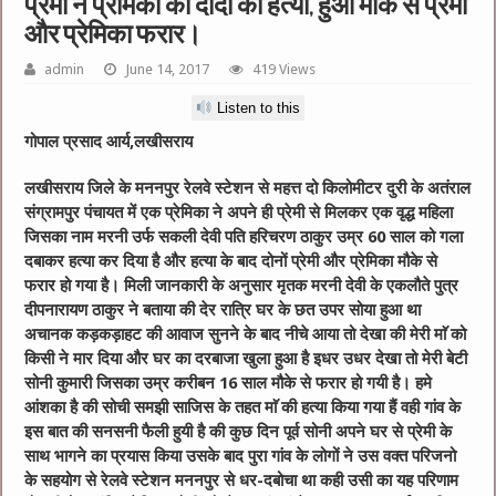
प्रेमी ने प्रेमिका की दादी की हत्या, हुआ मौके से प्रेमी
और प्रेमिका फरार।
admin
June 14, 2017
419 Views
Listen to this
गोपाल प्रसाद आर्य,लखीसराय
लखीसराय जिले के मननपुर रेलवे स्टेशन से महत्त दो किलोमीटर दुरी के अतंराल
संग्रामपुर पंचायत में एक प्रेमिका ने अपने ही प्रेमी से मिलकर एक वृद्ध महिला
जिसका नाम मरनी उर्फ सकली देवी पति हरिचरण ठाकुर उम्र 60 साल को गला
दबाकर हत्या कर दिया है और हत्या के बाद दोनों प्रेमी और प्रेमिका मौके से
फरार हो गया है। मिली जानकारी के अनुसार मृतक मरनी देवी के एकलौते पुत्र
दीपनारायण ठाकुर ने बताया की देर रात्रि घर के छत उपर सोया हुआ था
अचानक कड़कड़ाहट की आवाज सुनने के बाद नीचे आया तो देखा की मेरी माॅ को
किसी ने मार दिया और घर का दरबाजा खुला हुआ है इधर उधर देखा तो मेरी बेटी
सोनी कुमारी जिसका उम्र करीबन 16 साल मौके से फरार हो गयी है। हमे
आंशका है की सोची समझी साजिस के तहत माॅ की हत्या किया गया हैं वही गांव के
इस बात की सनसनी फैली हुयी है की कुछ दिन पूर्व सोनी अपने घर से प्रेमी के
साथ भागने का प्रयास किया उसके बाद पुरा गांव के लोगों ने उस वक्त परिजनो
के सहयोग से रेलवे स्टेशन मननपुर से धर-दबोचा था कही उसी का यह परिणाम