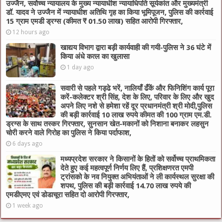
उज्जैन, सर्वोच्च न्यायालय के मुख्‍य न्‍यायाधीश न्यायाधिपति सूर्यकांत और मुख्यमंत्री
डॉ. यादव ने उज्जैन में न्यायाधीश अतिथि गृह का किया भूमिपूजन, पुलिस की कार्रवाई
15 ग्राम एमडी ड्रग्स (कीमत ₹ 01.50 लाख) सहित आरोपी गिरफ्तार,
12 hours ago
खाद्यय विभाग द्वारा बड़ी कार्यवाही की गयी-पुलिस ने 36 घंटे में
किया अंधे कत्ल का खुलासा
1 day ago
सवारी से पहले गड्ढे भरें, नालियाँ ढँकें और फिनिशिंग कार्य पूरा
करें-कलेक्टर श्री सिंह, देश के लिए, परिवार के लिए और खुद
अपने लिए नशे से हमेशा रहें दूर प्रधानमंत्री श्री मोदी,पुलिस
की बड़ी कार्रवाई 10 लाख रुपये कीमत की 100 ग्राम एम.डी.
ड्रग्स के साथ तस्कर गिरफ्तार, सुनसान खेत-मकानों को निशाना बनाकर लहसुन
चोरी करने वाले गिरोह का पुलिस ने किया पर्दाफाश,
6 days ago
मध्यप्रदेश सरकार ने किसानों के हितों को सर्वोच्च प्राथमिकता
देते हुए कई महत्वपूर्ण निर्णय लिए हैं, प्रशिक्षणरत एमपी
ट्रांसको के नव नियुक्त अभियंताओं ने ली कार्यस्थल सुरक्षा की
शपथ, पुलिस की बड़ी कार्रवाई 14.70 लाख रुपये की
एमडीएमए एवं डोडाचूरा सहित दो आरोपी गिरफ्तार,
1 week ago