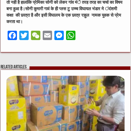
तो नही है हालांकि प्रेमिका सोनी को लेकर गांव मंे तरह तरह का चर्चा का विषय
बना हुआ है।सोनी कुमारी गावं के ही प्लस टु उच्च विघायल भंडार मे ंदंशमी
कक्षा की छात्रा है और इसी विघालय के एक छात्र राहुल नामक युवक से प्रेम
करता था।
F
T
W
E
M
W
a
w
e
m
e
h
c
it
C
ai
ss
at
e
te
h
l
e
s
Related Articles
b
r
at
n
A
o
g
p
o
er
p
k