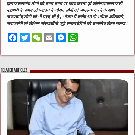
द्वारा जरूरतमंद लोगों को समय समय पर मदद करना एवं कोरोनावायरस जैसी
महामारी के समय लॉकडाउन के दौरान लोगों को जागरूक करने के साथ
जरूरतमंद लोगों को भी मदद की है। भोपाल में करीब 50 से अधिक अधिकारी,
समाजसेवी एवं विभिन्न संस्थाओं से जुड़े समाजसेवियों को सम्मानित किया जाएगा।
F
T
W
E
M
W
a
w
e
m
e
h
c
it
C
ai
ss
at
e
te
h
l
e
s
Related Articles
b
r
at
n
A
o
g
p
o
er
p
k