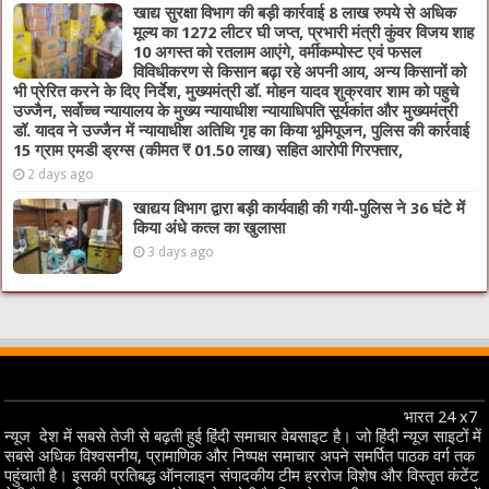
खाद्य सुरक्षा विभाग की बड़ी कार्रवाई 8 लाख रुपये से अधिक
मूल्य का 1272 लीटर घी जप्त, प्रभारी मंत्री कुंवर विजय शाह
10 अगस्त को रतलाम आएंगे, वर्मीकम्पोस्ट एवं फसल
विविधीकरण से किसान बढ़ा रहे अपनी आय, अन्य किसानों को
भी प्रेरित करने के दिए निर्देश, मुख्यमंत्री डॉ. मोहन यादव शुक्रवार शाम को पहुचे
उज्जैन, सर्वोच्च न्यायालय के मुख्‍य न्‍यायाधीश न्यायाधिपति सूर्यकांत और मुख्यमंत्री
डॉ. यादव ने उज्जैन में न्यायाधीश अतिथि गृह का किया भूमिपूजन, पुलिस की कार्रवाई
15 ग्राम एमडी ड्रग्स (कीमत ₹ 01.50 लाख) सहित आरोपी गिरफ्तार,
2 days ago
खाद्यय विभाग द्वारा बड़ी कार्यवाही की गयी-पुलिस ने 36 घंटे में
किया अंधे कत्ल का खुलासा
3 days ago
भारत 24 x7
न्यूज देश में सबसे तेजी से बढ़ती हुई हिंदी समाचार वेबसाइट है। जो हिंदी न्यूज साइटों में
सबसे अधिक विश्वसनीय, प्रामाणिक और निष्पक्ष समाचार अपने समर्पित पाठक वर्ग तक
पहुंचाती है। इसकी प्रतिबद्ध ऑनलाइन संपादकीय टीम हररोज विशेष और विस्तृत कंटेंट