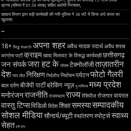
ड्रग्स (कीमत ₹ 01.50 लाख) सहित आरोपी गिरफ्तार,
खाद्यय विभाग द्वारा बड़ी कार्यवाही की गयी-पुलिस ने 36 घंटे में किया अंधे कत्ल का
खुलासा
–
अपना शहर
18+
अवैध मादक पदार्थ
अवैध शराब
fleg march
क्राइम
छत्तीसगढ़
खाद्य मिलावट के विरूद्ध कार्यवाही
कांग्रेस पार्टी
जरा हट के
ताज़ातरीन
जन संपर्क
टेक्नोलॉजी
जोक्स
देश
फोटो गैलरी
निरिक्षण
पर्यटन
निर्वाचन
निर्दलीय
नाप तोल
मध्य प्रदेश
बीजेपी पार्टी
ब्रेकिंग न्यूज़
बाल दर्पण
भू माफिया
राज्य
राजनीति
मनोरंजन
वायरल
रोजगार
रेसिपीज
राजस्थान
सम्पादकीय
समस्या
वास्तु टिप्स
शिक्षा
विडिओ
विदेश
सोशल मीडिया
स्वाथ्य
सौन्दर्य/ब्यूटी
स्थांतरण
स्पोर्ट्स
सेहत
हनी ट्रेप