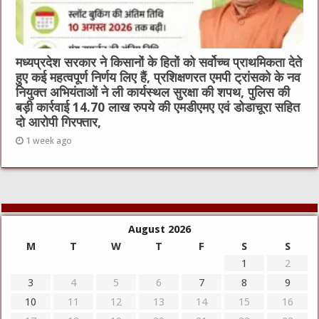
मध्यप्रदेश सरकार ने किसानों के हितों को सर्वोच्च प्राथमिकता देते
हुए कई महत्वपूर्ण निर्णय लिए हैं, प्रशिक्षणरत एमपी ट्रांसको के नव
नियुक्त अभियंताओं ने ली कार्यस्थल सुरक्षा की शपथ, पुलिस की
बड़ी कार्रवाई 14.70 लाख रुपये की एमडीएमए एवं डोडाचूरा सहित
दो आरोपी गिरफ्तार,
1 week ago
August 2026
M
T
W
T
F
S
S
1
2
3
4
5
6
7
8
9
10
11
12
13
14
15
16