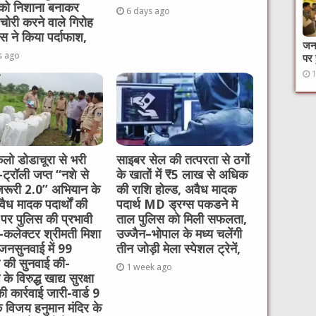
 को निशाना बनाकर
6 days ago
चोरी करने वाले गिरोह
स ने किया पर्दाफाश,
जनक
s ago
पर 
लो डोडाचूरा से भरी
साइबर सेल की तत्परता से ठगों
र-ट्रॉली जप्त “नशे से
के खातों में ₹5 लाख से अधिक
 जरूरी 2.0” अभियान के
की राशि होल्ड, अवैध मादक
ैध मादक पदार्थों की
पदार्थ MD ड्रग्स पकडने मे
 पर पुलिस की प्रभावी
ताल पुलिस को मिली सफलता,
ई-कलेक्टर श्रीमती मिशा
उज्जैन–भोपाल के मध्य चलेंगी
 जनसुनवाई में 99
तीन जोड़ी मेला स्पेशल ट्रेनें,
ं की सुनवाई की-
1 week ago
े विरुद्ध खाद्य सुरक्षा
ी कार्रवाई जारी-वार्ड 9
 विजय हनुमान मंदिर के