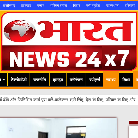
छत्तीसगढ़
झारखंड
पंजाब
पश्चिम बंगाल
बिहार
मध्य प्रदेश
राजस्थान
हरियाणा
श
टेक्नोलॉजी
राजनीति
क्राइम
मनोरंजन
स्पोर्ट्स
स्वाथ्य
शिक्षा
फ