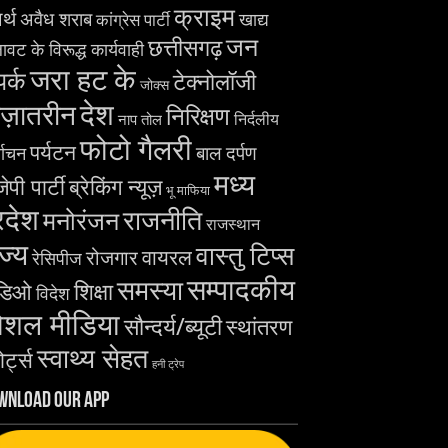
क्राइम
र्थ
अवैध शराब
खाद्य
कांग्रेस पार्टी
जन
छत्तीसगढ़
ावट के विरूद्ध कार्यवाही
जरा हट के
पर्क
टेक्नोलॉजी
जोक्स
देश
ज़ातरीन
निरिक्षण
निर्दलीय
नाप तोल
फोटो गैलरी
पर्यटन
बाल दर्पण
्वाचन
मध्य
ेपी पार्टी
ब्रेकिंग न्यूज़
भू माफिया
रदेश
राजनीति
मनोरंजन
राजस्थान
ज्य
वास्तु टिप्स
वायरल
रोजगार
रेसिपीज
सम्पादकीय
समस्या
शिक्षा
डिओ
विदेश
ोशल मीडिया
सौन्दर्य/ब्यूटी
स्थांतरण
स्वाथ्य सेहत
ोर्ट्स
हनी ट्रेप
wnload Our App