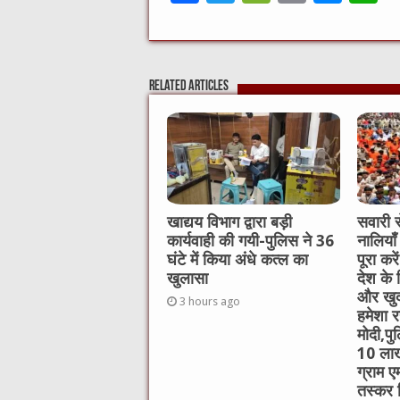
a
w
e
m
e
h
c
it
C
ai
ss
a
e
te
h
l
e
s
Related Articles
b
r
at
n
A
o
g
p
o
er
p
k
खाद्यय विभाग द्वारा बड़ी
सवारी स
कार्यवाही की गयी-पुलिस ने 36
नालियाँ
घंटे में किया अंधे कत्ल का
पूरा कर
खुलासा
देश के 
और खुद
3 hours ago
हमेशा रह
मोदी,पु
10 लाख
ग्राम ए
तस्कर 