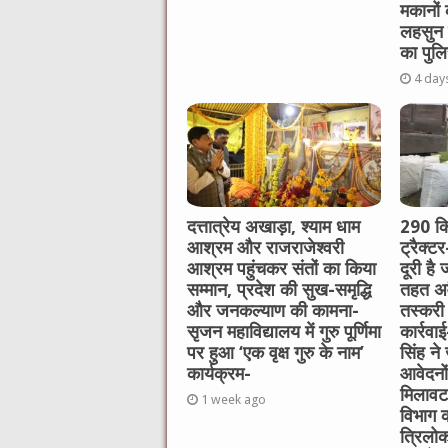
मकानों
लहसुन 
का पुलि
4 day
दत्तात्रेय अखाड़ा, श्याम धाम
290 कि
आश्रम और राजराजेश्वरी
ट्रैक्ट
आश्रम पहुंचकर संतों का किया
दूरी है
सम्मान, प्रदेश की सुख-समृद्धि
तहत अव
और जनकल्याण की कामना-
तस्करी
सृजन महाविद्यालय में गुरु पूर्णिमा
कार्रवा
पर हुआ ‘एक वृक्ष गुरु के नाम’
सिंह ने
कार्यक्रम-
आवेदनो
मिलावट क
1 week ago
विभाग क
त्रिलोक