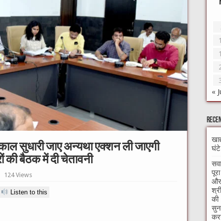
« J
Recen
खाद
्काल सुधारी जाए अन्यथा एक्शन ली जाएगी
घंट
 की बैठक में दी चेतावनी
सवा
पूर
124 Views
और 
श्र
Listen to this
की 
सुन
करन