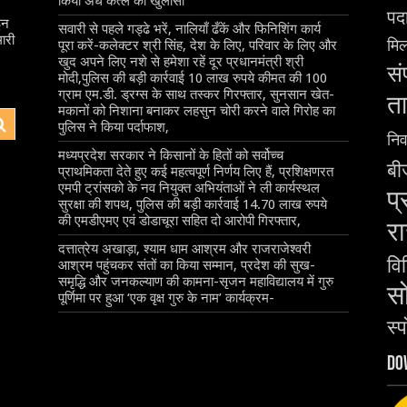
किया अंधे कत्ल का खुलासा
पदा
इन
सवारी से पहले गड्ढे भरें, नालियाँ ढँकें और फिनिशिंग कार्य
ारी
मिल
पूरा करें-कलेक्टर श्री सिंह, देश के लिए, परिवार के लिए और
खुद अपने लिए नशे से हमेशा रहें दूर प्रधानमंत्री श्री
सं
मोदी,पुलिस की बड़ी कार्रवाई 10 लाख रुपये कीमत की 100
ग्राम एम.डी. ड्रग्स के साथ तस्कर गिरफ्तार, सुनसान खेत-
ता
मकानों को निशाना बनाकर लहसुन चोरी करने वाले गिरोह का
पुलिस ने किया पर्दाफाश,
निर
मध्यप्रदेश सरकार ने किसानों के हितों को सर्वोच्च
बीज
प्राथमिकता देते हुए कई महत्वपूर्ण निर्णय लिए हैं, प्रशिक्षणरत
एमपी ट्रांसको के नव नियुक्त अभियंताओं ने ली कार्यस्थल
प्
सुरक्षा की शपथ, पुलिस की बड़ी कार्रवाई 14.70 लाख रुपये
की एमडीएमए एवं डोडाचूरा सहित दो आरोपी गिरफ्तार,
रा
दत्तात्रेय अखाड़ा, श्याम धाम आश्रम और राजराजेश्वरी
वि
आश्रम पहुंचकर संतों का किया सम्मान, प्रदेश की सुख-
समृद्धि और जनकल्याण की कामना-सृजन महाविद्यालय में गुरु
स
पूर्णिमा पर हुआ ‘एक वृक्ष गुरु के नाम’ कार्यक्रम-
स्प
Do