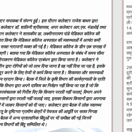
मध्
प्र
प्र
टर सभाकक्ष में संपन्न हुई। इस दौरान कलेक्टर राजेश बाथम द्वारा
ली 
ें कलेक्टर डॉ. शालिनी श्रीवास्तव
,
अपर कलेक्टर आर.एस. मंडलोई तथा
14.
आरो
ौरान कलेक्टर ने शासकीय डा. लक्ष्मीनारायण पांडे मेडिकल कॉलेज की
देशित किया कि मेडिकल कॉलेज अस्पताल की व्यवस्थाओं में अत्यंत कमी
दत्
ान सख्त नाराजगी व्यक्त की गई है। मेडिकल कॉलेज के डीन एक सप्ताह में
आश्
समृ
 जाएगी। बताया गया कि मेडिकल कॉलेज अस्पताल के संबंध में समय सीमा
गुर
का निराकरण मेडिकल कॉलेज प्रबंधन द्वारा किया जाना है। कलेक्टर ने
्वारा रोगियों को जो लाभ दिया जाना है वह नहीं दिया जा रहा है
,
इसके
290
दूर
ूर करने के लिए तेजी से कार्य किया जाना है। शिकायत और समस्याओं
की 
्रदान किया। बैठक में जिले के कृषि विभाग की कार्यप्रणाली के प्रति
श्र
विभाग द्वारा अपने दायित्व का निर्वहन नहीं किया जा रहा है जो कि
सुन
उपसंचालक को निर्देश दिए कि किसान पराली नहीं जलाएं
,
विभाग अपने
कार
किसानों द्वारा पराली नहीं जलाई जाए
,
इसका विकल्प किसानों द्वारा अपनाया
साम
ने 
ं में जाकर किसानों को दी जाए। कलेक्टर द्वारा बैठक में लोक स्वास्थ्य
भस्
ु के दृष्टिगत ग्रामीण क्षेत्रों में पेयजल की आपूर्ति पर सतत निगाह
रहे
बैठक में अन्य प्रशासनिक बिंदुओं पर भी समीक्षा की गई जिनमें
जाग
 विभागों की बिंदु सम्मिलित थे।
साइ