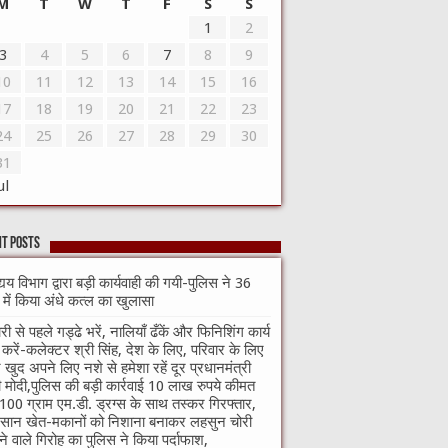
M
T
W
T
F
S
S
1
2
3
4
5
6
7
8
9
10
11
12
13
14
15
16
17
18
19
20
21
22
23
24
25
26
27
28
29
30
31
ul
t Posts
्यय विभाग द्वारा बड़ी कार्यवाही की गयी-पुलिस ने 36
े में किया अंधे कत्ल का खुलासा
री से पहले गड्ढे भरें, नालियाँ ढँकें और फिनिशिंग कार्य
ा करें-कलेक्टर श्री सिंह, देश के लिए, परिवार के लिए
खुद अपने लिए नशे से हमेशा रहें दूर प्रधानमंत्री
ी मोदी,पुलिस की बड़ी कार्रवाई 10 लाख रुपये कीमत
100 ग्राम एम.डी. ड्रग्स के साथ तस्कर गिरफ्तार,
सान खेत-मकानों को निशाना बनाकर लहसुन चोरी
े वाले गिरोह का पुलिस ने किया पर्दाफाश,