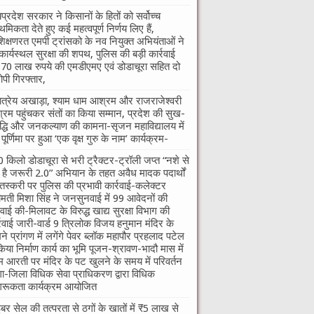
यप्रदेश सरकार ने किसानों के हितों को सर्वोच्च
ाथमिकता देते हुए कई महत्वपूर्ण निर्णय लिए हैं,
शिक्षणरत एमपी ट्रांसको के नव नियुक्त अभियंताओं ने
कार्यस्थल सुरक्षा की शपथ, पुलिस की बड़ी कार्रवाई
70 लाख रुपये की एमडीएमए एवं डोडाचूरा सहित दो
पी गिरफ्तार,
तात्रेय अखाड़ा, श्याम धाम आश्रम और राजराजेश्वरी
रम पहुंचकर संतों का किया सम्मान, प्रदेश की सुख-
द्धि और जनकल्याण की कामना-सृजन महाविद्यालय में
ु पूर्णिमा पर हुआ ‘एक वृक्ष गुरु के नाम’ कार्यक्रम-
 किलो डोडाचूरा से भरी ट्रैक्टर-ट्रॉली जप्त “नशे से
ी है जरूरी 2.0” अभियान के तहत अवैध मादक पदार्थों
तस्करी पर पुलिस की प्रभावी कार्रवाई-कलेक्टर
ीमती मिशा सिंह ने जनसुनवाई में 99 आवेदनों की
वाई की-मिलावट के विरुद्ध खाद्य सुरक्षा विभाग की
्रवाई जारी-वार्ड 9 त्रिलोक विजय हनुमान मंदिर के
ने प्रांगण में लगेंगे पेवर ब्लॉक महापौर प्रहलाद पटेल
किया निर्माण कार्य का भूमि पूजन-श्रावण-भादौ मास में
म आरती पर मंदिर के पट खुलने के समय में परिवर्तन
गा-जिला विधिक सेवा प्राधिकरण द्वारा विधिक
रूकता कार्यक्रम आयोजित
बर सेल की तत्परता से ठगों के खातों में ₹5 लाख से