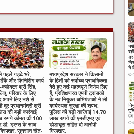
t
नशे
बड़
ड्र
निश
ने 
े पहले गड्ढे भरें,
मध्यप्रदेश सरकार ने किसानों
 ढँकें और फिनिशिंग कार्य
के हितों को सर्वोच्च प्राथमिकता
ें-कलेक्टर श्री सिंह,
देते हुए कई महत्वपूर्ण निर्णय लिए
लिए, परिवार के लिए
हैं, प्रशिक्षणरत एमपी ट्रांसको
 अपने लिए नशे से
के नव नियुक्त अभियंताओं ने ली
निय
ें दूर प्रधानमंत्री श्री
कार्यस्थल सुरक्षा की शपथ,
पुल
लिस की बड़ी कार्रवाई
पुलिस की बड़ी कार्रवाई 14.70
एवं
 रुपये कीमत की 100
लाख रुपये की एमडीएमए एवं
म.डी. ड्रग्स के साथ
डोडाचूरा सहित दो आरोपी
गिरफ्तार, सुनसान खेत-
गिरफ्तार,