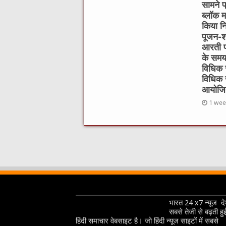
सामने प्
ब्लॉक म
किया निर
पूजन-श्
आरती प
के समय 
विधिक स
विधिक 
आयोजि
1 wee
भारत 24 x7 न्यूज देश
सबसे तेजी से बढ़ती हु
हिंदी समाचार वेबसाइट है। जो हिंदी न्यूज साइटों में सबसे