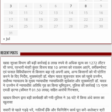
3
4
5
6
7
8
9
10
11
12
13
14
15
16
17
18
19
20
21
22
23
24
25
26
27
28
29
30
31
« Jul
Recent Posts
खाद्य सुरक्षा विभाग की बड़ी कार्रवाई 8 लाख रुपये से अधिक मूल्य का 1272 लीटर
घी जप्त, प्रभारी मंत्री कुंवर विजय शाह 10 अगस्त को रतलाम आएंगे, वर्मीकम्पोस्ट
एवं फसल विविधीकरण से किसान बढ़ा रहे अपनी आय, अन्य किसानों को भी प्रेरित
करने के दिए निर्देश, मुख्यमंत्री डॉ. मोहन यादव शुक्रवार शाम को पहुचे उज्जैन,
सर्वोच्च न्यायालय के मुख्‍य न्‍यायाधीश न्यायाधिपति सूर्यकांत और मुख्यमंत्री डॉ. यादव
ने उज्जैन में न्यायाधीश अतिथि गृह का किया भूमिपूजन, पुलिस की कार्रवाई 15 ग्राम
एमडी ड्रग्स (कीमत ₹ 01.50 लाख) सहित आरोपी गिरफ्तार,
खाद्यय विभाग द्वारा बड़ी कार्यवाही की गयी-पुलिस ने 36 घंटे में किया अंधे कत्ल का
खुलासा
सवारी से पहले गड्ढे भरें, नालियाँ ढँकें और फिनिशिंग कार्य पूरा करें-कलेक्टर श्री