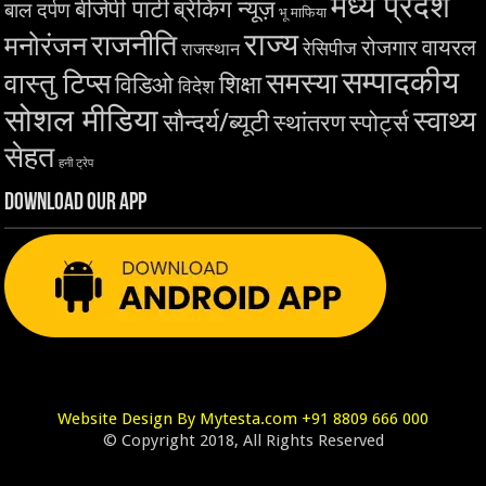
मध्य प्रदेश
बीजेपी पार्टी
ब्रेकिंग न्यूज़
बाल दर्पण
भू माफिया
राज्य
राजनीति
मनोरंजन
वायरल
रोजगार
रेसिपीज
राजस्थान
सम्पादकीय
समस्या
वास्तु टिप्स
शिक्षा
विडिओ
विदेश
सोशल मीडिया
स्वाथ्य
सौन्दर्य/ब्यूटी
स्थांतरण
स्पोर्ट्स
सेहत
हनी ट्रेप
Download Our App
Website Design By Mytesta.com +91 8809 666 000
© Copyright 2018, All Rights Reserved