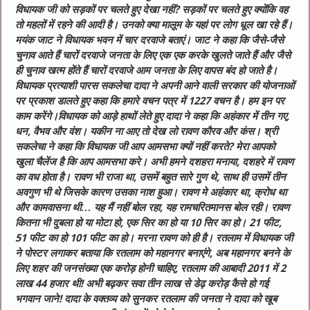
विधायक जी को सड़कों पर चलते हुए देखा नहीं? सड़कों पर चलते हुए क्योंकि वह
तो महलों में रहने की आदी है। उनको क्या मालूम के यहां पर लोग धूल खा रहे हैं।
मयंक जाट ने विधायक भवन में चार दरवाजे बताएं। जाट ने कहा कि जैसे-जैसे
चुनाव आते हैं चारों दरवाजे जनता के लिए एक एक करके खुलते जाते हैं और जैसे
ही चुनाव खत्म होंते हैं चारों दरवाजे आम जनता के लिए वापस बंद हो जाते है।
विधायक प्रत्याशी पारस सकलेचा दादा ने अपनी आने वाली सरकार की योजनाओं
पर प्रकाश डालते हुए कहा कि हमारे वचन पत्र में 1227 वचन है। हम इन पर
काम करेंगे।विधायक को आड़े हाथों लेते हुए दादा ने कहा कि अहंकार में तीन गए,
धन, वैभव और वंश। यकीन ना आए तो देख लो रावण कौरव और कंस। श्री
सकलेचा ने कहा कि विधायक जी आप आमसभा क्यों नहीं करते? मेरा आपको
खुला चैलेंज है कि आप आमसभा करे। अभी हमने दशहरा मनाया, दशहरे में रावण
का वध होता है। रावण भी राजा था, उसमें बहुत सारे गुण थे, साथ ही उसमें तीन
अवगुण भी थे जिसके कारण उसका नाश हुआ। रावण मे अहंकार था, क्रोध था
और कामवासना थी… यह मैं नहीं बोल रहा, यह रामचरितमानस बोल रही। रावण
कितना भी दुबला हो या मोटा हो, एक सिर का हो या 10 सिर का हो। 21 फीट,
51 फीट का हो 101 फीट का हो। मरना रावण को ही है। रतलाम में विधायक जी
ने पोस्टर लगाकर बताया कि रतलाम को महानगर बनाएंगे, अब महानगर बनने के
लिए शहर की जनसंख्या एक करोड़ होनी चाहिए, रतलाम की आबादी 2011 में 2
लाख 44 हजार थी! अभी बढ़कर सवा तीन लाख से डेढ़ करोड़ कैसे हो गई
भगवान जाने! दादा के वक्तव्य को सुनकर रतलाम की जनता ने दादा को खूब