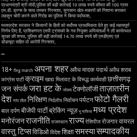
प्रधानमंत्री श्री मोदी,पुलिस की बड़ी कार्रवाई 10 लाख रुपये कीमत की 100 ग्राम
एम.डी. ड्रग्स के साथ तस्कर गिरफ्तार, सुनसान खेत-मकानों को निशाना बनाकर
लहसुन चोरी करने वाले गिरोह का पुलिस ने किया पर्दाफाश,
मध्यप्रदेश सरकार ने किसानों के हितों को सर्वोच्च प्राथमिकता देते हुए कई महत्वपूर्ण
निर्णय लिए हैं, प्रशिक्षणरत एमपी ट्रांसको के नव नियुक्त अभियंताओं ने ली कार्यस्थल
सुरक्षा की शपथ, पुलिस की बड़ी कार्रवाई 14.70 लाख रुपये की एमडीएमए एवं
डोडाचूरा सहित दो आरोपी गिरफ्तार,
–
अपना शहर
18+
अवैध मादक पदार्थ
अवैध शराब
fleg march
क्राइम
छत्तीसगढ़
खाद्य मिलावट के विरूद्ध कार्यवाही
कांग्रेस पार्टी
जरा हट के
ताज़ातरीन
जन संपर्क
टेक्नोलॉजी
जोक्स
देश
फोटो गैलरी
निरिक्षण
पर्यटन
निर्वाचन
निर्दलीय
नाप तोल
मध्य प्रदेश
बीजेपी पार्टी
ब्रेकिंग न्यूज़
बाल दर्पण
भू माफिया
राज्य
राजनीति
मनोरंजन
वायरल
रोजगार
रेसिपीज
राजस्थान
सम्पादकीय
समस्या
वास्तु टिप्स
शिक्षा
विडिओ
विदेश