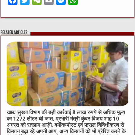
F
T
W
E
M
W
a
w
e
m
e
h
c
it
C
ai
ss
at
e
te
h
l
e
s
Related Articles
b
r
at
n
A
o
g
p
o
er
p
k
खाद्य सुरक्षा विभाग की बड़ी कार्रवाई 8 लाख रुपये से अधिक मूल्य
का 1272 लीटर घी जप्त, प्रभारी मंत्री कुंवर विजय शाह 10
अगस्त को रतलाम आएंगे, वर्मीकम्पोस्ट एवं फसल विविधीकरण से
किसान बढ़ा रहे अपनी आय, अन्य किसानों को भी प्रेरित करने के