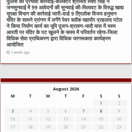
पुलिस की प्रभावी कार्रवाई-कलेक्टर श्रीमती मिशा सिंह ने
जनसुनवाई में 99 आवेदनों की सुनवाई की-मिलावट के विरुद्ध खाद्य
सुरक्षा विभाग की कार्रवाई जारी-वार्ड 9 त्रिलोक विजय हनुमान
मंदिर के सामने प्रांगण में लगेंगे पेवर ब्लॉक महापौर प्रहलाद पटेल
ने किया निर्माण कार्य का भूमि पूजन-श्रावण-भादौ मास में भस्म
आरती पर मंदिर के पट खुलने के समय में परिवर्तन रहेगा-जिला
विधिक सेवा प्राधिकरण द्वारा विधिक जागरूकता कार्यक्रम
आयोजित
1 week ago
August 2026
M
T
W
T
F
S
S
1
2
3
4
5
6
7
8
9
10
11
12
13
14
15
16
17
18
19
20
21
22
23