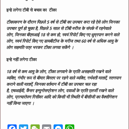
इन्‍हे लगेगा टीबी से बचाव का टीका
टीकाकरण के दौरान पिछले
5
वर्ष से टीबी का उपचार करा रहे ऐसे लोग जिनका
उपचार पूर्ण हो चुका है
,
पिछले
5
साल से टीबी मरीज के संपर्क में रहनेवाले
लोग
,
जिनका बीएमआई
18
से कम हो
,
स्‍वयं रिपोर्ट किए गए धुम्रपान करने वाले
लोग
,
स्‍वयं रिपोर्ट किए गए डायबीटीज के मरीज तथा
60
वर्ष से अधिक आयु के
लोग सहमति पत्र भरकर टीका लगवा सकेंगे ।
इन्‍हे नहीं लगेगा टीका
18
वर्ष से कम आयु के लोग
,
टीका लगवाने के प्रति असहमति रखने वाले
व्‍यक्ति
,
गंभीर रूप से बीमार बिस्‍तर पर रहने वाले व्‍यक्ति
,
गर्भवती माताऐं
,
स्‍तनपान
कराने वाली माताऐं
,
जिनका वर्तमान में टीबी का उपचार चल रहा
है
,
एचआईवी
,
कैंसर इम्‍युनोसप्रेशन लोग
,
दवाओं के प्रति एलर्जी रखने वाले
लोग
,
प्रत्‍यारोपण रिसीवर आदि को किसी भी स्थिति में बीसीजी का वैक्‍सीनेशन
नहीं किया जाएगा ।