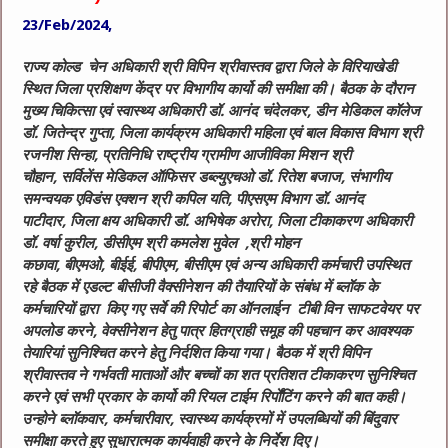
23/Feb/2024,
राज्‍य कोल्‍ड चेन अधिकारी श्री विपिन श्रीवास्‍तव द्वारा जिले के विरियाखेडी
स्थित जिला प्रशिक्षण केंद्र पर विभागीय कार्यो की समीक्षा की। बैठक के दौरान
मुख्‍य चिकित्‍सा एवं स्‍वास्‍थ्‍य अधिकारी डॉ. आनंद चंदेलकर
,
डीन मेडिकल कॉलेज
डॉ. जितेन्‍द्र गुप्‍ता
,
जिला कार्यक्रम अधिकारी महिला एवं बाल विकास विभाग श्री
रजनीश सिन्‍हा
,
प्रतिनिधि राष्‍ट्रीय ग्रामीण आजीविका मिशन श्री
चौहान
,
सर्विलेंस मेडिकल ऑफिसर डब्‍ल्‍युएचओ डॉ. रितेश बजाज
,
संभागीय
समन्‍वयक एविडंस एक्‍शन श्री कपिल यति
,
पीएसएम विभाग डॉ. आनंद
पाटीदार
,
जिला क्षय अधिकारी डॉ. अभिषेक अरोरा
,
जिला टीकाकरण अधिकारी
डॉ. वर्षा कुरील
,
डीसीएम श्री कमलेश मुवेल
,
श्री मोहन
कछावा
,
बीएमओे
,
बीईई
,
बीपीएम
,
बीसीएम एवं अन्‍य अधिकारी कर्मचारी उपस्थित
रहे
बैठक में एडल्‍ट बीसीजी वैक्‍सीनेशन की तैयारियों के संबंध में ब्‍लॉक के
कर्मचारियों द्वारा किए गए सर्वे की रिपोर्ट का ऑनलाईन टीबी विन साफटवेयर पर
अपलोड करने
,
वेक्‍सीनेशन हेतु पात्र हितग्राही समूह की पहचान क‍र आवश्‍यक
तेयारियां सुनिश्चित करने हेतु निर्दशित किया गया। बैठक में श्री विपिन
श्रीवास्‍तव ने गर्भवती माताओं और बच्‍चों का शत प्रतिशत टीकाकरण सुनिश्चित
करने एवं सभी प्रकार के कार्यो की रियल टाईम रिर्पोंटिंग करने की बात कही।
उन्‍होने ब्‍लॉकवार
,
कर्मचारीवार
,
स्‍वास्‍थ्‍य कार्यक्रमों में उपलब्धियों की बिंदुवार
समीक्षा करते हुए सुधारात्‍मक कार्यवाही करने के निर्देश दिए।