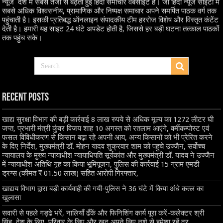
न्यूज देश में सबसे तेजी से बढ़ती हुई हिंदी समाचार वेबसाइट है। जो हिंदी न्यूज साइटों में
सबसे अधिक विश्वसनीय, प्रामाणिक और निष्पक्ष समाचार अपने समर्पित पाठक वर्ग तक
पहुंचाती है। इसकी प्रतिबद्ध ऑनलाइन संपादकीय टीम हररोज विशेष और विस्तृत कंटेंट
देती है। हमारी यह साइट 24 घंटे अपडेट होती है, जिससे हर बड़ी घटना तत्काल पाठकों
तक पहुंच सके।
Recent Posts
खाद्य सुरक्षा विभाग की बड़ी कार्रवाई 8 लाख रुपये से अधिक मूल्य का 1272 लीटर घी
जप्त, प्रभारी मंत्री कुंवर विजय शाह 10 अगस्त को रतलाम आएंगे, वर्मीकम्पोस्ट एवं
फसल विविधीकरण से किसान बढ़ा रहे अपनी आय, अन्य किसानों को भी प्रेरित करने
के दिए निर्देश, मुख्यमंत्री डॉ. मोहन यादव शुक्रवार शाम को पहुचे उज्जैन, सर्वोच्च
न्यायालय के मुख्‍य न्‍यायाधीश न्यायाधिपति सूर्यकांत और मुख्यमंत्री डॉ. यादव ने उज्जैन
में न्यायाधीश अतिथि गृह का किया भूमिपूजन, पुलिस की कार्रवाई 15 ग्राम एमडी
ड्रग्स (कीमत ₹ 01.50 लाख) सहित आरोपी गिरफ्तार,
खाद्यय विभाग द्वारा बड़ी कार्यवाही की गयी-पुलिस ने 36 घंटे में किया अंधे कत्ल का
खुलासा
सवारी से पहले गड्ढे भरें, नालियाँ ढँकें और फिनिशिंग कार्य पूरा करें-कलेक्टर श्री
सिंह, देश के लिए, परिवार के लिए और खुद अपने लिए नशे से हमेशा रहें दूर