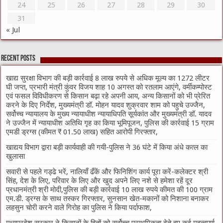
24
25
26
27
28
29
30
31
« Jul
Recent Posts
खाद्य सुरक्षा विभाग की बड़ी कार्रवाई 8 लाख रुपये से अधिक मूल्य का 1272 लीटर
घी जप्त, प्रभारी मंत्री कुंवर विजय शाह 10 अगस्त को रतलाम आएंगे, वर्मीकम्पोस्ट
एवं फसल विविधीकरण से किसान बढ़ा रहे अपनी आय, अन्य किसानों को भी प्रेरित
करने के दिए निर्देश, मुख्यमंत्री डॉ. मोहन यादव शुक्रवार शाम को पहुचे उज्जैन,
सर्वोच्च न्यायालय के मुख्‍य न्‍यायाधीश न्यायाधिपति सूर्यकांत और मुख्यमंत्री डॉ. यादव
ने उज्जैन में न्यायाधीश अतिथि गृह का किया भूमिपूजन, पुलिस की कार्रवाई 15 ग्राम
एमडी ड्रग्स (कीमत ₹ 01.50 लाख) सहित आरोपी गिरफ्तार,
खाद्यय विभाग द्वारा बड़ी कार्यवाही की गयी-पुलिस ने 36 घंटे में किया अंधे कत्ल का
खुलासा
सवारी से पहले गड्ढे भरें, नालियाँ ढँकें और फिनिशिंग कार्य पूरा करें-कलेक्टर श्री
सिंह, देश के लिए, परिवार के लिए और खुद अपने लिए नशे से हमेशा रहें दूर
प्रधानमंत्री श्री मोदी,पुलिस की बड़ी कार्रवाई 10 लाख रुपये कीमत की 100 ग्राम
एम.डी. ड्रग्स के साथ तस्कर गिरफ्तार, सुनसान खेत-मकानों को निशाना बनाकर
लहसुन चोरी करने वाले गिरोह का पुलिस ने किया पर्दाफाश,
मध्यप्रदेश सरकार ने किसानों के हितों को सर्वोच्च प्राथमिकता देते हुए कई महत्वपूर्ण