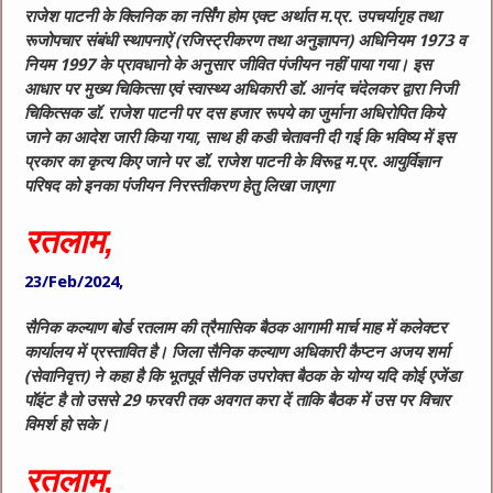
राजेश पाटनी के क्लिनिक का नर्सिंग होम एक्‍ट अर्थात म.प्र. उपचर्यागृह तथा
रूजोपचार संबंधी स्‍थापनाऐं (रजिस्‍ट्रीकरण तथा अनुज्ञापन) अधिनियम
1973
व
नियम
1997
के प्रावधानो के अनुसार जीवित पंजीयन नहीं पाया गया। इस
आधार पर मुख्‍य चिकित्‍सा एवं स्‍वास्‍थ्‍य अधिकारी डॉ. आनंद चंदेलकर द्वारा निजी
चिकित्सक डॉ. राजेश पाटनी पर दस हजार रूपये का जुर्माना अधिरोपित किये
जाने का आदेश जारी किया गया, साथ ही कडी चेतावनी दी गई कि भविष्‍य में इस
प्रकार का कृत्‍य किए जाने पर डॉ. राजेश पाटनी के विरूद्व म.प्र. आयुर्विज्ञान
परिषद को इनका पंजीयन निरस्‍तीकरण हेतु लिखा जाएगा
रतलाम,
23/Feb/2024,
सैनिक कल्याण बोर्ड रतलाम की त्रैमासिक बैठक आगामी मार्च माह में कलेक्टर
कार्यालय में प्रस्तावित है। जिला सैनिक कल्याण अधिकारी कैप्टन अजय शर्मा
(सेवानिवृत्त) ने कहा है कि भूतपूर्व सैनिक उपरोक्त बैठक के योग्य यदि कोई एजेंडा
पॉइंट है तो उससे
29
फरवरी तक अवगत करा दें ताकि बैठक में उस पर विचार
विमर्श हो सके।
रतलाम,