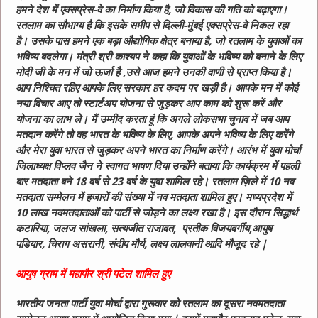
हमने देश में एक्सप्रेस-वे का निर्माण किया है, जो विकास की गति को बढ़ाएगा।
रतलाम का सौभाग्य है कि इसके समीप से दिल्ली-मुंबई एक्सप्रेस-वे निकल रहा
है। उसके पास हमने एक बड़ा औद्योगिक क्षेत्र बनाया है, जो रतलाम के युवाओं का
भविष्य बदलेगा।
मंत्री श्री काश्यप ने कहा कि युवाओं के भविष्य को बनाने के लिए
मोदी जी के मन में जो ऊर्जा है ,उसे आज हमने उनकी वाणी से प्राप्त किया है।
आप निश्चित रहिए आपके लिए सरकार हर कदम पर खड़ी है। आपके मन में कोई
नया विचार आए तो स्टार्टअप योजना से जुड़कर आप काम को शुरू करें और
योजना का लाभ ले। मैं उम्मीद करता हूं कि अगले लोकसभा चुनाव में जब आप
मतदान करेंगे तो वह भारत के भविष्य के लिए, आपके अपने भविष्य के लिए करेंगे
और मेरा युवा भारत से जुड़कर अपने भारत का निर्माण करेंगे।
आरंभ में युवा मोर्चा
जिलाध्यक्ष विप्लव जैन ने स्वागत भाषण दिया उन्होंने बताया कि कार्यक्रम में पहली
बार मतदाता बने 18 वर्ष से 23 वर्ष के युवा शामिल रहे। रतलाम ज़िले में 10 नव
मतदाता सम्मेलन में हजारों की संख्या में नव मतदाता शामिल हुए। मध्यप्रदेश में
10 लाख नवमतदाताओं को पार्टी से जोड़ने का लक्ष्य रखा है। इस दौरान सिद्धार्थ
कटारिया, जलज सांखला, सत्यजीत राजावत, प्रतीक विजयवर्गीय,आयुष
पडियार, चिराग असरानी, संदीप मौर्य, लक्ष्य लालवानी आदि मौजूद रहे |
आयुष ग्राम में महापौर श्री पटेल शामिल हुए
भारतीय जनता पार्टी युवा मोर्चा द्वारा गुरूवार को रतलाम का दूसरा नवमतदाता