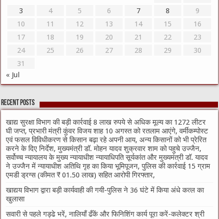
3
4
5
6
7
8
9
10
11
12
13
14
15
16
17
18
19
20
21
22
23
24
25
26
27
28
29
30
31
« Jul
Recent Posts
खाद्य सुरक्षा विभाग की बड़ी कार्रवाई 8 लाख रुपये से अधिक मूल्य का 1272 लीटर
घी जप्त, प्रभारी मंत्री कुंवर विजय शाह 10 अगस्त को रतलाम आएंगे, वर्मीकम्पोस्ट
एवं फसल विविधीकरण से किसान बढ़ा रहे अपनी आय, अन्य किसानों को भी प्रेरित
करने के दिए निर्देश, मुख्यमंत्री डॉ. मोहन यादव शुक्रवार शाम को पहुचे उज्जैन,
सर्वोच्च न्यायालय के मुख्‍य न्‍यायाधीश न्यायाधिपति सूर्यकांत और मुख्यमंत्री डॉ. यादव
ने उज्जैन में न्यायाधीश अतिथि गृह का किया भूमिपूजन, पुलिस की कार्रवाई 15 ग्राम
एमडी ड्रग्स (कीमत ₹ 01.50 लाख) सहित आरोपी गिरफ्तार,
खाद्यय विभाग द्वारा बड़ी कार्यवाही की गयी-पुलिस ने 36 घंटे में किया अंधे कत्ल का
खुलासा
सवारी से पहले गड्ढे भरें, नालियाँ ढँकें और फिनिशिंग कार्य पूरा करें-कलेक्टर श्री