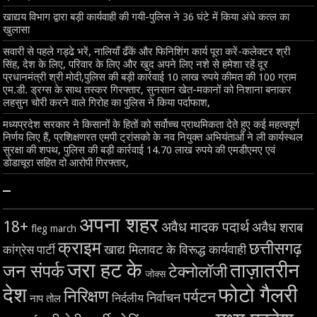
खाद्यय विभाग द्वारा बड़ी कार्यवाही की गयी-पुलिस ने 36 घंटे में किया अंधे कत्ल का
खुलासा
सवारी से पहले गड्ढे भरें, नालियाँ ढँकें और फिनिशिंग कार्य पूरा करें-कलेक्टर श्री
सिंह, देश के लिए, परिवार के लिए और खुद अपने लिए नशे से हमेशा रहें दूर
प्रधानमंत्री श्री मोदी,पुलिस की बड़ी कार्रवाई 10 लाख रुपये कीमत की 100 ग्राम
एम.डी. ड्रग्स के साथ तस्कर गिरफ्तार, सुनसान खेत-मकानों को निशाना बनाकर
लहसुन चोरी करने वाले गिरोह का पुलिस ने किया पर्दाफाश,
मध्यप्रदेश सरकार ने किसानों के हितों को सर्वोच्च प्राथमिकता देते हुए कई महत्वपूर्ण
निर्णय लिए हैं, प्रशिक्षणरत एमपी ट्रांसको के नव नियुक्त अभियंताओं ने ली कार्यस्थल
सुरक्षा की शपथ, पुलिस की बड़ी कार्रवाई 14.70 लाख रुपये की एमडीएमए एवं
डोडाचूरा सहित दो आरोपी गिरफ्तार,
–
अपना शहर
18+
अवैध मादक पदार्थ
अवैध शराब
fleg march
क्राइम
छत्तीसगढ़
खाद्य मिलावट के विरूद्ध कार्यवाही
कांग्रेस पार्टी
जरा हट के
ताज़ातरीन
जन संपर्क
टेक्नोलॉजी
जोक्स
देश
फोटो गैलरी
निरिक्षण
पर्यटन
निर्वाचन
निर्दलीय
नाप तोल