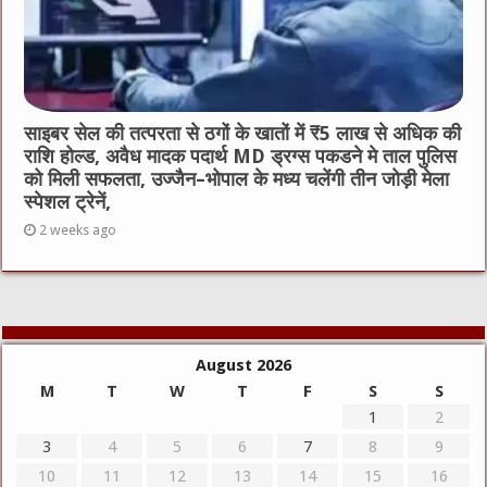
साइबर सेल की तत्परता से ठगों के खातों में ₹5 लाख से अधिक की
राशि होल्ड, अवैध मादक पदार्थ MD ड्रग्स पकडने मे ताल पुलिस
को मिली सफलता, उज्जैन–भोपाल के मध्य चलेंगी तीन जोड़ी मेला
स्पेशल ट्रेनें,
2 weeks ago
August 2026
M
T
W
T
F
S
S
1
2
3
4
5
6
7
8
9
10
11
12
13
14
15
16