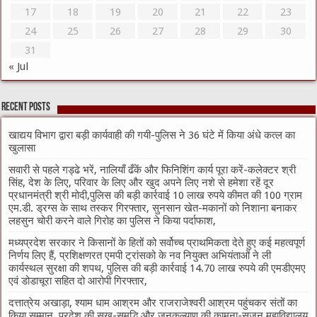
17
18
19
20
21
22
23
24
25
26
27
28
29
30
31
« Jul
Recent Posts
खाद्यय विभाग द्वारा बड़ी कार्यवाही की गयी-पुलिस ने 36 घंटे में किया अंधे कत्ल का
खुलासा
सवारी से पहले गड्ढे भरें, नालियाँ ढँकें और फिनिशिंग कार्य पूरा करें-कलेक्टर श्री
सिंह, देश के लिए, परिवार के लिए और खुद अपने लिए नशे से हमेशा रहें दूर
प्रधानमंत्री श्री मोदी,पुलिस की बड़ी कार्रवाई 10 लाख रुपये कीमत की 100 ग्राम
एम.डी. ड्रग्स के साथ तस्कर गिरफ्तार, सुनसान खेत-मकानों को निशाना बनाकर
लहसुन चोरी करने वाले गिरोह का पुलिस ने किया पर्दाफाश,
मध्यप्रदेश सरकार ने किसानों के हितों को सर्वोच्च प्राथमिकता देते हुए कई महत्वपूर्ण
निर्णय लिए हैं, प्रशिक्षणरत एमपी ट्रांसको के नव नियुक्त अभियंताओं ने ली
कार्यस्थल सुरक्षा की शपथ, पुलिस की बड़ी कार्रवाई 14.70 लाख रुपये की एमडीएमए
एवं डोडाचूरा सहित दो आरोपी गिरफ्तार,
दत्तात्रेय अखाड़ा, श्याम धाम आश्रम और राजराजेश्वरी आश्रम पहुंचकर संतों का
किया सम्मान, प्रदेश की सुख-समृद्धि और जनकल्याण की कामना-सृजन महाविद्यालय