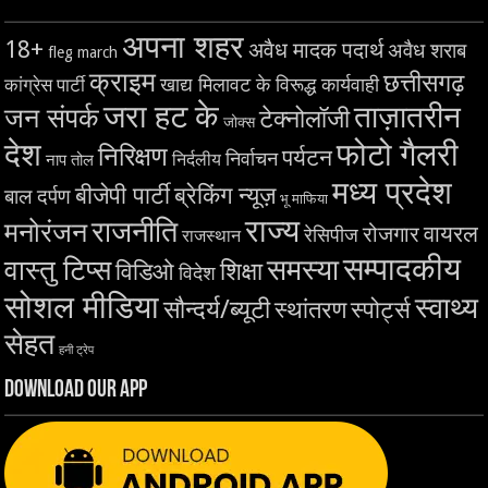
अपना शहर
18+
अवैध मादक पदार्थ
अवैध शराब
fleg march
क्राइम
छत्तीसगढ़
खाद्य मिलावट के विरूद्ध कार्यवाही
कांग्रेस पार्टी
जरा हट के
ताज़ातरीन
जन संपर्क
टेक्नोलॉजी
जोक्स
देश
फोटो गैलरी
निरिक्षण
पर्यटन
निर्वाचन
निर्दलीय
नाप तोल
मध्य प्रदेश
बीजेपी पार्टी
ब्रेकिंग न्यूज़
बाल दर्पण
भू माफिया
राज्य
राजनीति
मनोरंजन
वायरल
रोजगार
रेसिपीज
राजस्थान
सम्पादकीय
समस्या
वास्तु टिप्स
शिक्षा
विडिओ
विदेश
सोशल मीडिया
स्वाथ्य
सौन्दर्य/ब्यूटी
स्थांतरण
स्पोर्ट्स
सेहत
हनी ट्रेप
Download Our App