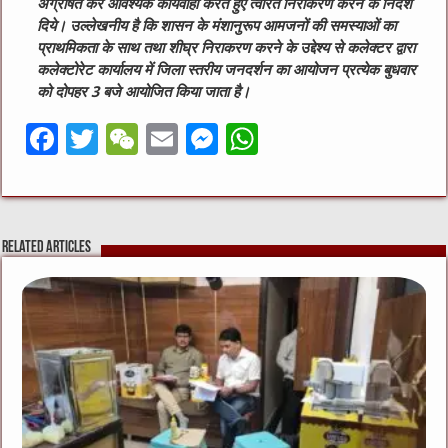
अग्रेषित कर आवश्यक कार्यवाही करते हुए त्वरित निराकरण करने के निर्देश
दिये। उल्लेखनीय है कि शासन के मंशानुरूप आमजनों की समस्याओं का
प्राथमिकता के साथ तथा शीघ्र निराकरण करने के उद्देश्य से कलेक्टर द्वारा
कलेक्टोरेट कार्यालय में जिला स्तरीय जनदर्शन का आयोजन प्रत्येक बुधवार
को दोपहर 3 बजे आयोजित किया जाता है।
F
T
W
E
M
W
a
w
e
m
e
h
c
it
C
ai
ss
at
e
te
h
l
e
s
Related Articles
b
r
at
n
A
o
g
p
o
er
p
k