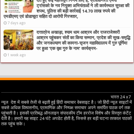
देते हुए कई महत्वपूर्ण निर्णय लिए हैं, प्रशिक्षणरत एमपी
ट्रांसको के नव नियुक्त अभियंताओं ने ली कार्यस्थल सुरक्षा की
शपथ, पुलिस की बड़ी कार्रवाई 14.70 लाख रुपये की
एमडीएमए एवं डोडाचूरा सहित दो आरोपी गिरफ्तार,
7 days ago
दत्तात्रेय अखाड़ा, श्याम धाम आश्रम और राजराजेश्वरी
आश्रम पहुंचकर संतों का किया सम्मान, प्रदेश की सुख-समृद्धि
और जनकल्याण की कामना-सृजन महाविद्यालय में गुरु पूर्णिमा
पर हुआ ‘एक वृक्ष गुरु के नाम’ कार्यक्रम-
1 week ago
भारत 24 x7
न्यूज देश में सबसे तेजी से बढ़ती हुई हिंदी समाचार वेबसाइट है। जो हिंदी न्यूज साइटों में
सबसे अधिक विश्वसनीय, प्रामाणिक और निष्पक्ष समाचार अपने समर्पित पाठक वर्ग तक
पहुंचाती है। इसकी प्रतिबद्ध ऑनलाइन संपादकीय टीम हररोज विशेष और विस्तृत कंटेंट
देती है। हमारी यह साइट 24 घंटे अपडेट होती है, जिससे हर बड़ी घटना तत्काल पाठकों
तक पहुंच सके।