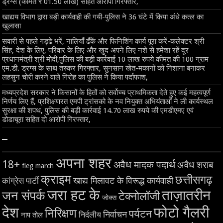
ड्रग्स (कीमत ₹ 01.50 लाख) सहित आरोपी गिरफ्तार,
खाद्यय विभाग द्वारा बड़ी कार्यवाही की गयी-पुलिस ने 36 घंटे में किया अंधे कत्ल का
खुलासा
सवारी से पहले गड्ढे भरें, नालियाँ ढँकें और फिनिशिंग कार्य पूरा करें-कलेक्टर श्री
सिंह, देश के लिए, परिवार के लिए और खुद अपने लिए नशे से हमेशा रहें दूर
प्रधानमंत्री श्री मोदी,पुलिस की बड़ी कार्रवाई 10 लाख रुपये कीमत की 100 ग्राम
एम.डी. ड्रग्स के साथ तस्कर गिरफ्तार, सुनसान खेत-मकानों को निशाना बनाकर
लहसुन चोरी करने वाले गिरोह का पुलिस ने किया पर्दाफाश,
मध्यप्रदेश सरकार ने किसानों के हितों को सर्वोच्च प्राथमिकता देते हुए कई महत्वपूर्ण
निर्णय लिए हैं, प्रशिक्षणरत एमपी ट्रांसको के नव नियुक्त अभियंताओं ने ली कार्यस्थल
सुरक्षा की शपथ, पुलिस की बड़ी कार्रवाई 14.70 लाख रुपये की एमडीएमए एवं
डोडाचूरा सहित दो आरोपी गिरफ्तार,
–
अपना शहर
18+
अवैध मादक पदार्थ
अवैध शराब
fleg march
क्राइम
छत्तीसगढ़
खाद्य मिलावट के विरूद्ध कार्यवाही
कांग्रेस पार्टी
जरा हट के
ताज़ातरीन
जन संपर्क
टेक्नोलॉजी
जोक्स
देश
फोटो गैलरी
निरिक्षण
पर्यटन
निर्वाचन
निर्दलीय
नाप तोल