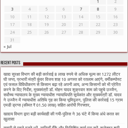
1
2
3
4
5
6
7
8
9
10
11
12
13
14
15
16
17
18
19
20
21
22
23
24
25
26
27
28
29
30
31
« Jul
Recent Posts
खाद्य सुरक्षा विभाग की बड़ी कार्रवाई 8 लाख रुपये से अधिक मूल्य का 1272 लीटर
घी जप्त, प्रभारी मंत्री कुंवर विजय शाह 10 अगस्त को रतलाम आएंगे, वर्मीकम्पोस्ट
एवं फसल विविधीकरण से किसान बढ़ा रहे अपनी आय, अन्य किसानों को भी प्रेरित
करने के दिए निर्देश, मुख्यमंत्री डॉ. मोहन यादव शुक्रवार शाम को पहुचे उज्जैन,
सर्वोच्च न्यायालय के मुख्‍य न्‍यायाधीश न्यायाधिपति सूर्यकांत और मुख्यमंत्री डॉ. यादव
ने उज्जैन में न्यायाधीश अतिथि गृह का किया भूमिपूजन, पुलिस की कार्रवाई 15 ग्राम
एमडी ड्रग्स (कीमत ₹ 01.50 लाख) सहित आरोपी गिरफ्तार,
खाद्यय विभाग द्वारा बड़ी कार्यवाही की गयी-पुलिस ने 36 घंटे में किया अंधे कत्ल का
खुलासा
सवारी से पहले गड्ढे भरें, नालियाँ ढँकें और फिनिशिंग कार्य पूरा करें-कलेक्टर श्री