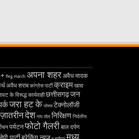
अपना शहर
8+
अवैध मादक
fleg march
क्राइम
र्थ
अवैध शराब
खाद्य
कांग्रेस पार्टी
जन
छत्तीसगढ़
ावट के विरूद्ध कार्यवाही
जरा हट के
पर्क
टेक्नोलॉजी
जोक्स
देश
ज़ातरीन
निरिक्षण
निर्दलीय
नाप तोल
फोटो गैलरी
पर्यटन
बाल दर्पण
्वाचन
मध्य
ेपी पार्टी
ब्रेकिंग न्यूज़
भू माफिया