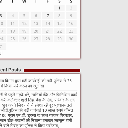
M
T
W
T
F
S
S
1
2
3
4
5
6
7
8
9
10
11
12
13
14
15
16
17
18
19
20
21
22
23
24
25
26
27
28
29
30
31
ul
ent Posts
्यय विभाग द्वारा बड़ी कार्यवाही की गयी-पुलिस ने 36
े में किया अंधे कत्ल का खुलासा
री से पहले गड्ढे भरें, नालियाँ ढँकें और फिनिशिंग कार्य
ा करें-कलेक्टर श्री सिंह, देश के लिए, परिवार के लिए
खुद अपने लिए नशे से हमेशा रहें दूर प्रधानमंत्री
ी मोदी,पुलिस की बड़ी कार्रवाई 10 लाख रुपये कीमत
100 ग्राम एम.डी. ड्रग्स के साथ तस्कर गिरफ्तार,
सान खेत-मकानों को निशाना बनाकर लहसुन चोरी
े वाले गिरोह का पुलिस ने किया पर्दाफाश,