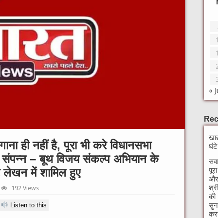
« J
Rec
खाद
ना ही नहीं है, पूरा भी करे विधानसभा
घंट
संपन्न – बूथ विजय संकल्प अभियान के
सवा
 लेखन में शामिल हुए
पूर
और 
श्र
192 Views
की 
सुन
Listen to this
करन