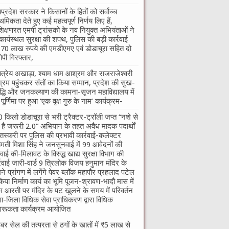
यप्रदेश सरकार ने किसानों के हितों को सर्वोच्च
ाथमिकता देते हुए कई महत्वपूर्ण निर्णय लिए हैं,
शिक्षणरत एमपी ट्रांसको के नव नियुक्त अभियंताओं ने
कार्यस्थल सुरक्षा की शपथ, पुलिस की बड़ी कार्रवाई
70 लाख रुपये की एमडीएमए एवं डोडाचूरा सहित दो
पी गिरफ्तार,
तात्रेय अखाड़ा, श्याम धाम आश्रम और राजराजेश्वरी
रम पहुंचकर संतों का किया सम्मान, प्रदेश की सुख-
द्धि और जनकल्याण की कामना-सृजन महाविद्यालय में
ु पूर्णिमा पर हुआ ‘एक वृक्ष गुरु के नाम’ कार्यक्रम-
 किलो डोडाचूरा से भरी ट्रैक्टर-ट्रॉली जप्त “नशे से
ी है जरूरी 2.0” अभियान के तहत अवैध मादक पदार्थों
तस्करी पर पुलिस की प्रभावी कार्रवाई-कलेक्टर
ीमती मिशा सिंह ने जनसुनवाई में 99 आवेदनों की
वाई की-मिलावट के विरुद्ध खाद्य सुरक्षा विभाग की
्रवाई जारी-वार्ड 9 त्रिलोक विजय हनुमान मंदिर के
ने प्रांगण में लगेंगे पेवर ब्लॉक महापौर प्रहलाद पटेल
किया निर्माण कार्य का भूमि पूजन-श्रावण-भादौ मास में
म आरती पर मंदिर के पट खुलने के समय में परिवर्तन
गा-जिला विधिक सेवा प्राधिकरण द्वारा विधिक
रूकता कार्यक्रम आयोजित
बर सेल की तत्परता से ठगों के खातों में ₹5 लाख से