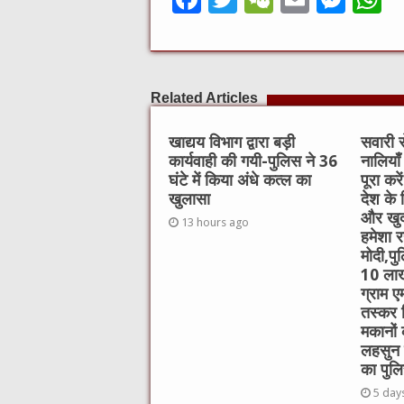
a
w
e
m
e
h
c
it
C
ai
ss
a
e
te
h
l
e
s
Related Articles
b
r
at
n
A
o
g
p
खाद्यय विभाग द्वारा बड़ी
सवारी स
कार्यवाही की गयी-पुलिस ने 36
नालियाँ
o
er
p
घंटे में किया अंधे कत्ल का
पूरा कर
k
खुलासा
देश के 
और खुद
13 hours ago
हमेशा रह
मोदी,पु
10 लाख
ग्राम ए
तस्कर 
मकानों
लहसुन 
का पुलि
5 day