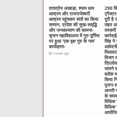
दत्तात्रेय अखाड़ा, श्याम धाम
290 कि
आश्रम और राजराजेश्वरी
ट्रैक्ट
आश्रम पहुंचकर संतों का किया
दूरी है
सम्मान, प्रदेश की सुख-समृद्धि
तहत अव
और जनकल्याण की कामना-
तस्करी
सृजन महाविद्यालय में गुरु पूर्णिमा
कार्रवा
पर हुआ ‘एक वृक्ष गुरु के नाम’
सिंह ने
कार्यक्रम-
आवेदनो
मिलावट क
1 week ago
विभाग क
त्रिलोक
सामने प्
ब्लॉक म
किया निर
पूजन-श्
आरती प
के समय 
विधिक स
विधिक 
आयोजि