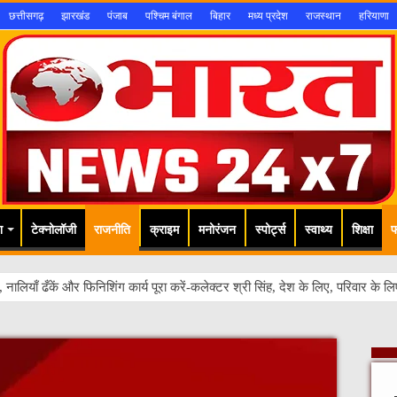
छत्तीसगढ़
झारखंड
पंजाब
पश्चिम बंगाल
बिहार
मध्य प्रदेश
राजस्थान
हरियाणा
श
टेक्नोलॉजी
राजनीति
क्राइम
मनोरंजन
स्पोर्ट्स
स्वाथ्य
शिक्षा
फ