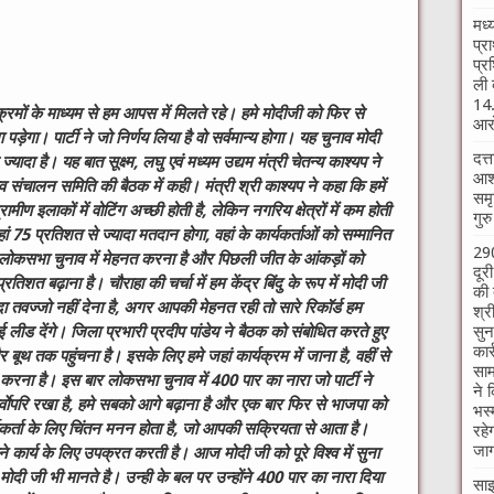
मध्
प्र
प्र
ली 
14.
्रमों के माध्यम से हम आपस में मिलते रहे। हमे मोदीजी को फिर से
आरो
 पड़ेगा। पार्टी ने जो निर्णय लिया है वो सर्वमान्य होगा। यह चुनाव मोदी
दत्
यादा है। यह बात सूक्ष्म, लघु एवं मध्यम उद्यम मंत्री चेतन्य काश्यप ने
आश्
संचालन समिति की बैठक में कही। मंत्री श्री काश्यप ने कहा कि हमें
समृ
मीण इलाकों में वोटिंग अच्छी होती है, लेकिन नगरिय क्षेत्रों में कम होती
गुर
ं 75 प्रतिशत से ज्यादा मतदान होगा, वहां के कार्यकर्ताओं को सम्मानित
290
लोकसभा चुनाव में मेहनत करना है और पिछली जीत के आंकड़ों को
दूर
िशत बढ़ाना है। चौराहा की चर्चा में हम केंद्र बिंदु के रूप में मोदी जी
की 
ा तवज्जो नहीं देना है, अगर आपकी मेहनत रही तो सारे रिकॉर्ड हम
श्र
सुन
ीड देंगे। जिला प्रभारी प्रदीप पांडेय ने बैठक को संबोधित करते हुए
कार
 तक पहुंचना है। इसके लिए हमे जहां कार्यक्रम में जाना है, वहीं से
साम
ा है। इस बार लोकसभा चुनाव में 400 पार का नारा जो पार्टी ने
ने 
 सर्वाेपरि रखा है, हमे सबको आगे बढ़ाना है और एक बार फिर से भाजपा को
भस्
ार्यकर्ता के लिए चिंतन मनन होता है, जो आपकी सक्रियता से आता है।
रहे
जाग
ने कार्य के लिए उपक्रत करती है। आज मोदी जी को पूरे विश्व में सुना
 मोदी जी भी मानते है। उन्ही के बल पर उन्होंने 400 पार का नारा दिया
साइ