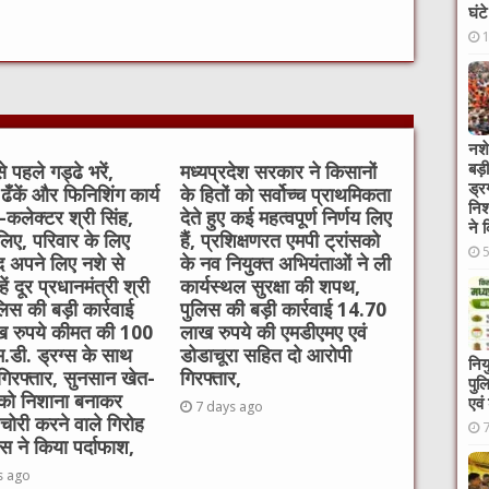
घंट
t
नशे
बड़
े पहले गड्ढे भरें,
मध्यप्रदेश सरकार ने किसानों
ड्र
 ढँकें और फिनिशिंग कार्य
के हितों को सर्वोच्च प्राथमिकता
निश
ें-कलेक्टर श्री सिंह,
देते हुए कई महत्वपूर्ण निर्णय लिए
ने 
लिए, परिवार के लिए
हैं, प्रशिक्षणरत एमपी ट्रांसको
 अपने लिए नशे से
के नव नियुक्त अभियंताओं ने ली
ें दूर प्रधानमंत्री श्री
कार्यस्थल सुरक्षा की शपथ,
लिस की बड़ी कार्रवाई
पुलिस की बड़ी कार्रवाई 14.70
 रुपये कीमत की 100
लाख रुपये की एमडीएमए एवं
म.डी. ड्रग्स के साथ
डोडाचूरा सहित दो आरोपी
निय
गिरफ्तार, सुनसान खेत-
गिरफ्तार,
पुल
 को निशाना बनाकर
एवं
7 days ago
चोरी करने वाले गिरोह
स ने किया पर्दाफाश,
s ago