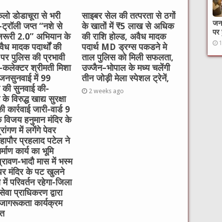
लो डोडाचूरा से भरी
साइबर सेल की तत्परता से ठगों
जनक
र-ट्रॉली जप्त “नशे से
के खातों में ₹5 लाख से अधिक
पर 
 जरूरी 2.0” अभियान के
की राशि होल्ड, अवैध मादक
ैध मादक पदार्थों की
पदार्थ MD ड्रग्स पकडने मे
 पर पुलिस की प्रभावी
ताल पुलिस को मिली सफलता,
ई-कलेक्टर श्रीमती मिशा
उज्जैन–भोपाल के मध्य चलेंगी
 जनसुनवाई में 99
तीन जोड़ी मेला स्पेशल ट्रेनें,
ं की सुनवाई की-
2 weeks ago
े विरुद्ध खाद्य सुरक्षा
ी कार्रवाई जारी-वार्ड 9
 विजय हनुमान मंदिर के
रांगण में लगेंगे पेवर
हापौर प्रहलाद पटेल ने
्माण कार्य का भूमि
रावण-भादौ मास में भस्म
र मंदिर के पट खुलने
में परिवर्तन रहेगा-जिला
ेवा प्राधिकरण द्वारा
जागरूकता कार्यक्रम
त