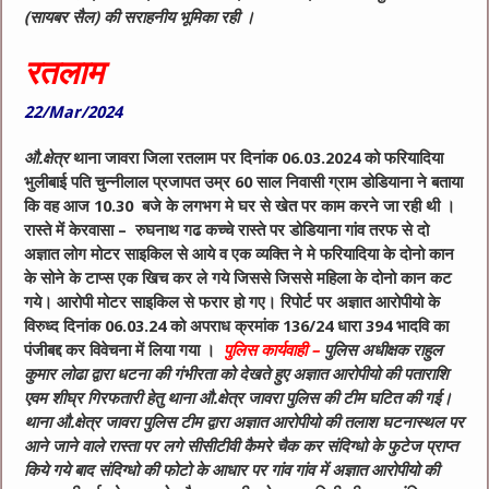
(सायबर सैल) की सराहनीय भूमिका रही ।
रतलाम
22/Mar/2024
औ.क्षेत्र
थाना जावरा जिला रतलाम पर दिनांक 06.03.2024 को फरियादिया
भुलीबाई पति चुन्नीलाल प्रजापत उम्र 60 साल निवासी ग्राम डोडियाना ने बताया
कि वह आज 10.30 बजे के लगभग मे घर से खेत पर काम करने जा रही थी ।
रास्ते में केरवासा – रुघनाथ गढ कच्चे रास्ते पर डोडियाना गांव तरफ से दो
अज्ञात लोग मोटर साइकिल से आये व एक व्यक्ति ने मे फरियादिया के दोनो कान
के सोने के टाप्स एक खिच कर ले गये जिससे जिससे महिला के दोनो कान कट
गये। आरोपी मोटर साइकिल से फरार हो गए। रिपोर्ट पर अज्ञात आरोपीयो के
विरुध्द दिनांक 06.03.24 को अपराध क्रमांक 136/24 धारा 394 भादवि का
पंजीबद्द कर विवेचना में लिया गया ।
पुलिस कार्यवाही –
पुलिस अधीक्षक राहुल
कुमार लोढा द्वारा धटना की गंभीरता को देखते हुए अज्ञात आरोपीयो की पताराशि
एवम शीघ्र गिरफतारी हेतु थाना औ.क्षेत्र जावरा पुलिस की टीम घटित की गई।
थाना औ.क्षेत्र जावरा पुलिस टीम द्वारा अज्ञात आरोपीयो की तलाश घटनास्थल पर
आने जाने वाले रास्ता पर लगे सीसीटीवी कैमरे चैक कर संदिग्धो के फुटेज प्राप्त
किये गये बाद संदिग्धो की फोटो के आधार पर गांव गांव में अज्ञात आरोपीयो की