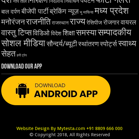
निरिक्षण
पर्यटन
निर्वाचन
निर्दलीय
नाप तोल
मध्य प्रदेश
बीजेपी पार्टी
ब्रेकिंग न्यूज़
बाल दर्पण
भू माफिया
राज्य
राजनीति
मनोरंजन
वायरल
रोजगार
रेसिपीज
राजस्थान
सम्पादकीय
समस्या
वास्तु टिप्स
शिक्षा
विडिओ
विदेश
सोशल मीडिया
स्वाथ्य
सौन्दर्य/ब्यूटी
स्थांतरण
स्पोर्ट्स
सेहत
हनी ट्रेप
Download Our App
Website Design By Mytesta.com +91 8809 666 000
© Copyright 2018, All Rights Reserved