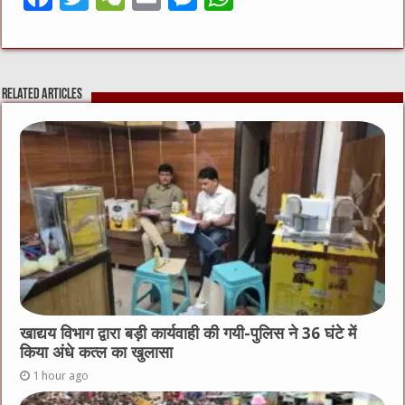
a
w
e
m
e
h
c
it
C
ai
ss
at
e
te
h
l
e
s
Related Articles
b
r
at
n
A
o
g
p
o
er
p
k
खाद्यय विभाग द्वारा बड़ी कार्यवाही की गयी-पुलिस ने 36 घंटे में
किया अंधे कत्ल का खुलासा
1 hour ago