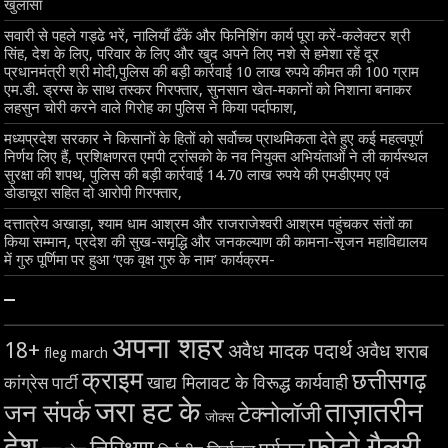
खुलासा
सवारी से पहले गड्ढे भरें, नालियाँ ढँकें और फिनिशिंग कार्य पूरा करें-कलेक्टर श्री
सिंह, देश के लिए, परिवार के लिए और खुद अपने लिए नशे से हमेशा रहें दूर
प्रधानमंत्री श्री मोदी,पुलिस की बड़ी कार्रवाई 10 लाख रुपये कीमत की 100 ग्राम
एम.डी. ड्रग्स के साथ तस्कर गिरफ्तार, सुनसान खेत-मकानों को निशाना बनाकर
लहसुन चोरी करने वाले गिरोह का पुलिस ने किया पर्दाफाश,
मध्यप्रदेश सरकार ने किसानों के हितों को सर्वोच्च प्राथमिकता देते हुए कई महत्वपूर्ण
निर्णय लिए हैं, प्रशिक्षणरत एमपी ट्रांसको के नव नियुक्त अभियंताओं ने ली कार्यस्थल
सुरक्षा की शपथ, पुलिस की बड़ी कार्रवाई 14.70 लाख रुपये की एमडीएमए एवं
डोडाचूरा सहित दो आरोपी गिरफ्तार,
दत्तात्रेय अखाड़ा, श्याम धाम आश्रम और राजराजेश्वरी आश्रम पहुंचकर संतों का
किया सम्मान, प्रदेश की सुख-समृद्धि और जनकल्याण की कामना-सृजन महाविद्यालय
में गुरु पूर्णिमा पर हुआ ‘एक वृक्ष गुरु के नाम’ कार्यक्रम-
–
अपना शहर
18+
अवैध मादक पदार्थ
अवैध शराब
fleg march
क्राइम
छत्तीसगढ़
खाद्य मिलावट के विरूद्ध कार्यवाही
कांग्रेस पार्टी
जरा हट के
ताज़ातरीन
जन संपर्क
टेक्नोलॉजी
जोक्स
देश
फोटो गैलरी