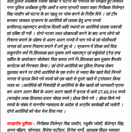
अति.पुलिस अधीक्षक राकेश खाखा ने घटना की गंभीरता को समझते हुए तत्काल
नगर पुलिस अधीक्षक दुर्गेश आर्मो व थाना प्रभारी जावरा शहर निरीक्षक जितेन्द्र
सिह जादौन को घटना के हर पहलु पर जांच करने के निर्देश दिये । एवं टीम
बनाकर तत्काल प्रकरण के आरोपियो की तलाश हेतु अन्य राज्यो
छत्तीसगढ,महाराष्ट्र,कर्नाटक दिल्ली आदि स्थानो पर आरोपियो तलाश पतारसी
एवं दबिश दी गयी । दोनो नटवर लाल धोखाधङी करने के बाद अन्य लोगो को
निशाना बनाने के उद्देश्य से अलग अलग राज्यो में भाग गये थे एवं भोलीभाली
जनता को अपना निशाना बनाने में लगे हुए थे । प्रकरण में दीपक वर्मा पिता
ठाकुरदीन वर्मा नि.छिंदवाङा हाल मुकाम ठाणे महाराष्ट्र एवं वर्चुओसो ट्रेड एण्ड
सर्विस के डायरेक्टर चोलेश्वर पिता कमल रत्ने नि.छिंदवाङा हाल मुकाम बैंगलोर
कर्नाटक को गिरफ्तार किया। एवं दोनो आरोपियो का पुलिस रिमाण्ड लेकर
पूछताछ करने पर दोनो आरोपियो के एक दर्जन से ज्यादा बैंक खाते मिले जिनमें
जनता से फ्राड किये गये रुपयो को एक खाते से दूसरे खाते में ट्रांसफर किया
जाता था ।आरोपियो की निशादेही से आरोपियो के बैंक खातो की जानकारी प्राप्त
कर अलग अलग बैंको के अलग अलग खातो में फ्राड से आये 27,66,014 रुपये
(सत्ताईस लाख छियासठ हजार चोदह रुपये ) होल्ड किये गये । होल्ड किये गये
रुपयो के संबंध मे माननीय न्यायालय के आदेश से अग्रीम कार्यवाही की जावेगी ।
दोनो आरोपियो को जेल भेज दिया गया ।
सराहनीय भुमिका –
निरीक्षक जितेन्द्र सिह जादौन, रघुवीर जोशी, शैलेन्द्र सिंह,
अभय चौहान, सोनपाल, विजेश पाटीदार, दिनेश भार्गो, आरक्षक विपुल भावसार