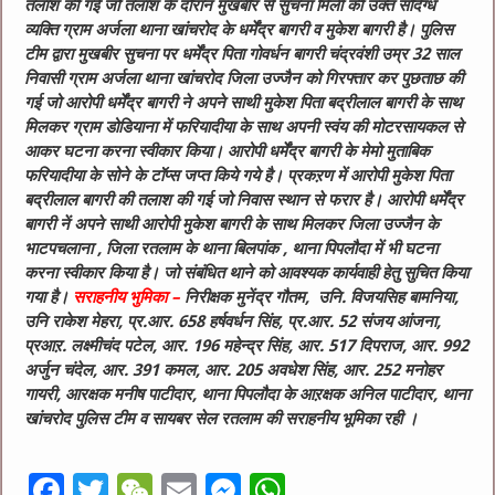
तलाश की गई जो तलाश के दौरान मुखबीर से सुचना मिली की उक्त संदिग्ध
व्यक्ति ग्राम अर्जला थाना खांचरोद के धर्मेंद्र बागरी व मुकेश बागरी है। पुलिस
टीम द्वारा मुखबीर सुचना पर धर्मेंद्र पिता गोवर्धन बागरी चंद्रवंशी उम्र 32 साल
निवासी ग्राम अर्जला थाना खांचरोद जिला उज्जैन को गिरफ्तार कर पुछताछ की
गई जो आरोपी धर्मेंद्र बागरी ने अपने साथी मुकेश पिता बद्रीलाल बागरी के साथ
मिलकर ग्राम डोडियाना में फरियादीया के साथ अपनी स्वंय की मोटरसायकल से
आकर घटना करना स्वीकार किया। आरोपी धर्मेंद्र बागरी के मेमो मुताबिक
फरियादीया के सोने के टॉप्स जप्त किये गये है। प्रकऱण में आरोपी मुकेश पिता
बद्रीलाल बागरी की तलाश की गई जो निवास स्थान से फरार है। आरोपी धर्मेंद्र
बागरी नें अपने साथी आरोपी मुकेश बागरी के साथ मिलकर जिला उज्जैन के
भाटपचलाना , जिला रतलाम के थाना बिलपांक , थाना पिपलौदा में भी घटना
करना स्वीकार किया है। जो संबंधित थाने को आवश्यक कार्यवाही हेतु सुचित किया
गया है।
सराहनीय भुमिका –
निरीक्षक मुनेंद्र गौतम, उनि. विजयसिह बामनिया,
उनि राकेश मेहरा, प्र.आर. 658 हर्षवर्धन सिंह, प्र.आर. 52 संजय आंजना,
प्रआऱ. लक्ष्मीचंद पटेल, आर. 196 महेन्द्र सिंह, आर. 517 दिपराज, आर. 992
अर्जुन चंदेल, आर. 391 कमल, आर. 205 अवधेश सिंह, आर. 252 मनोहर
गायरी, आरक्षक मनीष पाटीदार, थाना पिपलौदा के आऱक्षक अनिल पाटीदार, थाना
खांचरोद पुलिस टीम व सायबर सेल रतलाम की सराहनीय भूमिका रही ।
F
T
W
E
M
W