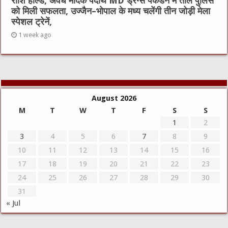
राशि होल्ड, अवैध मादक पदार्थ MD ड्रग्स पकडने मे ताल पुलिस
को मिली सफलता, उज्जैन–भोपाल के मध्य चलेंगी तीन जोड़ी मेला
स्पेशल ट्रेनें,
1 week ago
August 2026
M
T
W
T
F
S
S
1
2
3
4
5
6
7
8
9
10
11
12
13
14
15
16
17
18
19
20
21
22
23
24
25
26
27
28
29
30
31
« Jul